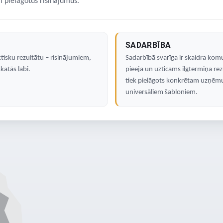
pielāgotus risinājumus.
SADARBĪBA
ktisku rezultātu – risinājumiem,
Sadarbībā svarīga ir skaidra komu
skatās labi.
pieeja un uzticams ilgtermiņa rez
tiek pielāgots konkrētam uzņēmu
universāliem šabloniem.