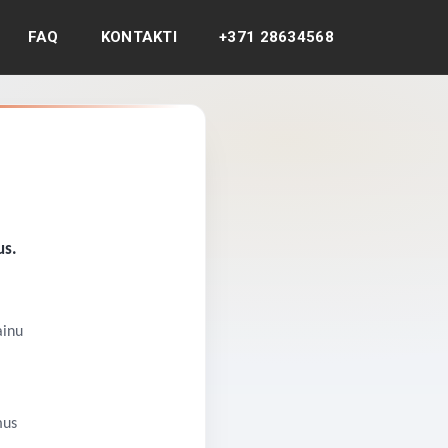
FAQ
KONTAKTI
+371 28634568
us.
ainu
mus