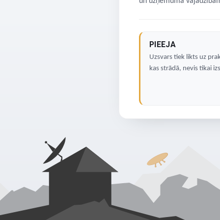
un uzņēmuma vajadzībām 
PIEEJA
Uzsvars tiek likts uz pra
kas strādā, nevis tikai iz