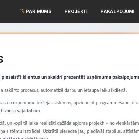
PAR MUMS
PROJEKTI
PAKALPOJUMI
S
z piesaistīt klientus un skaidri prezentēt uzņēmuma pakalpojum
a sakārto procesus, automatizē darbu un ietaupa laiku ikdienā.
apas un uzņēmumu iekšējās sistēmas, apvienojot programmēšanu, diz
s biznesa vajadzībām.
ā, un kopš tā laika realizēti dažāda apjoma projekti – no vienkāršām
ņa sistēmu izstrādei. Uzkrātā pieredze ļauj piedāvāt stabilus, attīstā