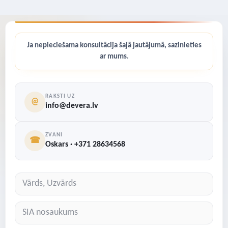
Ja nepieciešama konsultācija šajā jautājumā, sazinieties
ar mums.
RAKSTI UZ
@
info@devera.lv
ZVANI
☎
Oskars · +371 28634568