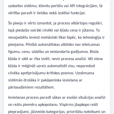
uzskaites sistēmu, klientu portālu vai API integrācijām, tā
vērtība parasti ir lielāka nekā izolētai funkcijai.
Šo pieeju ir vērts izmantot, ja process atkārtojas regulāri,
tajā piedalās vairāki cilvēki vai kļūdu cena ir jūtama. To
nevajadzētu ieviest mehāniski tikai tāpēc, ka tehnoloģija ir
pieejama. Pilnībā automātiskas atbildes nav ieteicamas
līgumu, cenu, sūdzību un nestandarta gadījumos. Bieža
kļūda ir sākt ar rīka izvēli, nevis procesa analīzi. Vēl viena
kļūda ir mēģināt uzreiz automatizēt visu, neparedzot
cilvēka apstiprinājumu kritiskos posmos. Uzņēmuma
sistēmās drošāka ir pakāpeniska ieviešana ar
pārbaudāmiem rezultātiem.
Ieviešanas process parasti sākas ar esošās situācijas analīzi
un reālu piemēru apkopošanu. Vispirms jāapkopo reāli
pieprasījumi, jāizveido kategorijas, prioritāšu noteikumi un