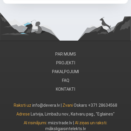
PAR MUMS
PROJEKTI
PAKALPOJUMI
FAQ
KONTAKTI
Raksti uz
info@devera.lv |
Zvani
Oskars +371 28634568
Adrese
Latvija, Limbažu nov., Katvaru pag., "Eglaines"
AI risinājumi:
miizstrade.lv
|
AI ziņas un raksti:
māksligaisintelekts.lv