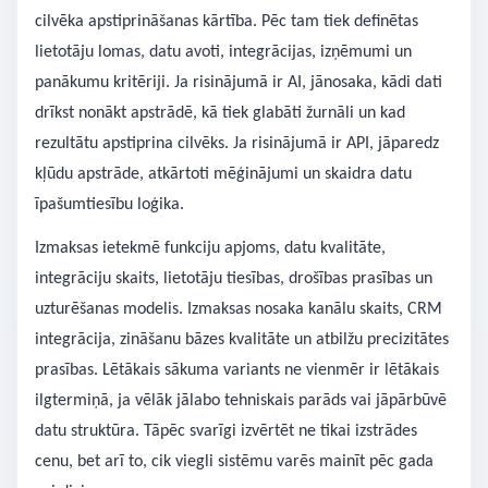
cilvēka apstiprināšanas kārtība. Pēc tam tiek definētas
lietotāju lomas, datu avoti, integrācijas, izņēmumi un
panākumu kritēriji. Ja risinājumā ir AI, jānosaka, kādi dati
drīkst nonākt apstrādē, kā tiek glabāti žurnāli un kad
rezultātu apstiprina cilvēks. Ja risinājumā ir API, jāparedz
kļūdu apstrāde, atkārtoti mēģinājumi un skaidra datu
īpašumtiesību loģika.
Izmaksas ietekmē funkciju apjoms, datu kvalitāte,
integrāciju skaits, lietotāju tiesības, drošības prasības un
uzturēšanas modelis. Izmaksas nosaka kanālu skaits, CRM
integrācija, zināšanu bāzes kvalitāte un atbilžu precizitātes
prasības. Lētākais sākuma variants ne vienmēr ir lētākais
ilgtermiņā, ja vēlāk jālabo tehniskais parāds vai jāpārbūvē
datu struktūra. Tāpēc svarīgi izvērtēt ne tikai izstrādes
cenu, bet arī to, cik viegli sistēmu varēs mainīt pēc gada