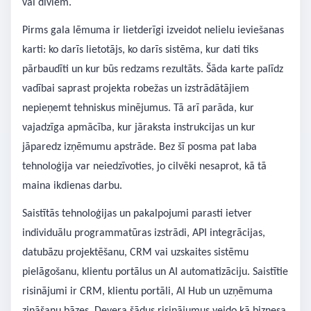
vai diviem.
Pirms gala lēmuma ir lietderīgi izveidot nelielu ieviešanas
karti: ko darīs lietotājs, ko darīs sistēma, kur dati tiks
pārbaudīti un kur būs redzams rezultāts. Šāda karte palīdz
vadībai saprast projekta robežas un izstrādātājiem
nepieņemt tehniskus minējumus. Tā arī parāda, kur
vajadzīga apmācība, kur jāraksta instrukcijas un kur
jāparedz izņēmumu apstrāde. Bez šī posma pat laba
tehnoloģija var neiedzīvoties, jo cilvēki nesaprot, kā tā
maina ikdienas darbu.
Saistītās tehnoloģijas un pakalpojumi parasti ietver
individuālu programmatūras izstrādi, API integrācijas,
datubāzu projektēšanu, CRM vai uzskaites sistēmu
pielāgošanu, klientu portālus un AI automatizāciju. Saistītie
risinājumi ir CRM, klientu portāli, AI Hub un uzņēmuma