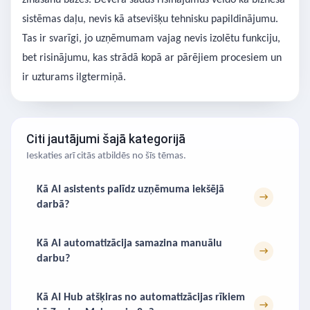
zināšanu bāzes. Devera šādus risinājumus veido kā biznesa
sistēmas daļu, nevis kā atsevišķu tehnisku papildinājumu.
Tas ir svarīgi, jo uzņēmumam vajag nevis izolētu funkciju,
bet risinājumu, kas strādā kopā ar pārējiem procesiem un
ir uzturams ilgtermiņā.
Citi jautājumi šajā kategorijā
Ieskaties arī citās atbildēs no šīs tēmas.
Kā AI asistents palīdz uzņēmuma iekšējā
→
darbā?
Kā AI automatizācija samazina manuālu
→
darbu?
Kā AI Hub atšķiras no automatizācijas rīkiem
→