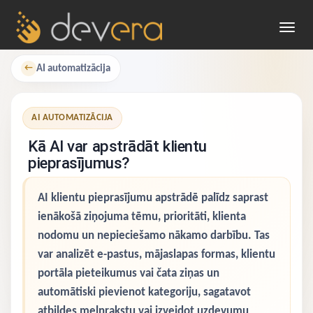
Toggl
navig
AI automatizācija
←
AI AUTOMATIZĀCIJA
Kā AI var apstrādāt klientu
pieprasījumus?
AI klientu pieprasījumu apstrādē palīdz saprast
ienākošā ziņojuma tēmu, prioritāti, klienta
nodomu un nepieciešamo nākamo darbību. Tas
var analizēt e-pastus, mājaslapas formas, klientu
portāla pieteikumus vai čata ziņas un
automātiski pievienot kategoriju, sagatavot
atbildes melnrakstu vai izveidot uzdevumu