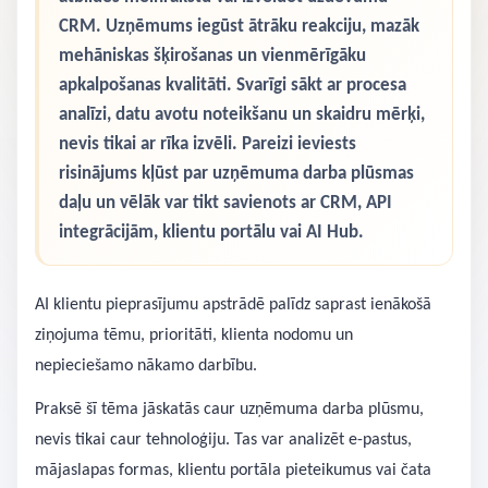
CRM. Uzņēmums iegūst ātrāku reakciju, mazāk
mehāniskas šķirošanas un vienmērīgāku
apkalpošanas kvalitāti. Svarīgi sākt ar procesa
analīzi, datu avotu noteikšanu un skaidru mērķi,
nevis tikai ar rīka izvēli. Pareizi ieviests
risinājums kļūst par uzņēmuma darba plūsmas
daļu un vēlāk var tikt savienots ar CRM, API
integrācijām, klientu portālu vai AI Hub.
AI klientu pieprasījumu apstrādē palīdz saprast ienākošā
ziņojuma tēmu, prioritāti, klienta nodomu un
nepieciešamo nākamo darbību.
Praksē šī tēma jāskatās caur uzņēmuma darba plūsmu,
nevis tikai caur tehnoloģiju. Tas var analizēt e-pastus,
mājaslapas formas, klientu portāla pieteikumus vai čata