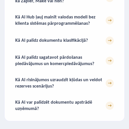
kā Zapier, Make vai n8n?
Kā AI Hub ļauj mainīt valodas modeli bez
→
klienta sistēmas pārprogrammēšanas?
Kā AI palīdz dokumentu klasifikācijā?
→
Kā AI palīdz sagatavot pārdošanas
→
piedāvājumus un komercpiedāvājumus?
Kā AI risinājumos uzraudzīt kļūdas un veidot
→
rezerves scenārijus?
Kā AI var palīdzēt dokumentu apstrādē
→
uzņēmumā?