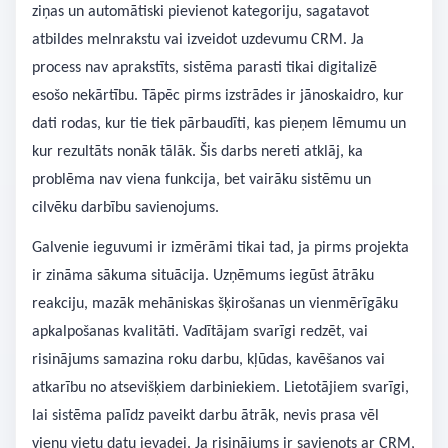
ziņas un automātiski pievienot kategoriju, sagatavot
atbildes melnrakstu vai izveidot uzdevumu CRM. Ja
process nav aprakstīts, sistēma parasti tikai digitalizē
esošo nekārtību. Tāpēc pirms izstrādes ir jānoskaidro, kur
dati rodas, kur tie tiek pārbaudīti, kas pieņem lēmumu un
kur rezultāts nonāk tālāk. Šis darbs nereti atklāj, ka
problēma nav viena funkcija, bet vairāku sistēmu un
cilvēku darbību savienojums.
Galvenie ieguvumi ir izmērāmi tikai tad, ja pirms projekta
ir zināma sākuma situācija. Uzņēmums iegūst ātrāku
reakciju, mazāk mehāniskas šķirošanas un vienmērīgāku
apkalpošanas kvalitāti. Vadītājam svarīgi redzēt, vai
risinājums samazina roku darbu, kļūdas, kavēšanos vai
atkarību no atsevišķiem darbiniekiem. Lietotājiem svarīgi,
lai sistēma palīdz paveikt darbu ātrāk, nevis prasa vēl
vienu vietu datu ievadei. Ja risinājums ir savienots ar CRM,