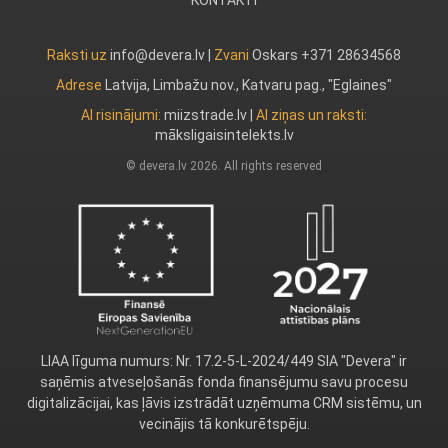
KONTAKTI
Raksti uz
info@devera.lv |
Zvani
Oskars +371 28634568
Adrese
Latvija, Limbažu nov., Katvaru pag., "Eglaines"
AI risinājumi:
miizstrade.lv
|
AI ziņas un raksti:
māksligaisintelekts.lv
© devera.lv 2026. All rights reserved
LIAA līguma numurs: Nr. 17.2-5-L-2024/449 SIA "Devera" ir
saņēmis atveseļošanās fonda finansējumu savu procesu
digitalizācijai, kas ļāvis izstrādāt uzņēmuma CRM sistēmu, un
vecinājis tā konkurētspēju.