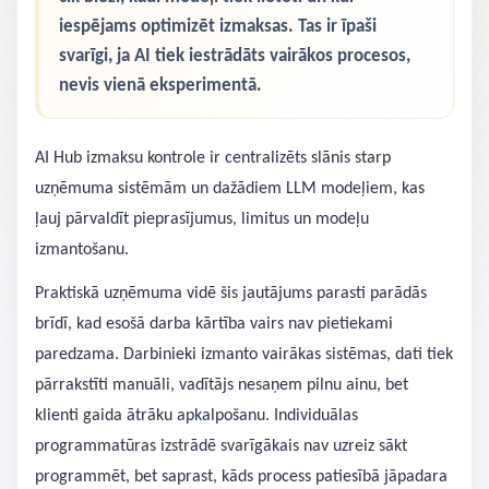
iespējams optimizēt izmaksas. Tas ir īpaši
svarīgi, ja AI tiek iestrādāts vairākos procesos,
nevis vienā eksperimentā.
AI Hub izmaksu kontrole ir centralizēts slānis starp
uzņēmuma sistēmām un dažādiem LLM modeļiem, kas
ļauj pārvaldīt pieprasījumus, limitus un modeļu
izmantošanu.
Praktiskā uzņēmuma vidē šis jautājums parasti parādās
brīdī, kad esošā darba kārtība vairs nav pietiekami
paredzama. Darbinieki izmanto vairākas sistēmas, dati tiek
pārrakstīti manuāli, vadītājs nesaņem pilnu ainu, bet
klienti gaida ātrāku apkalpošanu. Individuālas
programmatūras izstrādē svarīgākais nav uzreiz sākt
programmēt, bet saprast, kāds process patiesībā jāpadara