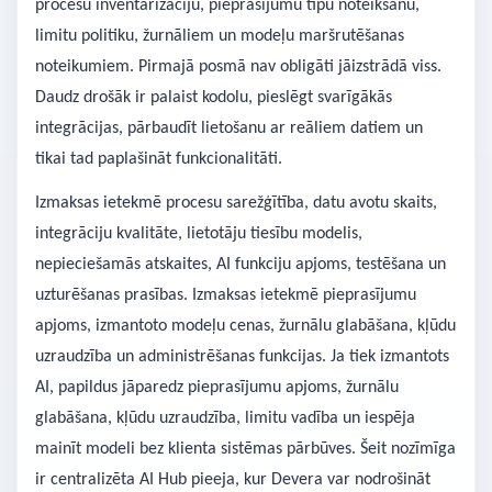
procesu inventarizāciju, pieprasījumu tipu noteikšanu,
limitu politiku, žurnāliem un modeļu maršrutēšanas
noteikumiem. Pirmajā posmā nav obligāti jāizstrādā viss.
Daudz drošāk ir palaist kodolu, pieslēgt svarīgākās
integrācijas, pārbaudīt lietošanu ar reāliem datiem un
tikai tad paplašināt funkcionalitāti.
Izmaksas ietekmē procesu sarežģītība, datu avotu skaits,
integrāciju kvalitāte, lietotāju tiesību modelis,
nepieciešamās atskaites, AI funkciju apjoms, testēšana un
uzturēšanas prasības. Izmaksas ietekmē pieprasījumu
apjoms, izmantoto modeļu cenas, žurnālu glabāšana, kļūdu
uzraudzība un administrēšanas funkcijas. Ja tiek izmantots
AI, papildus jāparedz pieprasījumu apjoms, žurnālu
glabāšana, kļūdu uzraudzība, limitu vadība un iespēja
mainīt modeli bez klienta sistēmas pārbūves. Šeit nozīmīga
ir centralizēta AI Hub pieeja, kur Devera var nodrošināt