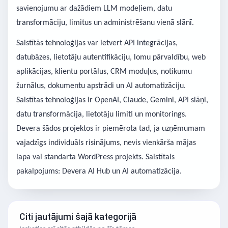
savienojumu ar dažādiem LLM modeļiem, datu
transformāciju, limitus un administrēšanu vienā slānī.
Saistītās tehnoloģijas var ietvert API integrācijas,
datubāzes, lietotāju autentifikāciju, lomu pārvaldību, web
aplikācijas, klientu portālus, CRM moduļus, notikumu
žurnālus, dokumentu apstrādi un AI automatizāciju.
Saistītas tehnoloģijas ir OpenAI, Claude, Gemini, API slāņi,
datu transformācija, lietotāju limiti un monitorings.
Devera šādos projektos ir piemērota tad, ja uzņēmumam
vajadzīgs individuāls risinājums, nevis vienkārša mājas
lapa vai standarta WordPress projekts. Saistītais
pakalpojums: Devera AI Hub un AI automatizācija.
Citi jautājumi šajā kategorijā