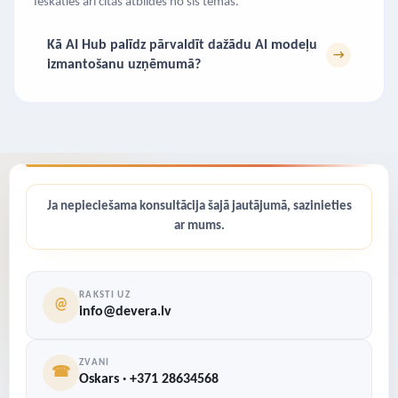
Ieskaties arī citās atbildēs no šīs tēmas.
Kā AI Hub palīdz pārvaldīt dažādu AI modeļu
→
izmantošanu uzņēmumā?
Ja nepieciešama konsultācija šajā jautājumā, sazinieties
ar mums.
RAKSTI UZ
@
info@devera.lv
ZVANI
☎
Oskars · +371 28634568