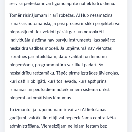
servisa pieteikumi vai līgumu aprite notiek katru dienu.
Tomēr risinājumam ir arī robežas. AI Hub nesamazina
izmaksas automātiski, ja paši procesi ir slikti projektēti vai
pieprasījumi tiek veidoti pārāk gari un nekonkrēti.
Individuāla sistēma nav burvju instruments, kas sakārto
neskaidru vadības modeli. Ja uzņēmumā nav vienotas
izpratnes par atbildībām, datu kvalitāti un lēmumu
pieņemšanu, programmatūra var tikai padarīt šo
neskaidrību redzamāku. Tāpēc pirms izstrādes jāvienojas,
kuri dati ir obligāti, kurš tos ievada, kurš apstiprina
izmaiņas un pēc kādiem noteikumiem sistēma drīkst
pieņemt automātiskus lēmumus.
To izmanto, ja uzņēmumam ir vairāki AI lietošanas
gadījumi, vairāki lietotāji vai nepieciešama centralizēta
administrēšana. Vienreizējam nelielam testam bez