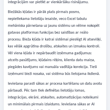
integrācijām var pietikt ar vienkāršāku risinājumu.
Biežākās kļūdas ir pārāk plašs pirmais posms,
nepietiekama lietotāju iesaiste, veco Excel tabulu
mehāniska pārnešana uz jaunu sistēmu un vēlme nokopēt
gatavas platformas funkcijas bez saistības ar reālo
procesu. Bieža kļūda ir katrai sistēmai pieslēgt AI atsevišķi,
kas vēlāk apgrūtina drošību, atskaites un izmaksu kontroli.
Vēl viena kļūda ir nepārbaudīt izņēmuma gadījumus:
atcelts pasūtījums, kļūdains rēķins, klienta datu maiņa,
piegādes kavējums vai manuāla vadītāja korekcija. Tieši
izņēmumi bieži nosaka, vai sistēma būs lietojama ikdienā.
Ieviešana parasti sākas ar procesa kartēšanu un datu avotu
pārbaudi. Pēc tam tiek definētas lietotāju lomas,
integrācijas, ekrāni, atskaites, automatizācijas noteikumi
un minimālais pirmais izlaidums. Ieviešana sākas ar AI