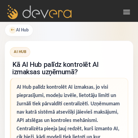
Toggl
navig
AI Hub
←
AI HUB
Kā AI Hub palīdz kontrolēt AI
izmaksas uzņēmumā?
AI Hub palīdz kontrolēt AI izmaksas, jo visi
pieprasījumi, modeļu izvēle, lietotāju limiti un
žurnāli tiek pārvaldīti centralizēti. Uzņēmumam
nav katrā sistēmā atsevišķi jāievieš maksājumi,
API atslēgas un kontroles mehānismi.
Centralizēta pieeja ļauj redzēt, kurš izmanto AI,
cik bieži, kādi modeļi tiek lietoti un kur