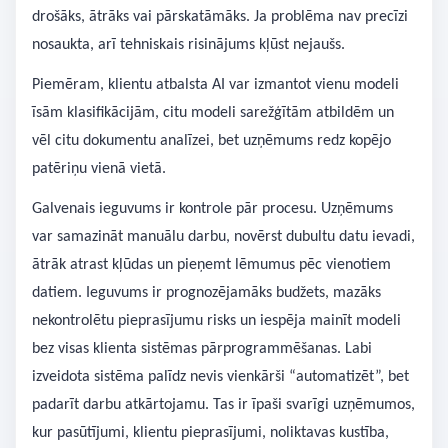
drošāks, ātrāks vai pārskatāmāks. Ja problēma nav precīzi
nosaukta, arī tehniskais risinājums kļūst nejaušs.
Piemēram, klientu atbalsta AI var izmantot vienu modeli
īsām klasifikācijām, citu modeli sarežģītām atbildēm un
vēl citu dokumentu analīzei, bet uzņēmums redz kopējo
patēriņu vienā vietā.
Galvenais ieguvums ir kontrole pār procesu. Uzņēmums
var samazināt manuālu darbu, novērst dubultu datu ievadi,
ātrāk atrast kļūdas un pieņemt lēmumus pēc vienotiem
datiem. Ieguvums ir prognozējamāks budžets, mazāks
nekontrolētu pieprasījumu risks un iespēja mainīt modeli
bez visas klienta sistēmas pārprogrammēšanas. Labi
izveidota sistēma palīdz nevis vienkārši “automatizēt”, bet
padarīt darbu atkārtojamu. Tas ir īpaši svarīgi uzņēmumos,
kur pasūtījumi, klientu pieprasījumi, noliktavas kustība,