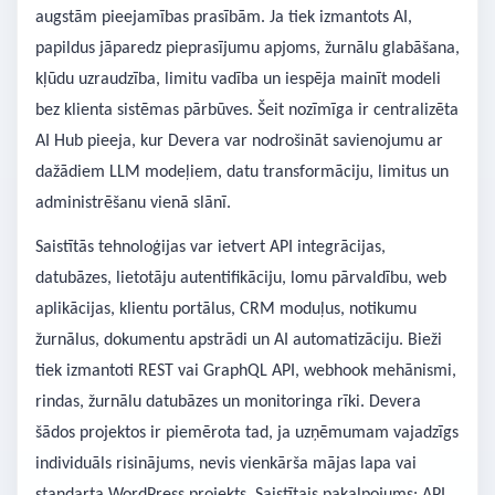
augstām pieejamības prasībām. Ja tiek izmantots AI,
papildus jāparedz pieprasījumu apjoms, žurnālu glabāšana,
kļūdu uzraudzība, limitu vadība un iespēja mainīt modeli
bez klienta sistēmas pārbūves. Šeit nozīmīga ir centralizēta
AI Hub pieeja, kur Devera var nodrošināt savienojumu ar
dažādiem LLM modeļiem, datu transformāciju, limitus un
administrēšanu vienā slānī.
Saistītās tehnoloģijas var ietvert API integrācijas,
datubāzes, lietotāju autentifikāciju, lomu pārvaldību, web
aplikācijas, klientu portālus, CRM moduļus, notikumu
žurnālus, dokumentu apstrādi un AI automatizāciju. Bieži
tiek izmantoti REST vai GraphQL API, webhook mehānismi,
rindas, žurnālu datubāzes un monitoringa rīki. Devera
šādos projektos ir piemērota tad, ja uzņēmumam vajadzīgs
individuāls risinājums, nevis vienkārša mājas lapa vai