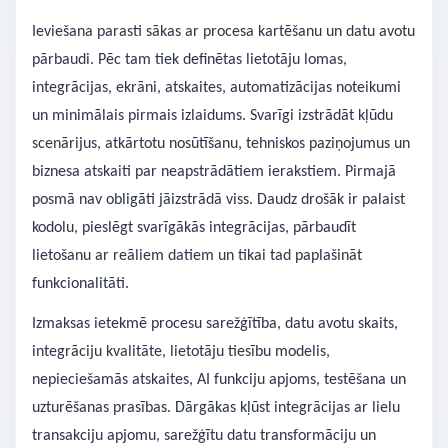
Ieviešana parasti sākas ar procesa kartēšanu un datu avotu
pārbaudi. Pēc tam tiek definētas lietotāju lomas,
integrācijas, ekrāni, atskaites, automatizācijas noteikumi
un minimālais pirmais izlaidums. Svarīgi izstrādāt kļūdu
scenārijus, atkārtotu nosūtīšanu, tehniskos paziņojumus un
biznesa atskaiti par neapstrādātiem ierakstiem. Pirmajā
posmā nav obligāti jāizstrādā viss. Daudz drošāk ir palaist
kodolu, pieslēgt svarīgākās integrācijas, pārbaudīt
lietošanu ar reāliem datiem un tikai tad paplašināt
funkcionalitāti.
Izmaksas ietekmē procesu sarežģītība, datu avotu skaits,
integrāciju kvalitāte, lietotāju tiesību modelis,
nepieciešamās atskaites, AI funkciju apjoms, testēšana un
uzturēšanas prasības. Dārgākas kļūst integrācijas ar lielu
transakciju apjomu, sarežģītu datu transformāciju un