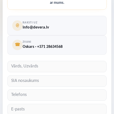
ar mums.
RAKSTI UZ
@
info@devera.lv
ZVANI
☎
Oskars · +371 28634568