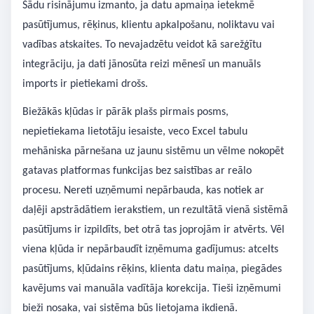
Šādu risinājumu izmanto, ja datu apmaiņa ietekmē
pasūtījumus, rēķinus, klientu apkalpošanu, noliktavu vai
vadības atskaites. To nevajadzētu veidot kā sarežģītu
integrāciju, ja dati jānosūta reizi mēnesī un manuāls
imports ir pietiekami drošs.
Biežākās kļūdas ir pārāk plašs pirmais posms,
nepietiekama lietotāju iesaiste, veco Excel tabulu
mehāniska pārnešana uz jaunu sistēmu un vēlme nokopēt
gatavas platformas funkcijas bez saistības ar reālo
procesu. Nereti uzņēmumi nepārbauda, kas notiek ar
daļēji apstrādātiem ierakstiem, un rezultātā vienā sistēmā
pasūtījums ir izpildīts, bet otrā tas joprojām ir atvērts. Vēl
viena kļūda ir nepārbaudīt izņēmuma gadījumus: atcelts
pasūtījums, kļūdains rēķins, klienta datu maiņa, piegādes
kavējums vai manuāla vadītāja korekcija. Tieši izņēmumi
bieži nosaka, vai sistēma būs lietojama ikdienā.