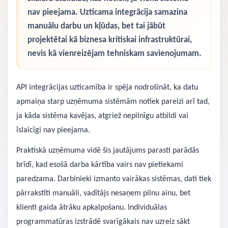
nav pieejama. Uzticama integrācija samazina
manuālu darbu un kļūdas, bet tai jābūt
projektētai kā biznesa kritiskai infrastruktūrai,
nevis kā vienreizējam tehniskam savienojumam.
API integrācijas uzticamība ir spēja nodrošināt, ka datu
apmaiņa starp uzņēmuma sistēmām notiek pareizi arī tad,
ja kāda sistēma kavējas, atgriež nepilnīgu atbildi vai
īslaicīgi nav pieejama.
Praktiskā uzņēmuma vidē šis jautājums parasti parādās
brīdī, kad esošā darba kārtība vairs nav pietiekami
paredzama. Darbinieki izmanto vairākas sistēmas, dati tiek
pārrakstīti manuāli, vadītājs nesaņem pilnu ainu, bet
klienti gaida ātrāku apkalpošanu. Individuālas
programmatūras izstrādē svarīgākais nav uzreiz sākt