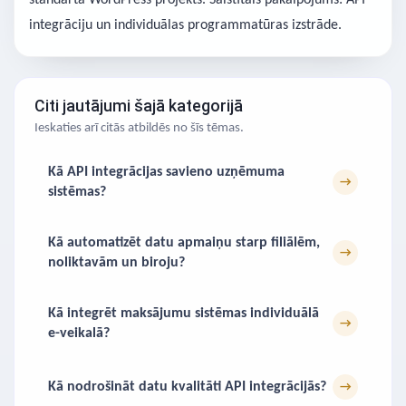
standarta WordPress projekts. Saistītais pakalpojums: API
integrāciju un individuālas programmatūras izstrāde.
Citi jautājumi šajā kategorijā
Ieskaties arī citās atbildēs no šīs tēmas.
Kā API integrācijas savieno uzņēmuma
→
sistēmas?
Kā automatizēt datu apmaiņu starp filiālēm,
→
noliktavām un biroju?
Kā integrēt maksājumu sistēmas individuālā
→
e-veikalā?
Kā nodrošināt datu kvalitāti API integrācijās?
→