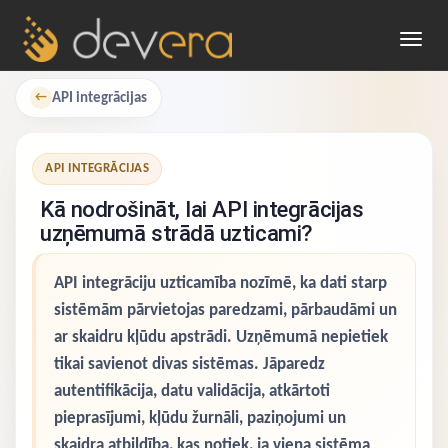
Toggl
navig
API integrācijas
←
API INTEGRĀCIJAS
Kā nodrošināt, lai API integrācijas
uzņēmumā strādā uzticami?
API integrāciju uzticamība nozīmē, ka dati starp
sistēmām pārvietojas paredzami, pārbaudāmi un
ar skaidru kļūdu apstrādi. Uzņēmumā nepietiek
tikai savienot divas sistēmas. Jāparedz
autentifikācija, datu validācija, atkārtoti
pieprasījumi, kļūdu žurnāli, paziņojumi un
skaidra atbildība, kas notiek, ja viena sistēma