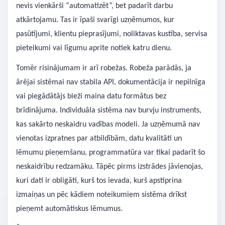
nevis vienkārši “automatizēt”, bet padarīt darbu
atkārtojamu. Tas ir īpaši svarīgi uzņēmumos, kur
pasūtījumi, klientu pieprasījumi, noliktavas kustība, servisa
pieteikumi vai līgumu aprite notiek katru dienu.
Tomēr risinājumam ir arī robežas. Robeža parādās, ja
ārējai sistēmai nav stabila API, dokumentācija ir nepilnīga
vai piegādātājs bieži maina datu formātus bez
brīdinājuma. Individuāla sistēma nav burvju instruments,
kas sakārto neskaidru vadības modeli. Ja uzņēmumā nav
vienotas izpratnes par atbildībām, datu kvalitāti un
lēmumu pieņemšanu, programmatūra var tikai padarīt šo
neskaidrību redzamāku. Tāpēc pirms izstrādes jāvienojas,
kuri dati ir obligāti, kurš tos ievada, kurš apstiprina
izmaiņas un pēc kādiem noteikumiem sistēma drīkst
pieņemt automātiskus lēmumus.