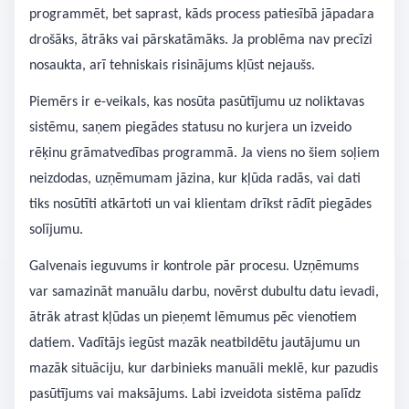
programmēt, bet saprast, kāds process patiesībā jāpadara
drošāks, ātrāks vai pārskatāmāks. Ja problēma nav precīzi
nosaukta, arī tehniskais risinājums kļūst nejaušs.
Piemērs ir e-veikals, kas nosūta pasūtījumu uz noliktavas
sistēmu, saņem piegādes statusu no kurjera un izveido
rēķinu grāmatvedības programmā. Ja viens no šiem soļiem
neizdodas, uzņēmumam jāzina, kur kļūda radās, vai dati
tiks nosūtīti atkārtoti un vai klientam drīkst rādīt piegādes
solījumu.
Galvenais ieguvums ir kontrole pār procesu. Uzņēmums
var samazināt manuālu darbu, novērst dubultu datu ievadi,
ātrāk atrast kļūdas un pieņemt lēmumus pēc vienotiem
datiem. Vadītājs iegūst mazāk neatbildētu jautājumu un
mazāk situāciju, kur darbinieks manuāli meklē, kur pazudis
pasūtījums vai maksājums. Labi izveidota sistēma palīdz