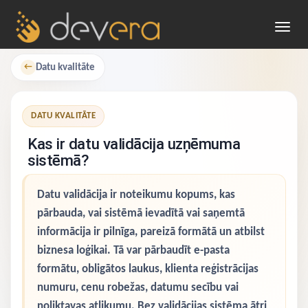
Toggl
navig
Datu kvalitāte
←
DATU KVALITĀTE
Kas ir datu validācija uzņēmuma
sistēmā?
Datu validācija ir noteikumu kopums, kas
pārbauda, vai sistēmā ievadītā vai saņemtā
informācija ir pilnīga, pareizā formātā un atbilst
biznesa loģikai. Tā var pārbaudīt e-pasta
formātu, obligātos laukus, klienta reģistrācijas
numuru, cenu robežas, datumu secību vai
noliktavas atlikumu. Bez validācijas sistēma ātri