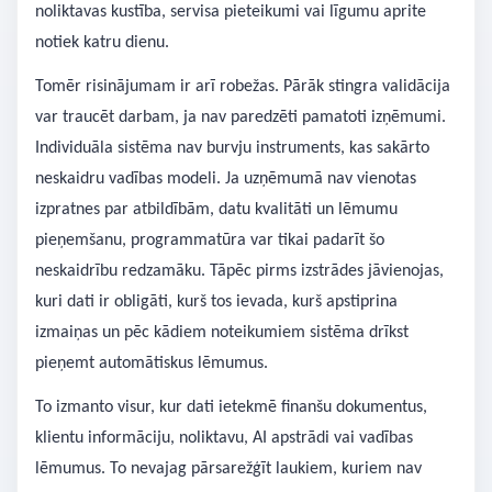
noliktavas kustība, servisa pieteikumi vai līgumu aprite
notiek katru dienu.
Tomēr risinājumam ir arī robežas. Pārāk stingra validācija
var traucēt darbam, ja nav paredzēti pamatoti izņēmumi.
Individuāla sistēma nav burvju instruments, kas sakārto
neskaidru vadības modeli. Ja uzņēmumā nav vienotas
izpratnes par atbildībām, datu kvalitāti un lēmumu
pieņemšanu, programmatūra var tikai padarīt šo
neskaidrību redzamāku. Tāpēc pirms izstrādes jāvienojas,
kuri dati ir obligāti, kurš tos ievada, kurš apstiprina
izmaiņas un pēc kādiem noteikumiem sistēma drīkst
pieņemt automātiskus lēmumus.
To izmanto visur, kur dati ietekmē finanšu dokumentus,
klientu informāciju, noliktavu, AI apstrādi vai vadības
lēmumus. To nevajag pārsarežģīt laukiem, kuriem nav