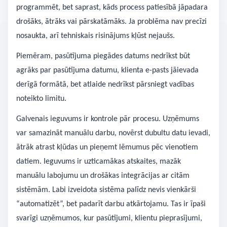
programmēt, bet saprast, kāds process patiesībā jāpadara
drošāks, ātrāks vai pārskatāmāks. Ja problēma nav precīzi
nosaukta, arī tehniskais risinājums kļūst nejaušs.
Piemēram, pasūtījuma piegādes datums nedrīkst būt
agrāks par pasūtījuma datumu, klienta e-pasts jāievada
derīgā formātā, bet atlaide nedrīkst pārsniegt vadības
noteikto limitu.
Galvenais ieguvums ir kontrole pār procesu. Uzņēmums
var samazināt manuālu darbu, novērst dubultu datu ievadi,
ātrāk atrast kļūdas un pieņemt lēmumus pēc vienotiem
datiem. Ieguvums ir uzticamākas atskaites, mazāk
manuālu labojumu un drošākas integrācijas ar citām
sistēmām. Labi izveidota sistēma palīdz nevis vienkārši
“automatizēt”, bet padarīt darbu atkārtojamu. Tas ir īpaši
svarīgi uzņēmumos, kur pasūtījumi, klientu pieprasījumi,