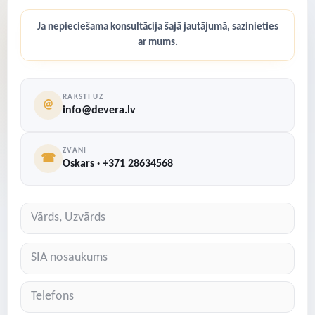
Ja nepieciešama konsultācija šajā jautājumā, sazinieties
ar mums.
RAKSTI UZ
@
info@devera.lv
ZVANI
☎
Oskars · +371 28634568