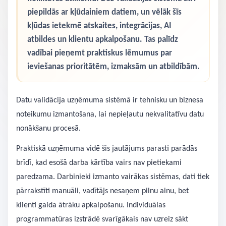
piepildās ar kļūdainiem datiem, un vēlāk šīs
kļūdas ietekmē atskaites, integrācijas, AI
atbildes un klientu apkalpošanu. Tas palīdz
vadībai pieņemt praktiskus lēmumus par
ieviešanas prioritātēm, izmaksām un atbildībām.
Datu validācija uzņēmuma sistēmā ir tehnisku un biznesa
noteikumu izmantošana, lai nepieļautu nekvalitatīvu datu
nonākšanu procesā.
Praktiskā uzņēmuma vidē šis jautājums parasti parādās
brīdī, kad esošā darba kārtība vairs nav pietiekami
paredzama. Darbinieki izmanto vairākas sistēmas, dati tiek
pārrakstīti manuāli, vadītājs nesaņem pilnu ainu, bet
klienti gaida ātrāku apkalpošanu. Individuālas
programmatūras izstrādē svarīgākais nav uzreiz sākt