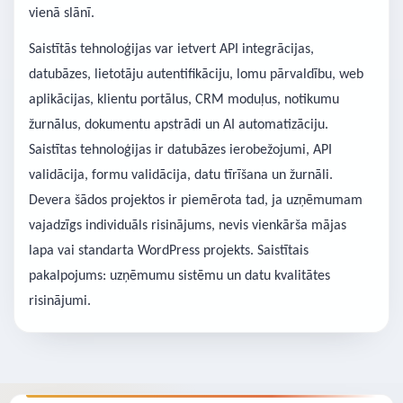
vienā slānī.
Saistītās tehnoloģijas var ietvert API integrācijas,
datubāzes, lietotāju autentifikāciju, lomu pārvaldību, web
aplikācijas, klientu portālus, CRM moduļus, notikumu
žurnālus, dokumentu apstrādi un AI automatizāciju.
Saistītas tehnoloģijas ir datubāzes ierobežojumi, API
validācija, formu validācija, datu tīrīšana un žurnāli.
Devera šādos projektos ir piemērota tad, ja uzņēmumam
vajadzīgs individuāls risinājums, nevis vienkārša mājas
lapa vai standarta WordPress projekts. Saistītais
pakalpojums: uzņēmumu sistēmu un datu kvalitātes
risinājumi.