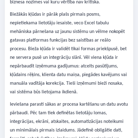
biznesa nozīmes vai kuru vērtība nav kritiska.
Biežākās kļūdas ir pārāk plašs pirmais posms,
nepietiekama lietotāju iesaiste, veco Excel tabulu
mehāniska pārnešana uz jaunu sistēmu un vēlme nokopēt
gatavas platformas funkcijas bez saistības ar reālo
procesu. Bieža kļūda ir validēt tikai formas priekšpusē, bet
ne servera pusē un integrāciju slānī. Vēl viena kļūda ir
nepārbaudīt izņēmuma gadījumus: atcelts pasūtījums,
kļūdains rēķins, klienta datu maiņa, piegādes kavējums vai
manuāla vadītāja korekcija. Tieši izņēmumi bieži nosaka,
vai sistēma būs lietojama ikdienā.
Ieviešana parasti sākas ar procesa kartēšanu un datu avotu
pārbaudi. Pēc tam tiek definētas lietotāju lomas,
integrācijas, ekrāni, atskaites, automatizācijas noteikumi
un minimālais pirmais izlaidums. Jādefinē obligātie dati,