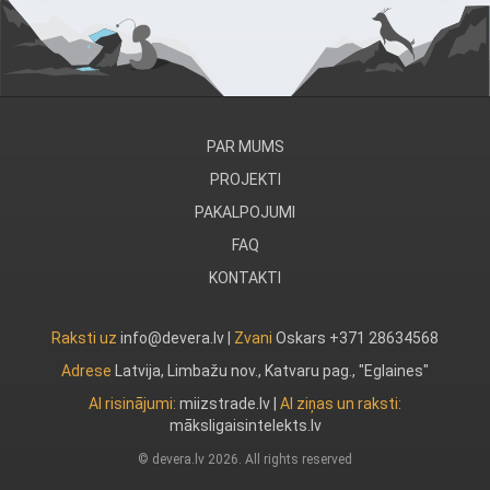
PAR MUMS
PROJEKTI
PAKALPOJUMI
FAQ
KONTAKTI
Raksti uz
info@devera.lv |
Zvani
Oskars +371 28634568
Adrese
Latvija, Limbažu nov., Katvaru pag., "Eglaines"
AI risinājumi:
miizstrade.lv
|
AI ziņas un raksti:
māksligaisintelekts.lv
© devera.lv 2026. All rights reserved