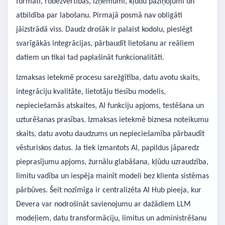
formāti, robežvērtības, izņēmumi, kļūdu paziņojumi un
atbildība par labošanu. Pirmajā posmā nav obligāti
jāizstrādā viss. Daudz drošāk ir palaist kodolu, pieslēgt
svarīgākās integrācijas, pārbaudīt lietošanu ar reāliem
datiem un tikai tad paplašināt funkcionalitāti.
Izmaksas ietekmē procesu sarežģītība, datu avotu skaits,
integrāciju kvalitāte, lietotāju tiesību modelis,
nepieciešamās atskaites, AI funkciju apjoms, testēšana un
uzturēšanas prasības. Izmaksas ietekmē biznesa noteikumu
skaits, datu avotu daudzums un nepieciešamība pārbaudīt
vēsturiskos datus. Ja tiek izmantots AI, papildus jāparedz
pieprasījumu apjoms, žurnālu glabāšana, kļūdu uzraudzība,
limitu vadība un iespēja mainīt modeli bez klienta sistēmas
pārbūves. Šeit nozīmīga ir centralizēta AI Hub pieeja, kur
Devera var nodrošināt savienojumu ar dažādiem LLM
modeļiem, datu transformāciju, limitus un administrēšanu