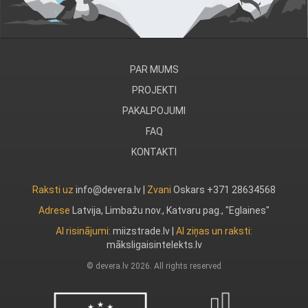
PAR MUMS
PROJEKTI
PAKALPOJUMI
FAQ
KONTAKTI
Raksti uz
info@devera.lv |
Zvani
Oskars +371 28634568
Adrese
Latvija, Limbažu nov., Katvaru pag., "Eglaines"
AI risinājumi:
miizstrade.lv
|
AI ziņas un raksti:
māksligaisintelekts.lv
© devera.lv 2026. All rights reserved