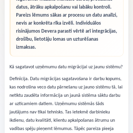
datus, ātrāku apkalpošanu vai labāku kontroli.
Pareizs lēmums sākas ar procesu un datu analīzi,
nevis ar konkrēta rīka izvēli. Individuālos
risinājumos Devera parasti vērtē arī integrācijas,
drošību, lietotāju lomas un uzturēšanas
izmaksas.
Kā sagatavot uzņēmumu datu migrācijai uz jaunu sistēmu?
Definīcija. Datu migrācijas sagatavošana ir darbu kopums,
kas nodrošina veco datu pārnešanu uz jauno sistēmu tā, lai
netiktu zaudēta informācija un jaunā sistēma sāktu darbu
ar uzticamiem datiem. Uzņēmumu sistēmās šāds
jautājums nav tikai tehnisks. Tas ietekmē darbinieku
ikdienu, datu kvalitāti, klientu apkalpošanas ātrumu un
vadības spēju pieņemt lēmumus. Tāpēc pareiza pieeja