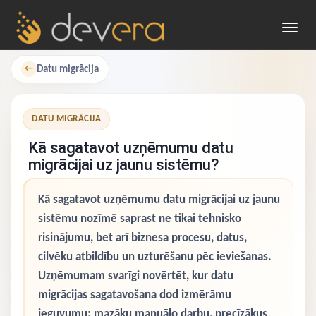
Toggl
navig
Datu migrācija
←
DATU MIGRĀCIJA
Kā sagatavot uzņēmumu datu
migrācijai uz jaunu sistēmu?
Kā sagatavot uzņēmumu datu migrācijai uz jaunu
sistēmu nozīmē saprast ne tikai tehnisko
risinājumu, bet arī biznesa procesu, datus,
cilvēku atbildību un uzturēšanu pēc ieviešanas.
Uzņēmumam svarīgi novērtēt, kur datu
migrācijas sagatavošana dod izmērāmu
ieguvumu: mazāku manuālo darbu, precīzākus