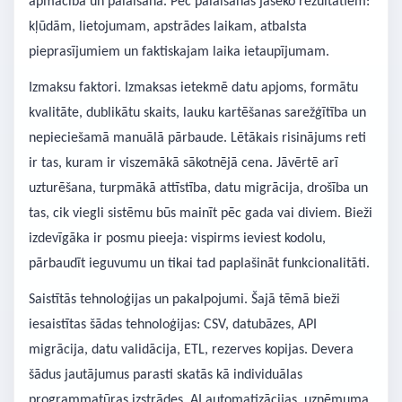
apmācība un palaišana. Pēc palaišanas jāseko rezultātiem:
kļūdām, lietojumam, apstrādes laikam, atbalsta
pieprasījumiem un faktiskajam laika ietaupījumam.
Izmaksu faktori. Izmaksas ietekmē datu apjoms, formātu
kvalitāte, dublikātu skaits, lauku kartēšanas sarežģītība un
nepieciešamā manuālā pārbaude. Lētākais risinājums reti
ir tas, kuram ir viszemākā sākotnējā cena. Jāvērtē arī
uzturēšana, turpmākā attīstība, datu migrācija, drošība un
tas, cik viegli sistēmu būs mainīt pēc gada vai diviem. Bieži
izdevīgāka ir posmu pieeja: vispirms ieviest kodolu,
pārbaudīt ieguvumu un tikai tad paplašināt funkcionalitāti.
Saistītās tehnoloģijas un pakalpojumi. Šajā tēmā bieži
iesaistītas šādas tehnoloģijas: CSV, datubāzes, API
migrācija, datu validācija, ETL, rezerves kopijas. Devera
šādus jautājumus parasti skatās kā individuālas
programmatūras izstrādes, AI automatizācijas, uzņēmuma