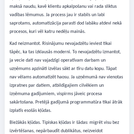
maksā naudu, kavē klientu apkalpošanu vai rada sliktus
vadības lēmumus. Ja process jau ir stabils un labi
saprotams, automatizācija parasti dod labāku atdevi nekā
procesos, kuri vēl katru nedēļu mainās.
Kad neizmantot. Risinājumu nevajadzētu ieviest tikai
tāpēc, ka tas izklausās moderni. To nevajadzētu izmantot,
ja vecie dati nav vajadzīgi operatīvam darbam un
uzņēmums apzināti izvēlas sākt ar tīru datu kopu. Tāpat
nav vēlams automatizēt haosu. Ja uzņēmumā nav vienotas
izpratnes par datiem, atbildīgajiem cilvēkiem un
izņēmuma gadījumiem, vispirms jāveic procesa
sakārtošana. Pretējā gadījumā programmatūra tikai ātrāk
izplatīs esošās kļūdas.
Biežākās kļūdas. Tipiskas kļūdas ir šādas: migrēt visu bez
izvērtēšanas, nepārbaudīt dublikātus, neizveidot