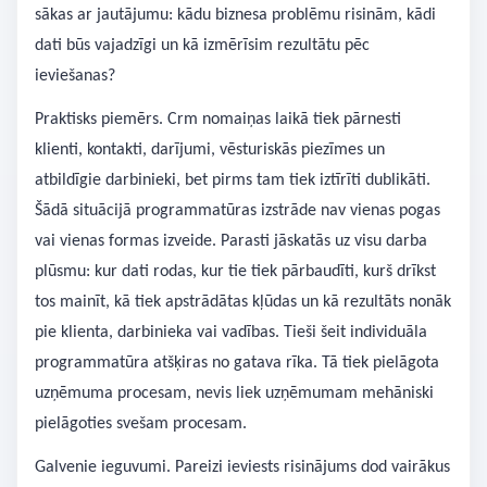
sākas ar jautājumu: kādu biznesa problēmu risinām, kādi
dati būs vajadzīgi un kā izmērīsim rezultātu pēc
ieviešanas?
Praktisks piemērs. Crm nomaiņas laikā tiek pārnesti
klienti, kontakti, darījumi, vēsturiskās piezīmes un
atbildīgie darbinieki, bet pirms tam tiek iztīrīti dublikāti.
Šādā situācijā programmatūras izstrāde nav vienas pogas
vai vienas formas izveide. Parasti jāskatās uz visu darba
plūsmu: kur dati rodas, kur tie tiek pārbaudīti, kurš drīkst
tos mainīt, kā tiek apstrādātas kļūdas un kā rezultāts nonāk
pie klienta, darbinieka vai vadības. Tieši šeit individuāla
programmatūra atšķiras no gatava rīka. Tā tiek pielāgota
uzņēmuma procesam, nevis liek uzņēmumam mehāniski
pielāgoties svešam procesam.
Galvenie ieguvumi. Pareizi ieviests risinājums dod vairākus