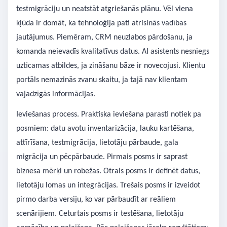
testmigrāciju un neatstāt atgriešanās plānu. Vēl viena
kļūda ir domāt, ka tehnoloģija pati atrisinās vadības
jautājumus. Piemēram, CRM neuzlabos pārdošanu, ja
komanda neievadīs kvalitatīvus datus. AI asistents nesniegs
uzticamas atbildes, ja zināšanu bāze ir novecojusi. Klientu
portāls nemazinās zvanu skaitu, ja tajā nav klientam
vajadzīgās informācijas.
Ieviešanas process. Praktiska ieviešana parasti notiek pa
posmiem: datu avotu inventarizācija, lauku kartēšana,
attīrīšana, testmigrācija, lietotāju pārbaude, gala
migrācija un pēcpārbaude. Pirmais posms ir saprast
biznesa mērķi un robežas. Otrais posms ir definēt datus,
lietotāju lomas un integrācijas. Trešais posms ir izveidot
pirmo darba versiju, ko var pārbaudīt ar reāliem
scenārijiem. Ceturtais posms ir testēšana, lietotāju