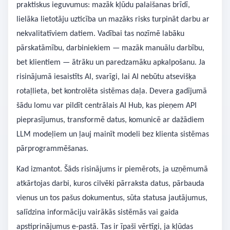
praktiskus ieguvumus: mazāk kļūdu palaišanas brīdī,
lielāka lietotāju uzticība un mazāks risks turpināt darbu ar
nekvalitatīviem datiem. Vadībai tas nozīmē labāku
pārskatāmību, darbiniekiem — mazāk manuālu darbību,
bet klientiem — ātrāku un paredzamāku apkalpošanu. Ja
risinājumā iesaistīts AI, svarīgi, lai AI nebūtu atsevišķa
rotaļlieta, bet kontrolēta sistēmas daļa. Devera gadījumā
šādu lomu var pildīt centrālais AI Hub, kas pieņem API
pieprasījumus, transformē datus, komunicē ar dažādiem
LLM modeļiem un ļauj mainīt modeli bez klienta sistēmas
pārprogrammēšanas.
Kad izmantot. Šāds risinājums ir piemērots, ja uzņēmumā
atkārtojas darbi, kuros cilvēki pārraksta datus, pārbauda
vienus un tos pašus dokumentus, sūta statusa jautājumus,
salīdzina informāciju vairākās sistēmās vai gaida
apstiprinājumus e-pastā. Tas ir īpaši vērtīgi, ja kļūdas