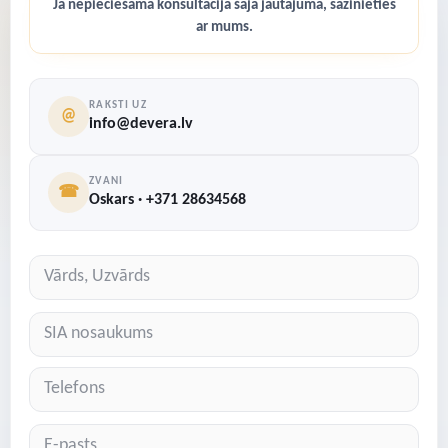
Ja nepieciešama konsultācija šajā jautājumā, sazinieties
ar mums.
RAKSTI UZ
@
info@devera.lv
ZVANI
☎
Oskars · +371 28634568