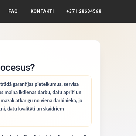
FAQ
KONTAKTI
+371 28634568
rocesus?
trādā garantijas pieteikumus, servisa
s maina ikdienas darbu, datu apriti un
n mazāk atkarīgu no viena darbinieka, jo
tni, datu kvalitāti un skaidriem