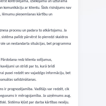
rvērst kontrolējamā, izsekojamā un uzturamā
un komunikāciju ar klientu. Šāds risinājums nav
em, lēmumu pieņemšanas kārtību un
biznesa procesu un padara to atkārtojamu. Ja
sistēma palīdz pārvērst šo pieredzi skaidros
ntrole un nestandarta situācijas, bet programma
. Pārdošana redz klienta solījumus,
kavējumi un strīdi par to, kurā brīdī
rai pusei redzēt sev vajadzīgo informāciju, bet
manuālas salīdzināšanas.
s ir prognozējamība. Vadītājs var redzēt, cik
ais ieguvums ir mērogojamība. Ja uzņēmums aug,
iski. Sistēma kļūst par darba kārtības nesēju.