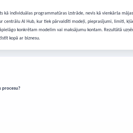
īts kā individuālas programmatūras izstrāde, nevis kā vienkārša māja
ur centrālu AI Hub, kur tiek pārvaldīti modeļi, pieprasījumi, limiti, 
ķi jāpielāgo konkrētam modelim vai maksājumu kontam. Rezultātā uzņē
īstīt kopā ar biznesu.
s procesu?