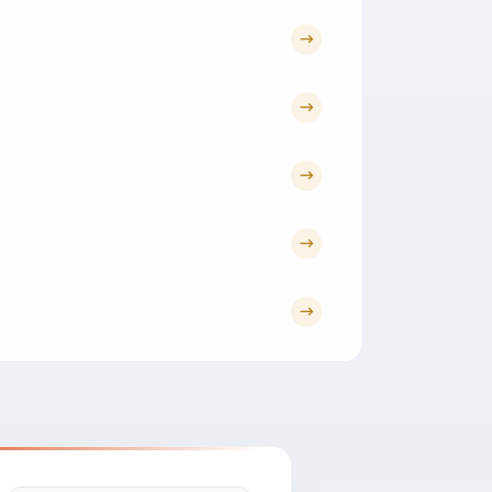
→
→
→
→
→