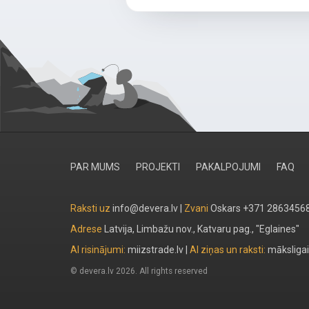
PAR MUMS
PROJEKTI
PAKALPOJUMI
FAQ
Raksti uz
info@devera.lv |
Zvani
Oskars +371 2863456
Adrese
Latvija, Limbažu nov., Katvaru pag., "Eglaines"
AI risinājumi:
miizstrade.lv
|
AI ziņas un raksti:
māksligai
© devera.lv 2026. All rights reserved