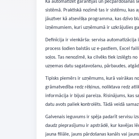
Kā automatizēt garantijas un pēcpārdošanas s
sistēmā. Praktiskā nozīmē tas ir sistēmu, kas 
jāuztver kā atsevišķa programma, kas dzīvo b
izņēmumiem, kuri uzņēmumā ir uzkrājušies ga
Definīcija ir vienkārša: servisa automatizācij
process šodien balstās uz e-pastiem, Excel fai
soļos. Tas nenozīmē, ka cilvēks tiek izslēgts n
uzņemas datu sagatavošanu, pārbaudes, atgād
Tipisks piemērs ir uzņēmums, kurā vairākas nod
grāmatvedība redz rēķinus, noliktava redz atlik
informācija ir bijusi pareiza. Risinājums, kas 
datu avots paliek kontrolēts. Tādā veidā sama
Galvenais ieguvums ir spēja padarīt servisu iz
daudz pieprasījumu ir apstrādē, kur kavējas l
jauna filiāle, jauns pārdošanas kanāls vai jaun