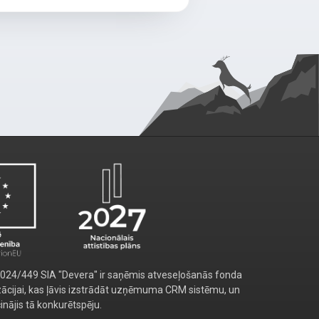
2024/449 SIA "Devera" ir saņēmis atveseļošanās fonda
zācijai, kas ļāvis izstrādāt uzņēmuma CRM sistēmu, un
inājis tā konkurētspēju.