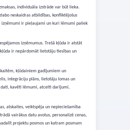
maksas, individuāla izstrāde var būt lieka.
bo neskaidras atbildības, konfliktējošus
kādi izņēmumi ir pieļaujami un kuri lēmumi paliek
 iespējamos izņēmumus. Trešā kļūda ir atstāt
 kļūda ir nepārdomāt lietotāju tiesības un
tskaitēm, kļūdainiem gadījumiem un
s, integrāciju plāns, lietotāju lomas un
 dati, kavēti lēmumi, atcelti darījumi,
bas, atskaites, veiktspēja un nepieciešamība
rādā vairākus datu avotus, personalizē cenas,
et sadalīt projektu posmos un katram posmam