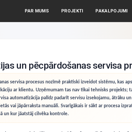
PAR MUMS
PROJEKTI
PAKALPOJUMI
tijas un pēcpārdošanas servisa p
nas servisa procesus nozīmē praktiski izveidot sistēmu, kas aps
āciju ar klientu. Uzņēmumam tas nav tikai tehnisks projekts; ta
ervisa automatizācija palīdz padarīt servisu izsekojamu, ātrāku u
etās vai jāpārraksta manuāli. Svarīgākais ir sākt ar procesa izpra
 un kur jāatstāj cilvēka kontrole.