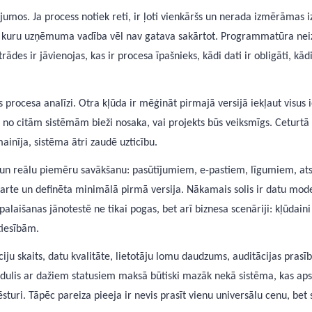
umos. Ja process notiek reti, ir ļoti vienkāršs un nerada izmērāmas iz
 kuru uzņēmuma vadība vēl nav gatava sakārtot. Programmatūra neizla
trādes ir jāvienojas, kas ir procesa īpašnieks, kādi dati ir obligāti, 
s procesa analīzi. Otra kļūda ir mēģināt pirmajā versijā iekļaut visus
i no citām sistēmām bieži nosaka, vai projekts būs veiksmīgs. Ceturtā
mainīja, sistēma ātri zaudē uzticību.
ām un reālu piemēru savākšanu: pasūtījumiem, e-pastiem, līgumiem, a
te un definēta minimālā pirmā versija. Nākamais solis ir datu modeli
 palaišanas jānotestē ne tikai pogas, bet arī biznesa scenāriji: kļūdaini
tiesībām.
ju skaits, datu kvalitāte, lietotāju lomu daudzums, auditācijas prasī
ulis ar dažiem statusiem maksā būtiski mazāk nekā sistēma, kas apst
turi. Tāpēc pareiza pieeja ir nevis prasīt vienu universālu cenu, b