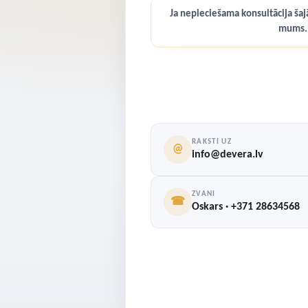
Ja nepieciešama konsultācija šajā
mums.
RAKSTI UZ
@
info@devera.lv
ZVANI
☎
Oskars · +371 28634568