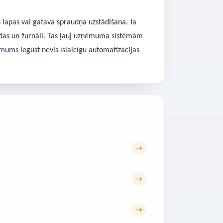
s lapas vai gatava spraudņa uzstādīšana. Ja
kļūdas un žurnāli. Tas ļauj uzņēmuma sistēmām
mums iegūst nevis īslaicīgu automatizācijas
→
→
→