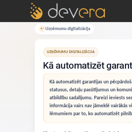
Uzņēmumu digitalizācija
←
UZŅĒMUMU DIGITALIZĀCIJA
Kā automatizēt garan
Kā automatizēt garantijas un pēcpārdoša
statusus, detaļu pasūtījumus un komunik
atbildību sadalījumu. Pareizi ieviests s
informācija vairs nav jāmeklē vairākās vi
lēmumiem par to, ko automatizēt pilnībā