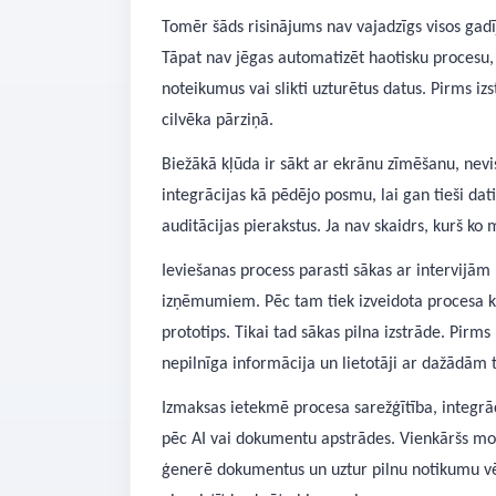
Tomēr šāds risinājums nav vajadzīgs visos gadīj
Tāpat nav jēgas automatizēt haotisku procesu,
noteikumus vai slikti uzturētus datus. Pirms izs
cilvēka pārziņā.
Biežākā kļūda ir sākt ar ekrānu zīmēšanu, nevi
integrācijas kā pēdējo posmu, lai gan tieši dat
auditācijas pierakstus. Ja nav skaidrs, kurš ko 
Ieviešanas process parasti sākas ar intervij
izņēmumiem. Pēc tam tiek izveidota procesa kar
prototips. Tikai tad sākas pilna izstrāde. Pirms
nepilnīga informācija un lietotāji ar dažādām 
Izmaksas ietekmē procesa sarežģītība, integrāci
pēc AI vai dokumentu apstrādes. Vienkāršs mod
ģenerē dokumentus un uztur pilnu notikumu vēs