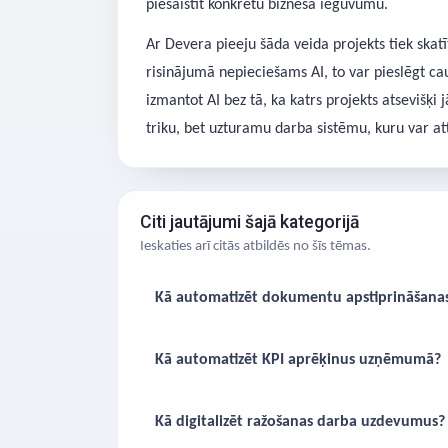
piesaistīt konkrētu biznesa ieguvumu.
Ar Devera pieeju šāda veida projekts tiek skat
risinājumā nepieciešams AI, to var pieslēgt ca
izmantot AI bez tā, ka katrs projekts atseviš
triku, bet uzturamu darba sistēmu, kuru var att
Citi jautājumi šajā kategorijā
Ieskaties arī citās atbildēs no šīs tēmas.
Kā automatizēt dokumentu apstiprināšana
Kā automatizēt KPI aprēķinus uzņēmumā?
Kā digitalizēt ražošanas darba uzdevumus?