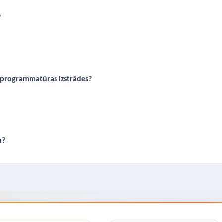
?
 programmatūras izstrādes?
u?