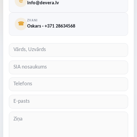
@
info@devera.lv
ZVANI
☎
Oskars · +371 28634568