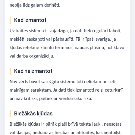
nebija līdz galam definēti.
Kad izmantot
Uzskaites sistēma ir vajadzīga, ja dati tiek regulāri laboti,
meklēti, saskaņoti vai pārbaudīti. Tā ir īpaši svarīga, ja
kļūdas ietekmē klientu termiņus, naudas plūsmu, noliktavu
vai darba organizāciju.
Kad neizmantot
Nav vērts būvēt sarežģītu sistēmu ļoti nelielam un reti
mainīgam sarakstam. Ja dati tiek izmantoti reizi ceturksnī
un nav kritiski, pietiek ar vienkāršāku rīku.
Biežākās kļūdas
Biežākās kļūdas ir pārāk plaši brīvā teksta lauki, neesošas
validācijas, neskaidras tiesības un atskaites, kas neatbilst