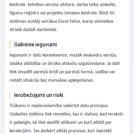
kontrole, tehnikas servisa vēsture, darba laika uzskaite,
līgumu reģistrs vai projektu izmaksu kontrole. Bieži šīs
sistēmas aizstāj vairākus Excel failus, kuros vienlaikus
strādā dažādi darbinieki.
Galvenie ieguvumi
Ieguvumi ir datu konsekvence, mazāk neskaidru versiju,
labāka atbildība un ātrāka atskaišu sagatavošana. Ja dati
tiek ievadīti pareizā brīdī un pareizā formā, vadība var
redzēt situāciju bez manuālas apkopošanas.
Ierobežojumi un riski
Trūkums ir nepieciešamība sakārtot datu principus.
Uzskaites sistēma liek vienoties, kas ir statuss, kad ieraksts
ir pabeigts, kā tiek skaitīti atlikumi un kurš atbild par
korekcijām. Tas dažkārt atklāj procesus, kuri iepriekš