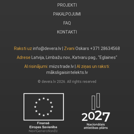
PROJEKTI
PAKALPOJUMI
FAQ
KONTAKTI
Raksti uz
info@devera.lv |
Zvani
Oskars +371 28634568
Adrese
Latvija, Limbažu nov., Katvaru pag., "Eglaines"
AI risinājumi:
miizstrade.lv
|
AI ziņas un raksti:
māksligaisintelekts.lv
© devera.lv 2026. All rights reserved