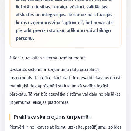
lietotāju tiesības, izmaiņu vēsturi, validācijas,
atskaites un integrācijas. Tā samazina situācijas,
kurās uzņēmums zina “aptuveni”, bet nevar ātri
pierādīt precīzu statusu, atlikumu vai atbildīgo
personu.
# Kas ir uzskaites sistēma uzņēmumam?
Uzskaites sistēma ir uzņēmuma datu disciplīnas
instruments. Tā definē, kādi dati tiek ievadīti, kas tos drīkst
mainīt, kā tiek aprēķināti statusi un kā vadība iegūst
pārskatu. Tā var būt atsevišķa sistēma vai daļa no plašākas
uzņēmuma iekšējās platformas.
Praktisks skaidrojums un piemēri
Piemēri ir noliktavas atlikumu uzskaite, pasūtījumu izpildes