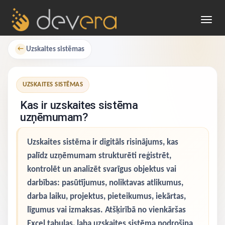
Toggl
navig
Uzskaites sistēmas
←
UZSKAITES SISTĒMAS
Kas ir uzskaites sistēma
uzņēmumam?
Uzskaites sistēma ir digitāls risinājums, kas
palīdz uzņēmumam strukturēti reģistrēt,
kontrolēt un analizēt svarīgus objektus vai
darbības: pasūtījumus, noliktavas atlikumus,
darba laiku, projektus, pieteikumus, iekārtas,
līgumus vai izmaksas. Atšķirībā no vienkāršas
Excel tabulas, laba uzskaites sistēma nodrošina