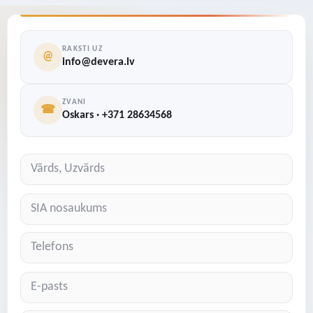
RAKSTI UZ
@
info@devera.lv
ZVANI
☎
Oskars · +371 28634568