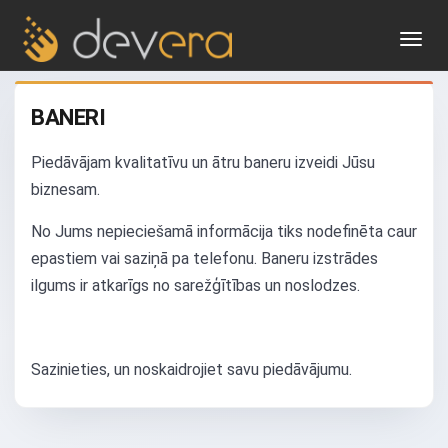
Toggl
navig
BANERI
Piedāvājam kvalitatīvu un ātru baneru izveidi Jūsu
biznesam.
No Jums nepieciešamā informācija tiks nodefinēta caur
epastiem vai saziņā pa telefonu. Baneru izstrādes
ilgums ir atkarīgs no sarežģītības un noslodzes.
Sazinieties, un noskaidrojiet savu piedāvājumu.