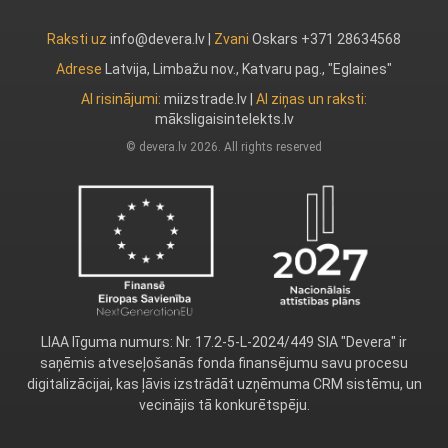
Raksti uz
info@devera.lv |
Zvani
Oskars +371 28634568
Adrese
Latvija, Limbažu nov., Katvaru pag., "Eglaines"
AI risinājumi:
miizstrade.lv
|
AI ziņas un raksti:
māksligaisintelekts.lv
© devera.lv 2026. All rights reserved
LIAA līguma numurs: Nr. 17.2-5-L-2024/449 SIA "Devera" ir
saņēmis atveseļošanās fonda finansējumu savu procesu
digitalizācijai, kas ļāvis izstrādāt uzņēmuma CRM sistēmu, un
vecinājis tā konkurētspēju.