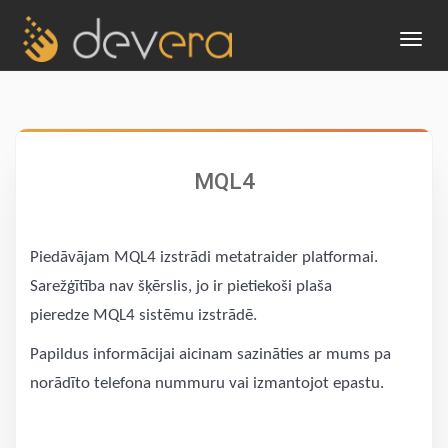
Toggl
navig
MQL4
Piedāvājam MQL4 izstrādi metatraider platformai.
Sarežģītība nav šķērslis, jo ir pietiekoši plaša
pieredze MQL4 sistēmu izstrādē.
Papildus informācijai aicinam sazināties ar mums pa
norādīto telefona nummuru vai izmantojot epastu.