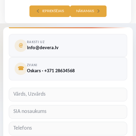
IEPRIEKŠĒJAIS
NĀKAMAIS
RAKSTI UZ
@
info@devera.lv
ZVANI
☎
Oskars · +371 28634568