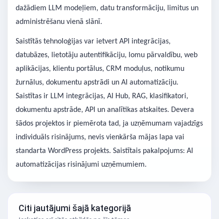
dažādiem LLM modeļiem, datu transformāciju, limitus un
administrēšanu vienā slānī.
Saistītās tehnoloģijas var ietvert API integrācijas,
datubāzes, lietotāju autentifikāciju, lomu pārvaldību, web
aplikācijas, klientu portālus, CRM moduļus, notikumu
žurnālus, dokumentu apstrādi un AI automatizāciju.
Saistītas ir LLM integrācijas, AI Hub, RAG, klasifikatori,
dokumentu apstrāde, API un analītikas atskaites. Devera
šādos projektos ir piemērota tad, ja uzņēmumam vajadzīgs
individuāls risinājums, nevis vienkārša mājas lapa vai
standarta WordPress projekts. Saistītais pakalpojums: AI
automatizācijas risinājumi uzņēmumiem.
Citi jautājumi šajā kategorijā