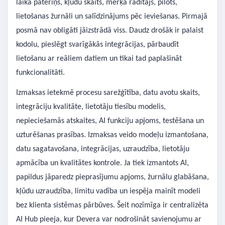
laika patēriņš, kļūdu skaits, mērķa rādītājs, pilots,
lietošanas žurnāli un salīdzinājums pēc ieviešanas. Pirmajā
posmā nav obligāti jāizstrādā viss. Daudz drošāk ir palaist
kodolu, pieslēgt svarīgākās integrācijas, pārbaudīt
lietošanu ar reāliem datiem un tikai tad paplašināt
funkcionalitāti.
Izmaksas ietekmē procesu sarežģītība, datu avotu skaits,
integrāciju kvalitāte, lietotāju tiesību modelis,
nepieciešamās atskaites, AI funkciju apjoms, testēšana un
uzturēšanas prasības. Izmaksas veido modeļu izmantošana,
datu sagatavošana, integrācijas, uzraudzība, lietotāju
apmācība un kvalitātes kontrole. Ja tiek izmantots AI,
papildus jāparedz pieprasījumu apjoms, žurnālu glabāšana,
kļūdu uzraudzība, limitu vadība un iespēja mainīt modeli
bez klienta sistēmas pārbūves. Šeit nozīmīga ir centralizēta
AI Hub pieeja, kur Devera var nodrošināt savienojumu ar