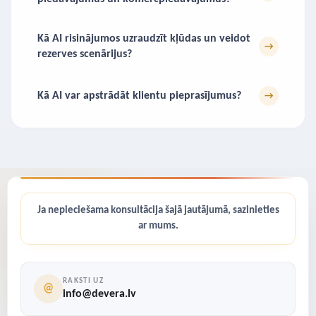
Kā AI risinājumos uzraudzīt kļūdas un veidot
→
rezerves scenārijus?
Kā AI var apstrādāt klientu pieprasījumus?
→
Ja nepieciešama konsultācija šajā jautājumā, sazinieties
ar mums.
RAKSTI UZ
@
info@devera.lv