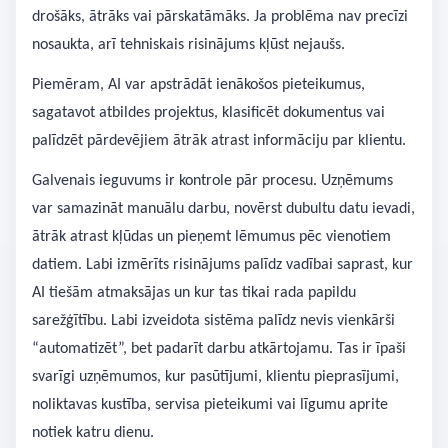
drošāks, ātrāks vai pārskatāmāks. Ja problēma nav precīzi
nosaukta, arī tehniskais risinājums kļūst nejaušs.
Piemēram, AI var apstrādāt ienākošos pieteikumus,
sagatavot atbildes projektus, klasificēt dokumentus vai
palīdzēt pārdevējiem ātrāk atrast informāciju par klientu.
Galvenais ieguvums ir kontrole pār procesu. Uzņēmums
var samazināt manuālu darbu, novērst dubultu datu ievadi,
ātrāk atrast kļūdas un pieņemt lēmumus pēc vienotiem
datiem. Labi izmērīts risinājums palīdz vadībai saprast, kur
AI tiešām atmaksājas un kur tas tikai rada papildu
sarežģītību. Labi izveidota sistēma palīdz nevis vienkārši
“automatizēt”, bet padarīt darbu atkārtojamu. Tas ir īpaši
svarīgi uzņēmumos, kur pasūtījumi, klientu pieprasījumi,
noliktavas kustība, servisa pieteikumi vai līgumu aprite
notiek katru dienu.