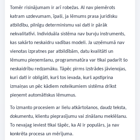
Tomēr risinājumam ir arī robežas. AI nav piemērots
katram uzdevumam, īpaši, ja lēmums prasa juridisku
atbildību, pilnīgu determinismu vai dati ir pārāk
nekvalitatīvi. Individuāla sistēma nav burvju instruments,
kas sakārto neskaidru vadības modeli. Ja uzņēmumā nav
vienotas izpratnes par atbildībām, datu kvalitāti un
lēmumu pieņemšanu, programmatūra var tikai padarīt šo
neskaidrību redzamāku. Tāpēc pirms izstrādes jāvienojas,
kuri dati ir obligāti, kurš tos ievada, kurš apstiprina
izmaiņas un pēc kādiem noteikumiem sistēma drīkst
pieņemt automātiskus lēmumus.
To izmanto procesiem ar lielu atkārtošanos, daudz teksta,
dokumentu, klientu pieprasījumu vai zināšanu meklēšanu.
To nevajag ieviest tikai tāpēc, ka AI ir populārs, ja nav
konkrēta procesa un mērījuma.