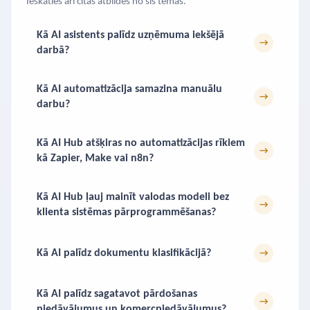
Ieskaties arī citās atbildēs no šīs tēmas.
Kā AI asistents palīdz uzņēmuma iekšējā
→
darbā?
Kā AI automatizācija samazina manuālu
→
darbu?
Kā AI Hub atšķiras no automatizācijas rīkiem
→
kā Zapier, Make vai n8n?
Kā AI Hub ļauj mainīt valodas modeli bez
→
klienta sistēmas pārprogrammēšanas?
Kā AI palīdz dokumentu klasifikācijā?
→
Kā AI palīdz sagatavot pārdošanas
→
piedāvājumus un komercpiedāvājumus?