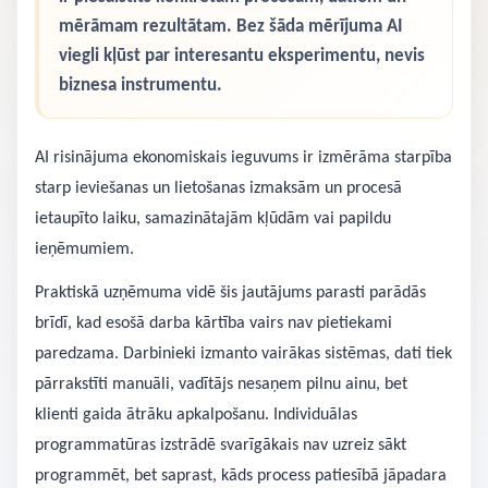
mērāmam rezultātam. Bez šāda mērījuma AI
viegli kļūst par interesantu eksperimentu, nevis
biznesa instrumentu.
AI risinājuma ekonomiskais ieguvums ir izmērāma starpība
starp ieviešanas un lietošanas izmaksām un procesā
ietaupīto laiku, samazinātajām kļūdām vai papildu
ieņēmumiem.
Praktiskā uzņēmuma vidē šis jautājums parasti parādās
brīdī, kad esošā darba kārtība vairs nav pietiekami
paredzama. Darbinieki izmanto vairākas sistēmas, dati tiek
pārrakstīti manuāli, vadītājs nesaņem pilnu ainu, bet
klienti gaida ātrāku apkalpošanu. Individuālas
programmatūras izstrādē svarīgākais nav uzreiz sākt
programmēt, bet saprast, kāds process patiesībā jāpadara