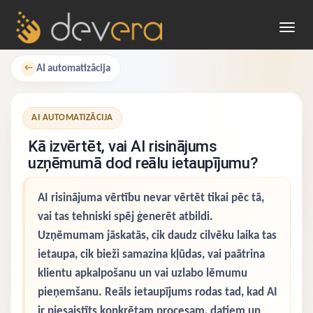
Toggl
navig
AI automatizācija
←
AI AUTOMATIZĀCIJA
Kā izvērtēt, vai AI risinājums
uzņēmumā dod reālu ietaupījumu?
AI risinājuma vērtību nevar vērtēt tikai pēc tā,
vai tas tehniski spēj ģenerēt atbildi.
Uzņēmumam jāskatās, cik daudz cilvēku laika tas
ietaupa, cik bieži samazina kļūdas, vai paātrina
klientu apkalpošanu un vai uzlabo lēmumu
pieņemšanu. Reāls ietaupījums rodas tad, kad AI
ir piesaistīts konkrētam procesam, datiem un