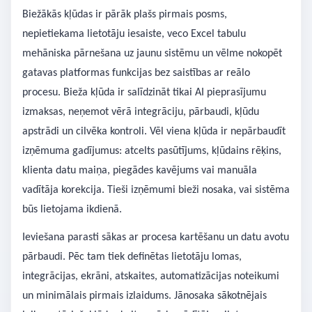
Biežākās kļūdas ir pārāk plašs pirmais posms,
nepietiekama lietotāju iesaiste, veco Excel tabulu
mehāniska pārnešana uz jaunu sistēmu un vēlme nokopēt
gatavas platformas funkcijas bez saistības ar reālo
procesu. Bieža kļūda ir salīdzināt tikai AI pieprasījumu
izmaksas, neņemot vērā integrāciju, pārbaudi, kļūdu
apstrādi un cilvēka kontroli. Vēl viena kļūda ir nepārbaudīt
izņēmuma gadījumus: atcelts pasūtījums, kļūdains rēķins,
klienta datu maiņa, piegādes kavējums vai manuāla
vadītāja korekcija. Tieši izņēmumi bieži nosaka, vai sistēma
būs lietojama ikdienā.
Ieviešana parasti sākas ar procesa kartēšanu un datu avotu
pārbaudi. Pēc tam tiek definētas lietotāju lomas,
integrācijas, ekrāni, atskaites, automatizācijas noteikumi
un minimālais pirmais izlaidums. Jānosaka sākotnējais