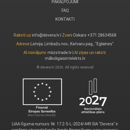
PAKALPOJUMI
FAQ
KONTAKTI
Raksti uz
info@devera.lv |
Zvani
Oskars +371 28634568
Adrese
Latvija, Limbažu nov., Katvaru pag., "Eglaines"
AI risinājumi:
miizstrade.lv
|
AI ziņas un raksti:
māksligaisintelekts.lv
© devera.lv 2026. All rights reserved
LIAA līguma numurs: Nr. 17.2-5-L-2024/449 SIA "Devera" ir