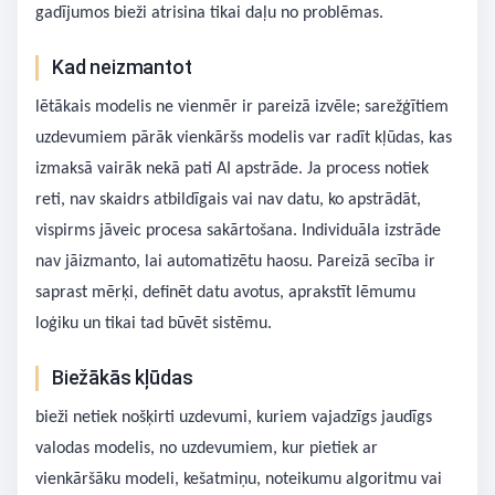
gadījumos bieži atrisina tikai daļu no problēmas.
Kad neizmantot
lētākais modelis ne vienmēr ir pareizā izvēle; sarežģītiem
uzdevumiem pārāk vienkāršs modelis var radīt kļūdas, kas
izmaksā vairāk nekā pati AI apstrāde. Ja process notiek
reti, nav skaidrs atbildīgais vai nav datu, ko apstrādāt,
vispirms jāveic procesa sakārtošana. Individuāla izstrāde
nav jāizmanto, lai automatizētu haosu. Pareizā secība ir
saprast mērķi, definēt datu avotus, aprakstīt lēmumu
loģiku un tikai tad būvēt sistēmu.
Biežākās kļūdas
bieži netiek nošķirti uzdevumi, kuriem vajadzīgs jaudīgs
valodas modelis, no uzdevumiem, kur pietiek ar
vienkāršāku modeli, kešatmiņu, noteikumu algoritmu vai