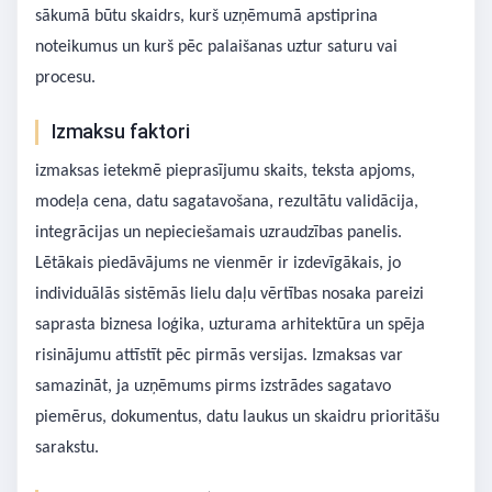
sākumā būtu skaidrs, kurš uzņēmumā apstiprina
noteikumus un kurš pēc palaišanas uztur saturu vai
procesu.
Izmaksu faktori
izmaksas ietekmē pieprasījumu skaits, teksta apjoms,
modeļa cena, datu sagatavošana, rezultātu validācija,
integrācijas un nepieciešamais uzraudzības panelis.
Lētākais piedāvājums ne vienmēr ir izdevīgākais, jo
individuālās sistēmās lielu daļu vērtības nosaka pareizi
saprasta biznesa loģika, uzturama arhitektūra un spēja
risinājumu attīstīt pēc pirmās versijas. Izmaksas var
samazināt, ja uzņēmums pirms izstrādes sagatavo
piemērus, dokumentus, datu laukus un skaidru prioritāšu
sarakstu.