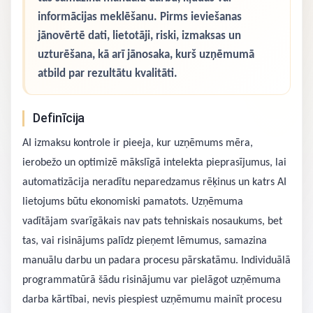
informācijas meklēšanu. Pirms ieviešanas
jānovērtē dati, lietotāji, riski, izmaksas un
uzturēšana, kā arī jānosaka, kurš uzņēmumā
atbild par rezultātu kvalitāti.
Definīcija
AI izmaksu kontrole ir pieeja, kur uzņēmums mēra,
ierobežo un optimizē mākslīgā intelekta pieprasījumus, lai
automatizācija neradītu neparedzamus rēķinus un katrs AI
lietojums būtu ekonomiski pamatots. Uzņēmuma
vadītājam svarīgākais nav pats tehniskais nosaukums, bet
tas, vai risinājums palīdz pieņemt lēmumus, samazina
manuālu darbu un padara procesu pārskatāmu. Individuālā
programmatūrā šādu risinājumu var pielāgot uzņēmuma
darba kārtībai, nevis piespiest uzņēmumu mainīt procesu