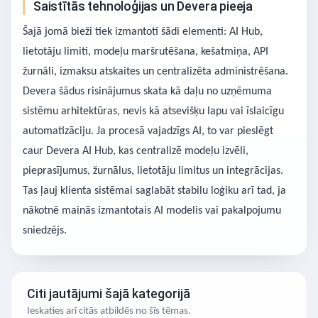
Saistītās tehnoloģijas un Devera pieeja
Šajā jomā bieži tiek izmantoti šādi elementi: AI Hub,
lietotāju limiti, modeļu maršrutēšana, kešatmiņa, API
žurnāli, izmaksu atskaites un centralizēta administrēšana.
Devera šādus risinājumus skata kā daļu no uzņēmuma
sistēmu arhitektūras, nevis kā atsevišķu lapu vai īslaicīgu
automatizāciju. Ja procesā vajadzīgs AI, to var pieslēgt
caur Devera AI Hub, kas centralizē modeļu izvēli,
pieprasījumus, žurnālus, lietotāju limitus un integrācijas.
Tas ļauj klienta sistēmai saglabāt stabilu loģiku arī tad, ja
nākotnē mainās izmantotais AI modelis vai pakalpojumu
sniedzējs.
Citi jautājumi šajā kategorijā
Ieskaties arī citās atbildēs no šīs tēmas.