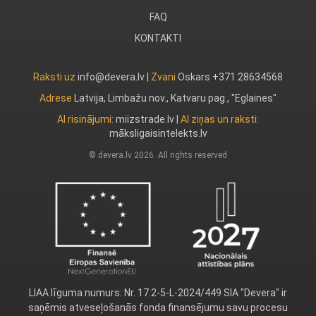
FAQ
KONTAKTI
Raksti uz
info@devera.lv |
Zvani
Oskars +371 28634568
Adrese
Latvija, Limbažu nov., Katvaru pag., "Eglaines"
AI risinājumi:
miizstrade.lv
|
AI ziņas un raksti:
māksligaisintelekts.lv
© devera.lv 2026. All rights reserved
LIAA līguma numurs: Nr. 17.2-5-L-2024/449 SIA "Devera" ir
saņēmis atveseļošanās fonda finansējumu savu procesu