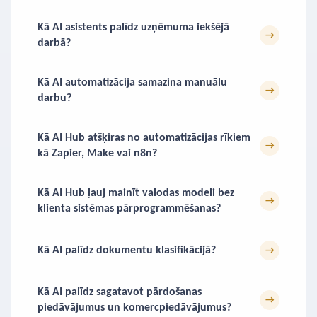
Kā AI asistents palīdz uzņēmuma iekšējā
→
darbā?
Kā AI automatizācija samazina manuālu
→
darbu?
Kā AI Hub atšķiras no automatizācijas rīkiem
→
kā Zapier, Make vai n8n?
Kā AI Hub ļauj mainīt valodas modeli bez
→
klienta sistēmas pārprogrammēšanas?
Kā AI palīdz dokumentu klasifikācijā?
→
Kā AI palīdz sagatavot pārdošanas
→
piedāvājumus un komercpiedāvājumus?