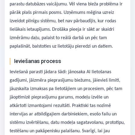
parastu datubāzes vaicājumu. Vēl viena bieža problēma ir
pārāk plašs pirmais posms. Uzņēmums mēģina uzreiz
izveidot pilnīgu sistēmu, bet nav pārbaudījis, kur rodas
lielākais ietaupījums. Drošāka pieeja ir sākt ar skaidri
izmērāmu daļu, palaist to reālā darbā un pēc tam
paplašināt, balstoties uz lietotāju pieredzi un datiem.
Ieviešanas process
Ieviešanā parasti jādara šādi: jānosaka AI lietošanas
gadījumi, jāizmēra pieprasījumu biežums, jāievieš limiti,
jāuzskaita izmaksas pa lietotājiem un procesiem, pēc tam
jāoptimizē pieprasījumu garums, modeļu izvēle un
atkārtoti izmantojami rezultāti. Praktiski tas nozīmē
intervijas ar atbildīgajiem darbiniekiem, esošo failu un
sistēmu izvērtēšanu, datu modeļa sagatavošanu, prototipu,
testēšanu un pakāpenisku palaišanu. Svarīgi, lai jau