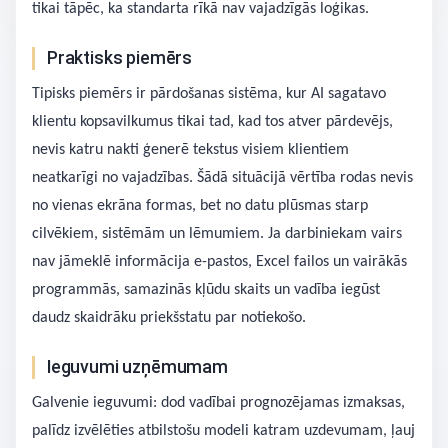
tikai tāpēc, ka standarta rīkā nav vajadzīgās loģikas.
Praktisks piemērs
Tipisks piemērs ir pārdošanas sistēma, kur AI sagatavo
klientu kopsavilkumus tikai tad, kad tos atver pārdevējs,
nevis katru nakti ģenerē tekstus visiem klientiem
neatkarīgi no vajadzības. Šādā situācijā vērtība rodas nevis
no vienas ekrāna formas, bet no datu plūsmas starp
cilvēkiem, sistēmām un lēmumiem. Ja darbiniekam vairs
nav jāmeklē informācija e-pastos, Excel failos un vairākās
programmās, samazinās kļūdu skaits un vadība iegūst
daudz skaidrāku priekšstatu par notiekošo.
Ieguvumi uzņēmumam
Galvenie ieguvumi: dod vadībai prognozējamas izmaksas,
palīdz izvēlēties atbilstošu modeli katram uzdevumam, ļauj