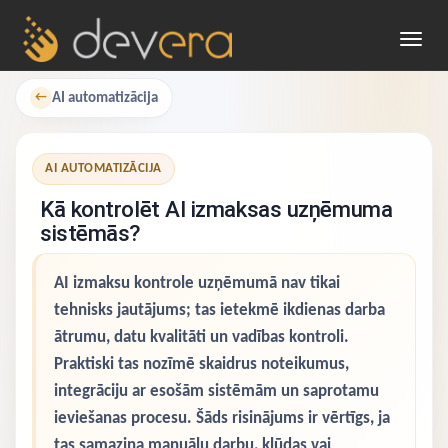
Toggl
navig
AI automatizācija
←
AI AUTOMATIZĀCIJA
Kā kontrolēt AI izmaksas uzņēmuma
sistēmās?
AI izmaksu kontrole uzņēmumā nav tikai
tehnisks jautājums; tas ietekmē ikdienas darba
ātrumu, datu kvalitāti un vadības kontroli.
Praktiski tas nozīmē skaidrus noteikumus,
integrāciju ar esošām sistēmām un saprotamu
ieviešanas procesu. Šāds risinājums ir vērtīgs, ja
tas samazina manuālu darbu, kļūdas vai