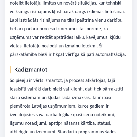
noteikt lietotāju limitus un novērš situācijas, kur tehniski
veiksmīgs risinājums kļūst pārāk dārgs ikdienas lietošanai.
Labi izstrādāts risinājums ne tikai paātrina vienu darbību,
bet arī padara procesu izmērāmu. Tas nozīmē, ka
uzņēmums var redzēt apstrādes laiku, kavējumus, kļūdu
vietas, lietotāju noslodzi un izmaiņu ietekmi. Šī
pārskatāmība bieži ir tikpat vērtīga kā pati automatizācija.
Kad izmantot
Šo pieeju ir vērts izmantot, ja process atkārtojas, tajā
iesaistīti vairāki darbinieki vai klienti, dati tiek pārrakstīti
starp sistēmām un kļūdas rada izmaksas. Tā ir īpaši
piemērota Latvijas uzņēmumiem, kuros gadiem ir
izveidojusies sava darba loģika: īpaši cenu noteikumi,
līgumu nosacījumi, apstiprināšanas kārtība, statusi,
atbildīgie un izņēmumi. Standarta programmas šādos