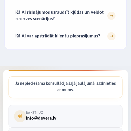
Kā AI risinājumos uzraudzīt kļūdas un veidot
→
rezerves scenārijus?
Kā AI var apstrādāt klientu pieprasījumus?
→
Ja nepieciešama konsultācija šajā jautājumā, sazinieties
ar mums.
RAKSTI UZ
@
info@devera.lv