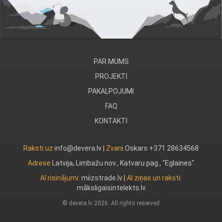
PAR MUMS
PROJEKTI
PAKALPOJUMI
FAQ
KONTAKTI
Raksti uz
info@devera.lv |
Zvani
Oskars +371 28634568
Adrese
Latvija, Limbažu nov., Katvaru pag., "Eglaines"
AI risinājumi:
miizstrade.lv
|
AI ziņas un raksti:
māksligaisintelekts.lv
© devera.lv 2026. All rights reserved