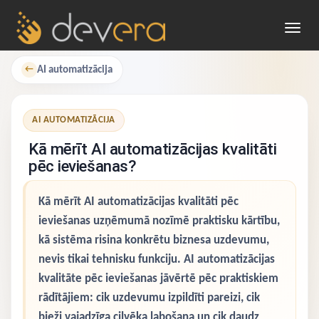
Toggl
navig
AI automatizācija
←
AI AUTOMATIZĀCIJA
Kā mērīt AI automatizācijas kvalitāti
pēc ieviešanas?
Kā mērīt AI automatizācijas kvalitāti pēc
ieviešanas uzņēmumā nozīmē praktisku kārtību,
kā sistēma risina konkrētu biznesa uzdevumu,
nevis tikai tehnisku funkciju. AI automatizācijas
kvalitāte pēc ieviešanas jāvērtē pēc praktiskiem
rādītājiem: cik uzdevumu izpildīti pareizi, cik
bieži vajadzīga cilvēka labošana un cik daudz