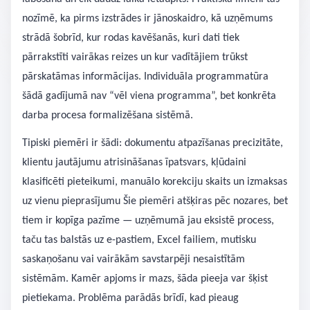
nozīmē, ka pirms izstrādes ir jānoskaidro, kā uzņēmums
strādā šobrīd, kur rodas kavēšanās, kuri dati tiek
pārrakstīti vairākas reizes un kur vadītājiem trūkst
pārskatāmas informācijas. Individuāla programmatūra
šādā gadījumā nav “vēl viena programma”, bet konkrēta
darba procesa formalizēšana sistēmā.
Tipiski piemēri ir šādi: dokumentu atpazīšanas precizitāte,
klientu jautājumu atrisināšanas īpatsvars, kļūdaini
klasificēti pieteikumi, manuālo korekciju skaits un izmaksas
uz vienu pieprasījumu Šie piemēri atšķiras pēc nozares, bet
tiem ir kopīga pazīme — uzņēmumā jau eksistē process,
taču tas balstās uz e-pastiem, Excel failiem, mutisku
saskaņošanu vai vairākām savstarpēji nesaistītām
sistēmām. Kamēr apjoms ir mazs, šāda pieeja var šķist
pietiekama. Problēma parādās brīdī, kad pieaug