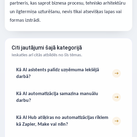
partneris, kas saprot biznesa procesu, tehnisko arhitektūru
un ilgtermiņa uzturēšanu, nevis tikai atsevišķas lapas vai
formas izstrādi.
Citi jautājumi šajā kategorijā
Ieskaties arī citās atbildēs no šīs tēmas.
Kā AI asistents palīdz uzņēmuma iekšējā
→
darbā?
Kā AI automatizācija samazina manuālu
→
darbu?
Kā AI Hub atšķiras no automatizācijas rīkiem
→
kā Zapier, Make vai n8n?