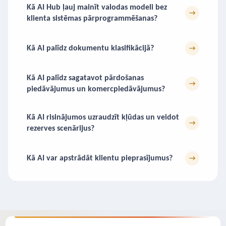
Kā AI Hub ļauj mainīt valodas modeli bez
→
klienta sistēmas pārprogrammēšanas?
Kā AI palīdz dokumentu klasifikācijā?
→
Kā AI palīdz sagatavot pārdošanas
→
piedāvājumus un komercpiedāvājumus?
Kā AI risinājumos uzraudzīt kļūdas un veidot
→
rezerves scenārijus?
Kā AI var apstrādāt klientu pieprasījumus?
→