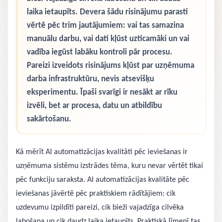
laika ietaupīts. Devera šādu risinājumu parasti
vērtē pēc trim jautājumiem: vai tas samazina
manuālu darbu, vai dati kļūst uzticamāki un vai
vadība iegūst labāku kontroli pār procesu.
Pareizi izveidots risinājums kļūst par uzņēmuma
darba infrastruktūru, nevis atsevišķu
eksperimentu. Īpaši svarīgi ir nesākt ar rīku
izvēli, bet ar procesa, datu un atbildību
sakārtošanu.
Kā mērīt AI automatizācijas kvalitāti pēc ieviešanas ir
uzņēmuma sistēmu izstrādes tēma, kuru nevar vērtēt tikai
pēc funkciju saraksta. AI automatizācijas kvalitāte pēc
ieviešanas jāvērtē pēc praktiskiem rādītājiem: cik
uzdevumu izpildīti pareizi, cik bieži vajadzīga cilvēka
labošana un cik daudz laika ietaupīts. Praktiskā līmenī tas