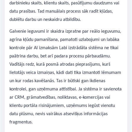
darbinieku skaits, klientu skaits, pasūtījumu daudzums vai
datu prasības. Tad manuālais process sāk radīt kļūdas,
dublētu darbu un neskaidru atbildību.
Galvenie ieguvumi ir skaidra izpratne par reālo ieguvumu,
agrīna kļūdu pamanīšana, pamatoti uzlabojumi un labāka
kontrole pār AI izmaksām Labi izstrādāta sistēma ne tikai
paātrina darbu, bet arī padara procesu pārbaudāmu.
Vadītājs redz, kurā posmā atrodas pieprasījums, kurš
lietotājs veica izmaiņas, kādi dati tika izmantoti lēmumam
un kur rodas kavēšanās. Tas ir būtiski gan ikdienas
kontrolei, gan uzņēmuma attīstībai. Ja sistēma ir savienota
ar CRM, grāmatvedības, noliktavas, e-komercijas vai
klientu portāla risinājumiem, uzņēmums iegūst vienotu
datu plūsmu, nevis vairākus atsevišķus informācijas
fragmentus.