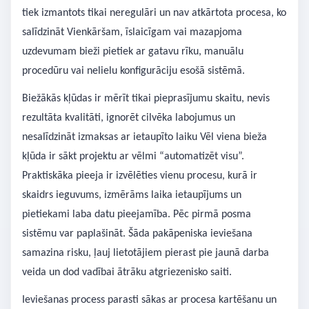
tiek izmantots tikai neregulāri un nav atkārtota procesa, ko
salīdzināt Vienkāršam, īslaicīgam vai mazapjoma
uzdevumam bieži pietiek ar gatavu rīku, manuālu
procedūru vai nelielu konfigurāciju esošā sistēmā.
Biežākās kļūdas ir mērīt tikai pieprasījumu skaitu, nevis
rezultāta kvalitāti, ignorēt cilvēka labojumus un
nesalīdzināt izmaksas ar ietaupīto laiku Vēl viena bieža
kļūda ir sākt projektu ar vēlmi “automatizēt visu”.
Praktiskāka pieeja ir izvēlēties vienu procesu, kurā ir
skaidrs ieguvums, izmērāms laika ietaupījums un
pietiekami laba datu pieejamība. Pēc pirmā posma
sistēmu var paplašināt. Šāda pakāpeniska ieviešana
samazina risku, ļauj lietotājiem pierast pie jaunā darba
veida un dod vadībai ātrāku atgriezenisko saiti.
Ieviešanas process parasti sākas ar procesa kartēšanu un