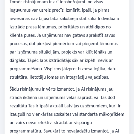
Tomēr risinājumam ir arī ierobežojumi. ne visus
ieguvumus var uzreiz precīzi izmērīt, īpaši, ja pirms
ieviešanas nav bijusi laba sākotnējā statistika Individuāla
izstrāde prasa lēmumus, prioritātes un atbildīgos no
klienta puses. Ja uzņēmums nav gatavs aprakstīt savus
procesus, dot piekļuvi piemēriem vai pieņemt lēmumus
par izņēmuma situācijām, projekts var kļūt lēnāks un
dārgāks. Tāpēc labs izstrādātājs sāk ar izpēti, nevis ar
programmēšanu. Vispirms jāizprot biznesa loģika, datu
struktūra, lietotāju lomas un integrāciju vajadzības.
Šādu risinājumu ir vērts izmantot, ja AI risinājums jau
strādā ikdienā un uzņēmums vēlas saprast, vai tas dod
rezultātu Tas ir īpaši aktuāli Latvijas uzņēmumiem, kuri ir
izauguši no vienkāršas uzskaites vai standarta mākoņrīkiem
un vairs nevar efektīvi strādāt ar vispārīgu
programmatūru. Savukārt to nevajadzētu izmantot, ja AI