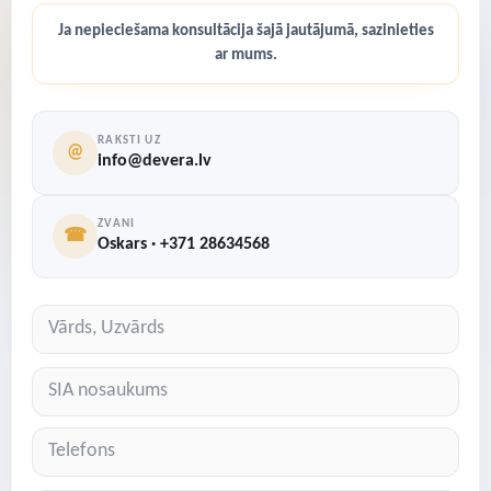
Ja nepieciešama konsultācija šajā jautājumā, sazinieties
ar mums.
RAKSTI UZ
@
info@devera.lv
ZVANI
☎
Oskars · +371 28634568