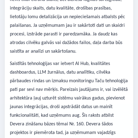
integrāciju skaits, datu kvalitāte, drošības prasības,
lietotāju lomu detalizācija un nepieciešamais atbalsts pēc
palaišanas. Ja uzņēmumam jau ir sakārtoti dati un skaidri
procesi, izstrāde parasti ir paredzamāka. Ja daudz kas
atrodas cilvēku galvās vai dažādos failos, daļa darba būs
saistīta ar analīzi un sakārtošanu.
Saistītās tehnoloģijas var ietvert AI Hub, kvalitātes
dashboardus, LLM žurnālus, datu analītiku, cilvēka
pārbaudes rindas un izmaksu monitoringu Taču tehnoloģija
pati par sevi nav mērķis. Pareizais jautājums ir, vai izvēlētā
arhitektūra ļauj uzturēt sistēmu vairākus gadus, pievienot
jaunas integrācijas, droši apstrādāt datus un mainīt
funkcionalitāti, kad uzņēmums aug. Šis raksts atbilst
Devera zināšanu bāzes tēmai Nr. 160. Devera šādos
projektos ir piemērota tad, ja uzņēmumam vajadzīgs