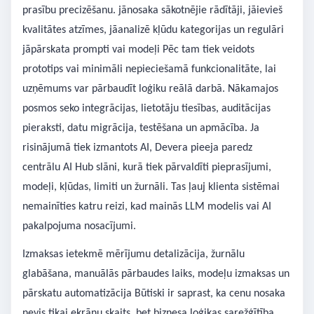
prasību precizēšanu. jānosaka sākotnējie rādītāji, jāievieš
kvalitātes atzīmes, jāanalizē kļūdu kategorijas un regulāri
jāpārskata prompti vai modeļi Pēc tam tiek veidots
prototips vai minimāli nepieciešamā funkcionalitāte, lai
uzņēmums var pārbaudīt loģiku reālā darbā. Nākamajos
posmos seko integrācijas, lietotāju tiesības, auditācijas
pieraksti, datu migrācija, testēšana un apmācība. Ja
risinājumā tiek izmantots AI, Devera pieeja paredz
centrālu AI Hub slāni, kurā tiek pārvaldīti pieprasījumi,
modeļi, kļūdas, limiti un žurnāli. Tas ļauj klienta sistēmai
nemainīties katru reizi, kad mainās LLM modelis vai AI
pakalpojuma nosacījumi.
Izmaksas ietekmē mērījumu detalizācija, žurnālu
glabāšana, manuālās pārbaudes laiks, modeļu izmaksas un
pārskatu automatizācija Būtiski ir saprast, ka cenu nosaka
nevis tikai ekrānu skaits, bet biznesa loģikas sarežģītība,