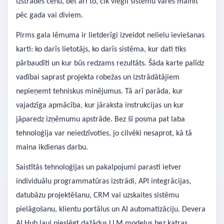
izstrādes cenu, bet arī to, cik viegli sistēmu varēs mainīt
pēc gada vai diviem.
Pirms gala lēmuma ir lietderīgi izveidot nelielu ieviešanas
karti: ko darīs lietotājs, ko darīs sistēma, kur dati tiks
pārbaudīti un kur būs redzams rezultāts. Šāda karte palīdz
vadībai saprast projekta robežas un izstrādātājiem
nepieņemt tehniskus minējumus. Tā arī parāda, kur
vajadzīga apmācība, kur jāraksta instrukcijas un kur
jāparedz izņēmumu apstrāde. Bez šī posma pat laba
tehnoloģija var neiedzīvoties, jo cilvēki nesaprot, kā tā
maina ikdienas darbu.
Saistītās tehnoloģijas un pakalpojumi parasti ietver
individuālu programmatūras izstrādi, API integrācijas,
datubāzu projektēšanu, CRM vai uzskaites sistēmu
pielāgošanu, klientu portālus un AI automatizāciju. Devera
AI Hub ļauj pieslēgt dažādus LLM modeļus bez katras