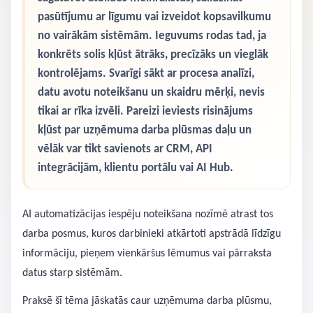
pasūtījumu ar līgumu vai izveidot kopsavilkumu
no vairākām sistēmām. Ieguvums rodas tad, ja
konkrēts solis kļūst ātrāks, precīzāks un vieglāk
kontrolējams. Svarīgi sākt ar procesa analīzi,
datu avotu noteikšanu un skaidru mērķi, nevis
tikai ar rīka izvēli. Pareizi ieviests risinājums
kļūst par uzņēmuma darba plūsmas daļu un
vēlāk var tikt savienots ar CRM, API
integrācijām, klientu portālu vai AI Hub.
AI automatizācijas iespēju noteikšana nozīmē atrast tos
darba posmus, kuros darbinieki atkārtoti apstrādā līdzīgu
informāciju, pieņem vienkāršus lēmumus vai pārraksta
datus starp sistēmām.
Praksē šī tēma jāskatās caur uzņēmuma darba plūsmu,