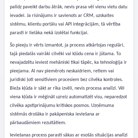
palīdz paveikt darbu ātrāk, nevis prasa vēl vienu vietu datu
ievadei. Ja risinājums ir savienots ar CRM, uzskaites
sistēmu, klientu portālu vai API integrācijām, tā vērtība
parasti ir lielāka nekā izolētai funkcijai.
Šo pieeju ir vērts izmantot, ja process atkārtojas regulāri,
tajā piedalās vairāki cilvēki vai kļūdu cena ir jūtama. To
nevajadzētu ieviest mehāniski tikai tāpēc, ka tehnoloģija ir
pieejama. AI nav piemērots neskaidriem, retiem vai
juridiski ļoti sensitīviem procesiem bez cilvēka kontroles.
Bieža kļūda ir sākt ar rīka izvēli, nevis procesa analīzi. Vēl
viena kļūda ir mēģināt uzreiz automatizēt visu, neparedzot
cilvēka apstiprinājumu kritiskos posmos. Uzņēmuma
sistēmās drošāka ir pakāpeniska ieviešana ar
pārbaudāmiem rezultātiem.
Ieviešanas process parasti sākas ar esošās situācijas analīzi