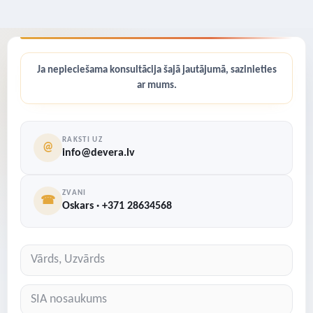
Ja nepieciešama konsultācija šajā jautājumā, sazinieties
ar mums.
RAKSTI UZ
@
info@devera.lv
ZVANI
☎
Oskars · +371 28634568