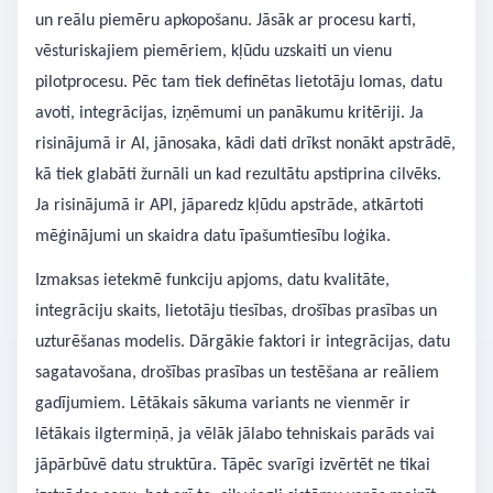
un reālu piemēru apkopošanu. Jāsāk ar procesu karti,
vēsturiskajiem piemēriem, kļūdu uzskaiti un vienu
pilotprocesu. Pēc tam tiek definētas lietotāju lomas, datu
avoti, integrācijas, izņēmumi un panākumu kritēriji. Ja
risinājumā ir AI, jānosaka, kādi dati drīkst nonākt apstrādē,
kā tiek glabāti žurnāli un kad rezultātu apstiprina cilvēks.
Ja risinājumā ir API, jāparedz kļūdu apstrāde, atkārtoti
mēģinājumi un skaidra datu īpašumtiesību loģika.
Izmaksas ietekmē funkciju apjoms, datu kvalitāte,
integrāciju skaits, lietotāju tiesības, drošības prasības un
uzturēšanas modelis. Dārgākie faktori ir integrācijas, datu
sagatavošana, drošības prasības un testēšana ar reāliem
gadījumiem. Lētākais sākuma variants ne vienmēr ir
lētākais ilgtermiņā, ja vēlāk jālabo tehniskais parāds vai
jāpārbūvē datu struktūra. Tāpēc svarīgi izvērtēt ne tikai