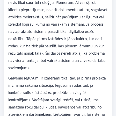
nevis tikai caur tehnoloģiju. Piemēram, AI var šķirot
klientu pieprasījumus, nolasīt dokumentu saturu, sagatavot
atbildes melnrakstus, salīdzināt pasūtījumu ar līgumu vai
izveidot kopsavilkumu no vairākām sistēmām. Ja process
nav aprakstīts, sistēma parasti tikai digitalizē esošo
nekārtību. Tāpēc pirms izstrādes ir jānoskaidro, kur dati
rodas, kur tie tiek pārbaudīti, kas pieņem lēmumu un kur
rezultāts nonāk tālāk. Šis darbs nereti atklāj, ka problēma
nav viena funkcija, bet vairāku sistēmu un cilvēku darbību
savienojums.
Galvenie ieguvumi ir izmērāmi tikai tad, ja pirms projekta
ir zināma sākuma situācija. Ieguvums rodas tad, ja
konkrēts solis kļūst ātrāks, precīzāks un vieglāk
kontrolējams. Vadītājam svarīgi redzēt, vai risinājums
samazina roku darbu, kļūdas, kavēšanos vai atkarību no
atsevišķiem darbiniekiem. Lietotājiem svarīgi, lai sistēma