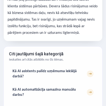
klienta sistēmas pārbūves. Devera šādus risinājumus veido
kā biznesa sistēmas daļu, nevis kā atsevišķu tehnisku
papildinājumu. Tas ir svarīgi, jo uzņēmumam vajag nevis
izolētu funkciju, bet risinājumu, kas strādā kopā ar
pārējiem procesiem un ir uzturams ilgtermiņā.
Citi jautājumi šajā kategorijā
Ieskaties arī citās atbildēs no šīs tēmas.
Kā AI asistents palīdz uzņēmuma iekšējā
→
darbā?
Kā AI automatizācija samazina manuālu
→
darbu?