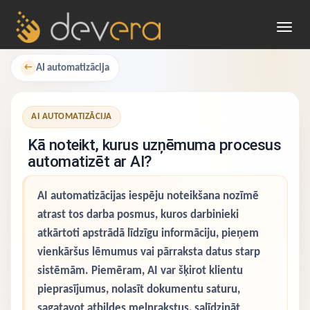
Toggl
navig
AI automatizācija
←
AI AUTOMATIZĀCIJA
Kā noteikt, kurus uzņēmuma procesus
automatizēt ar AI?
AI automatizācijas iespēju noteikšana nozīmē
atrast tos darba posmus, kuros darbinieki
atkārtoti apstrādā līdzīgu informāciju, pieņem
vienkāršus lēmumus vai pārraksta datus starp
sistēmām. Piemēram, AI var šķirot klientu
pieprasījumus, nolasīt dokumentu saturu,
sagatavot atbildes melnrakstus, salīdzināt