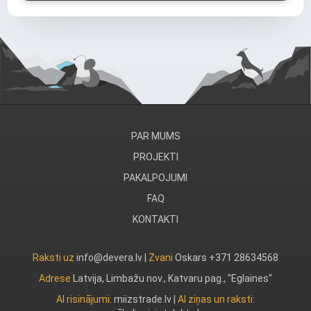
PAR MUMS
PROJEKTI
PAKALPOJUMI
FAQ
KONTAKTI
Raksti uz
info@devera.lv |
Zvani
Oskars +371 28634568
Adrese
Latvija, Limbažu nov., Katvaru pag., "Eglaines"
AI risinājumi:
miizstrade.lv
|
AI ziņas un raksti: