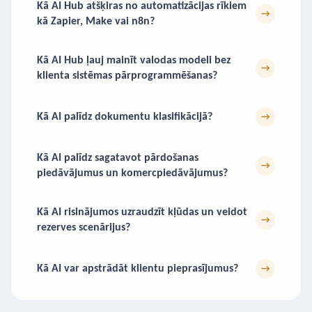
Kā AI Hub atšķiras no automatizācijas rīkiem
→
kā Zapier, Make vai n8n?
Kā AI Hub ļauj mainīt valodas modeli bez
→
klienta sistēmas pārprogrammēšanas?
Kā AI palīdz dokumentu klasifikācijā?
→
Kā AI palīdz sagatavot pārdošanas
→
piedāvājumus un komercpiedāvājumus?
Kā AI risinājumos uzraudzīt kļūdas un veidot
→
rezerves scenārijus?
Kā AI var apstrādāt klientu pieprasījumus?
→