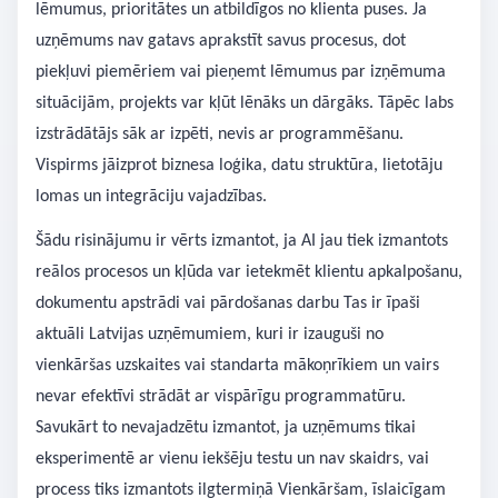
lēmumus, prioritātes un atbildīgos no klienta puses. Ja
uzņēmums nav gatavs aprakstīt savus procesus, dot
piekļuvi piemēriem vai pieņemt lēmumus par izņēmuma
situācijām, projekts var kļūt lēnāks un dārgāks. Tāpēc labs
izstrādātājs sāk ar izpēti, nevis ar programmēšanu.
Vispirms jāizprot biznesa loģika, datu struktūra, lietotāju
lomas un integrāciju vajadzības.
Šādu risinājumu ir vērts izmantot, ja AI jau tiek izmantots
reālos procesos un kļūda var ietekmēt klientu apkalpošanu,
dokumentu apstrādi vai pārdošanas darbu Tas ir īpaši
aktuāli Latvijas uzņēmumiem, kuri ir izauguši no
vienkāršas uzskaites vai standarta mākoņrīkiem un vairs
nevar efektīvi strādāt ar vispārīgu programmatūru.
Savukārt to nevajadzētu izmantot, ja uzņēmums tikai
eksperimentē ar vienu iekšēju testu un nav skaidrs, vai
process tiks izmantots ilgtermiņā Vienkāršam, īslaicīgam