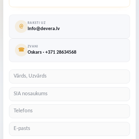
RAKSTI UZ
@
info@devera.lv
ZVANI
☎
Oskars · +371 28634568