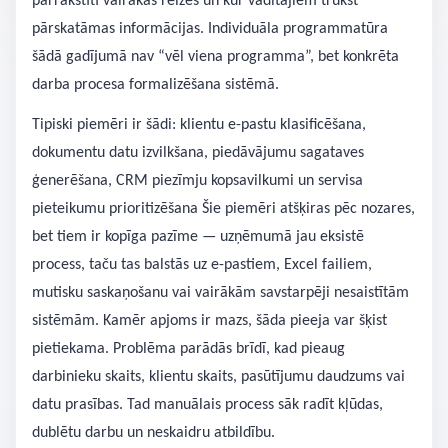
pārrakstīti vairākas reizes un kur vadītājiem trūkst
pārskatāmas informācijas. Individuāla programmatūra
šādā gadījumā nav “vēl viena programma”, bet konkrēta
darba procesa formalizēšana sistēmā.
Tipiski piemēri ir šādi: klientu e-pastu klasificēšana,
dokumentu datu izvilkšana, piedāvājumu sagataves
ģenerēšana, CRM piezīmju kopsavilkumi un servisa
pieteikumu prioritizēšana Šie piemēri atšķiras pēc nozares,
bet tiem ir kopīga pazīme — uzņēmumā jau eksistē
process, taču tas balstās uz e-pastiem, Excel failiem,
mutisku saskaņošanu vai vairākām savstarpēji nesaistītām
sistēmām. Kamēr apjoms ir mazs, šāda pieeja var šķist
pietiekama. Problēma parādās brīdī, kad pieaug
darbinieku skaits, klientu skaits, pasūtījumu daudzums vai
datu prasības. Tad manuālais process sāk radīt kļūdas,
dublētu darbu un neskaidru atbildību.