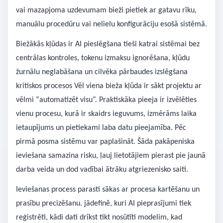
vai mazapjoma uzdevumam bieži pietiek ar gatavu rīku,
manuālu procedūru vai nelielu konfigurāciju esošā sistēmā.
Biežākās kļūdas ir AI pieslēgšana tieši katrai sistēmai bez
centrālas kontroles, tokenu izmaksu ignorēšana, kļūdu
žurnālu neglabāšana un cilvēka pārbaudes izslēgšana
kritiskos procesos Vēl viena bieža kļūda ir sākt projektu ar
vēlmi “automatizēt visu”. Praktiskāka pieeja ir izvēlēties
vienu procesu, kurā ir skaidrs ieguvums, izmērāms laika
ietaupījums un pietiekami laba datu pieejamība. Pēc
pirmā posma sistēmu var paplašināt. Šāda pakāpeniska
ieviešana samazina risku, ļauj lietotājiem pierast pie jaunā
darba veida un dod vadībai ātrāku atgriezenisko saiti.
Ieviešanas process parasti sākas ar procesa kartēšanu un
prasību precizēšanu. jādefinē, kuri AI pieprasījumi tiek
reģistrēti, kādi dati drīkst tikt nosūtīti modelim, kad