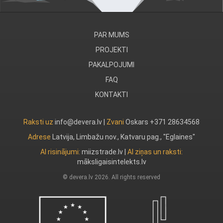
PAR MUMS
PROJEKTI
PAKALPOJUMI
FAQ
KONTAKTI
Raksti uz
info@devera.lv |
Zvani
Oskars +371 28634568
Adrese
Latvija, Limbažu nov., Katvaru pag., "Eglaines"
AI risinājumi:
miizstrade.lv
|
AI ziņas un raksti:
māksligaisintelekts.lv
© devera.lv 2026. All rights reserved