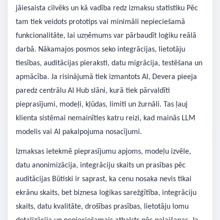
jāiesaista cilvēks un kā vadība redz izmaksu statistiku Pēc
tam tiek veidots prototips vai minimāli nepieciešamā
funkcionalitāte, lai uzņēmums var pārbaudīt loģiku reālā
darbā. Nākamajos posmos seko integrācijas, lietotāju
tiesības, auditācijas pieraksti, datu migrācija, testēšana un
apmācība. Ja risinājumā tiek izmantots AI, Devera pieeja
paredz centrālu AI Hub slāni, kurā tiek pārvaldīti
pieprasījumi, modeļi, kļūdas, limiti un žurnāli. Tas ļauj
klienta sistēmai nemainīties katru reizi, kad mainās LLM
modelis vai AI pakalpojuma nosacījumi.
Izmaksas ietekmē pieprasījumu apjoms, modeļu izvēle,
datu anonimizācija, integrāciju skaits un prasības pēc
auditācijas Būtiski ir saprast, ka cenu nosaka nevis tikai
ekrānu skaits, bet biznesa loģikas sarežģītība, integrāciju
skaits, datu kvalitāte, drošības prasības, lietotāju lomu