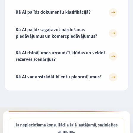
Kā AI palīdz dokumentu klasifikācijā?
→
Kā AI palīdz sagatavot pārdošanas
→
piedāvājumus un komercpiedāvājumus?
Kā AI risinājumos uzraudzīt kļūdas un veidot
→
rezerves scenārijus?
Kā AI var apstrādāt klientu pieprasījumus?
→
Ja nepieciešama konsultācija šajā jautājumā, sazinieties
ar mums.