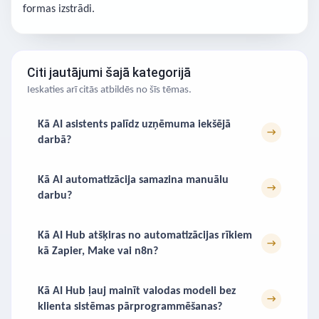
formas izstrādi.
Citi jautājumi šajā kategorijā
Ieskaties arī citās atbildēs no šīs tēmas.
Kā AI asistents palīdz uzņēmuma iekšējā
→
darbā?
Kā AI automatizācija samazina manuālu
→
darbu?
Kā AI Hub atšķiras no automatizācijas rīkiem
→
kā Zapier, Make vai n8n?
Kā AI Hub ļauj mainīt valodas modeli bez
→
klienta sistēmas pārprogrammēšanas?