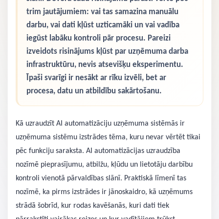
trim jautājumiem: vai tas samazina manuālu
darbu, vai dati kļūst uzticamāki un vai vadība
iegūst labāku kontroli pār procesu. Pareizi
izveidots risinājums kļūst par uzņēmuma darba
infrastruktūru, nevis atsevišķu eksperimentu.
Īpaši svarīgi ir nesākt ar rīku izvēli, bet ar
procesa, datu un atbildību sakārtošanu.
Kā uzraudzīt AI automatizāciju uzņēmuma sistēmās ir
uzņēmuma sistēmu izstrādes tēma, kuru nevar vērtēt tikai
pēc funkciju saraksta. AI automatizācijas uzraudzība
nozīmē pieprasījumu, atbilžu, kļūdu un lietotāju darbību
kontroli vienotā pārvaldības slānī. Praktiskā līmenī tas
nozīmē, ka pirms izstrādes ir jānoskaidro, kā uzņēmums
strādā šobrīd, kur rodas kavēšanās, kuri dati tiek