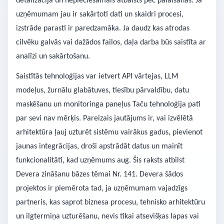
detalizācija un nepieciešamais atbalsts pēc palaišanas. Ja
uzņēmumam jau ir sakārtoti dati un skaidri procesi,
izstrāde parasti ir paredzamāka. Ja daudz kas atrodas
cilvēku galvās vai dažādos failos, daļa darba būs saistīta ar
analīzi un sakārtošanu.
Saistītās tehnoloģijas var ietvert API vārtejas, LLM
modeļus, žurnālu glabātuves, tiesību pārvaldību, datu
maskēšanu un monitoringa paneļus Taču tehnoloģija pati
par sevi nav mērķis. Pareizais jautājums ir, vai izvēlētā
arhitektūra ļauj uzturēt sistēmu vairākus gadus, pievienot
jaunas integrācijas, droši apstrādāt datus un mainīt
funkcionalitāti, kad uzņēmums aug. Šis raksts atbilst
Devera zināšanu bāzes tēmai Nr. 141. Devera šādos
projektos ir piemērota tad, ja uzņēmumam vajadzīgs
partneris, kas saprot biznesa procesu, tehnisko arhitektūru
un ilgtermiņa uzturēšanu, nevis tikai atsevišķas lapas vai