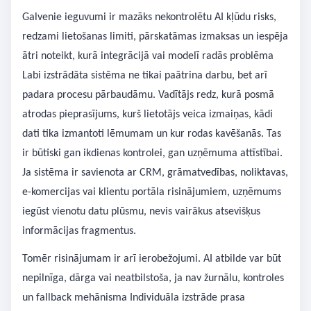
Galvenie ieguvumi ir mazāks nekontrolētu AI kļūdu risks,
redzami lietošanas limiti, pārskatāmas izmaksas un iespēja
ātri noteikt, kurā integrācijā vai modelī radās problēma
Labi izstrādāta sistēma ne tikai paātrina darbu, bet arī
padara procesu pārbaudāmu. Vadītājs redz, kurā posmā
atrodas pieprasījums, kurš lietotājs veica izmaiņas, kādi
dati tika izmantoti lēmumam un kur rodas kavēšanās. Tas
ir būtiski gan ikdienas kontrolei, gan uzņēmuma attīstībai.
Ja sistēma ir savienota ar CRM, grāmatvedības, noliktavas,
e-komercijas vai klientu portāla risinājumiem, uzņēmums
iegūst vienotu datu plūsmu, nevis vairākus atsevišķus
informācijas fragmentus.
Tomēr risinājumam ir arī ierobežojumi. AI atbilde var būt
nepilnīga, dārga vai neatbilstoša, ja nav žurnālu, kontroles
un fallback mehānisma Individuāla izstrāde prasa