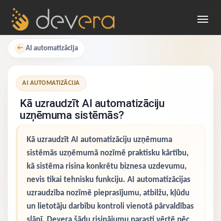
Toggl
navig
AI automatizācija
←
AI AUTOMATIZĀCIJA
Kā uzraudzīt AI automatizāciju
uzņēmuma sistēmās?
Kā uzraudzīt AI automatizāciju uzņēmuma
sistēmās uzņēmumā nozīmē praktisku kārtību,
kā sistēma risina konkrētu biznesa uzdevumu,
nevis tikai tehnisku funkciju. AI automatizācijas
uzraudzība nozīmē pieprasījumu, atbilžu, kļūdu
un lietotāju darbību kontroli vienotā pārvaldības
slānī. Devera šādu risinājumu parasti vērtē pēc