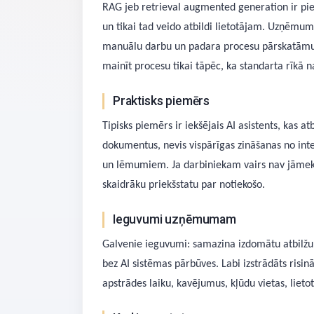
RAG jeb retrieval augmented generation ir pi
un tikai tad veido atbildi lietotājam. Uzņēmu
manuālu darbu un padara procesu pārskatāmu.
mainīt procesu tikai tāpēc, ka standarta rīkā n
Praktisks piemērs
Tipisks piemērs ir iekšējais AI asistents, ka
dokumentus, nevis vispārīgas zināšanas no int
un lēmumiem. Ja darbiniekam vairs nav jāmeklē
skaidrāku priekšstatu par notiekošo.
Ieguvumi uzņēmumam
Galvenie ieguvumi: samazina izdomātu atbilžu 
bez AI sistēmas pārbūves. Labi izstrādāts ris
apstrādes laiku, kavējumus, kļūdu vietas, lieto