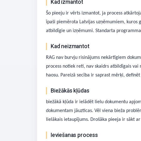
Kad izmantot
Šo pieeju ir vērts izmantot, ja process atkārtoja
īpaši piemērota Latvijas uzņēmumiem, kuros gad
atbildīgie un izņēmumi. Standarta programmas 
Kad neizmantot
RAG nav burvju risinājums nekārtīgiem dokumenti
process notiek reti, nav skaidrs atbildīgais va
haosu. Pareizā secība ir saprast mērķi, definēt
Biežākās kļūdas
biežākā kļūda ir ielādēt lielu dokumentu apjom
dokumentam jāuzticas. Vēl viena bieža problēm
lielākais ietaupījums. Drošāka pieeja ir sākt a
Ieviešanas process