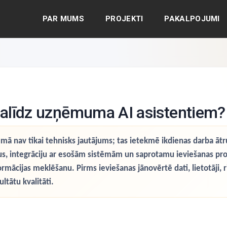
PAR MUMS
PROJEKTI
PAKALPOJUMI
palīdz uzņēmuma AI asistentiem?
av tikai tehnisks jautājums; tas ietekmē ikdienas darba ātrum
s, integrāciju ar esošām sistēmām un saprotamu ieviešanas proces
mācijas meklēšanu. Pirms ieviešanas jānovērtē dati, lietotāji, r
ltātu kvalitāti.