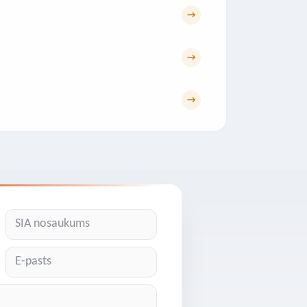
→
→
→