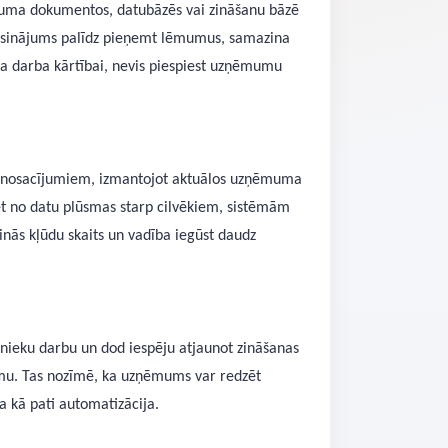
muma dokumentos, datubāzēs vai zināšanu bāzē
 risinājums palīdz pieņemt lēmumus, samazina
 darba kārtībai, nevis piespiest uzņēmumu
des nosacījumiem, izmantojot aktuālos uzņēmuma
bet no datu plūsmas starp cilvēkiem, sistēmām
nās kļūdu skaits un vadība iegūst daudz
inieku darbu un dod iespēju atjaunot zināšanas
rāmu. Tas nozīmē, ka uzņēmums var redzēt
ga kā pati automatizācija.