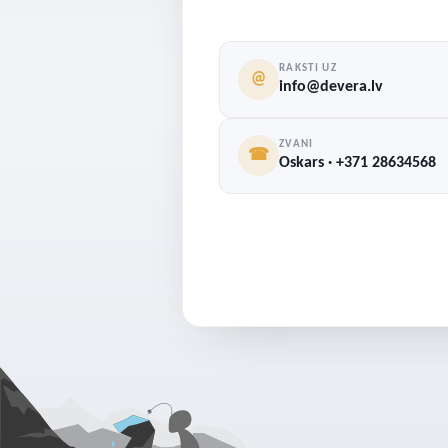
RAKSTI UZ
@
info@devera.lv
ZVANI
☎
Oskars · +371 28634568