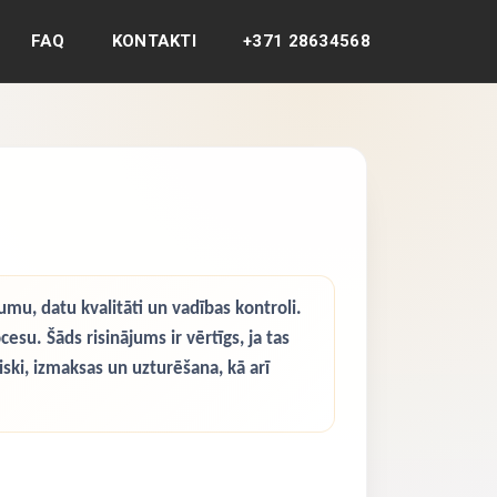
FAQ
KONTAKTI
+371 28634568
u, datu kvalitāti un vadības kontroli.
u. Šāds risinājums ir vērtīgs, ja tas
iski, izmaksas un uzturēšana, kā arī