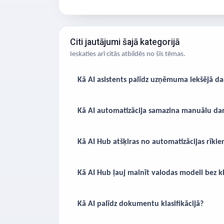
Citi jautājumi šajā kategorijā
Ieskaties arī citās atbildēs no šīs tēmas.
Kā AI asistents palīdz uzņēmuma iekšējā d
Kā AI automatizācija samazina manuālu da
Kā AI Hub atšķiras no automatizācijas rīki
Kā AI Hub ļauj mainīt valodas modeli bez 
Kā AI palīdz dokumentu klasifikācijā?