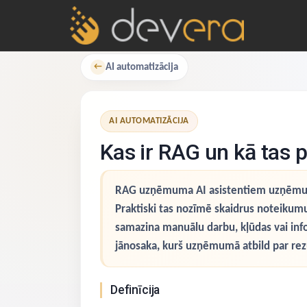
AI automatizācija
←
AI AUTOMATIZĀCIJA
Kas ir RAG un kā tas 
RAG uzņēmuma AI asistentiem uzņēmumā n
Praktiski tas nozīmē skaidrus noteikumu
samazina manuālu darbu, kļūdas vai infor
jānosaka, kurš uzņēmumā atbild par rezu
Definīcija