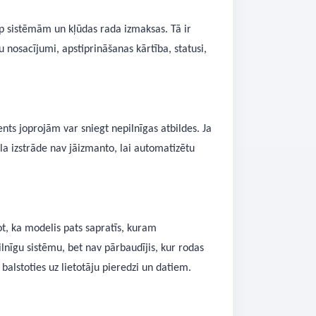
starp sistēmām un kļūdas rada izmaksas. Tā ir
nosacījumi, apstiprināšanas kārtība, statusi,
ents joprojām var sniegt nepilnīgas atbildes. Ja
āla izstrāde nav jāizmanto, lai automatizētu
ot, ka modelis pats sapratīs, kuram
nīgu sistēmu, bet nav pārbaudījis, kur rodas
balstoties uz lietotāju pieredzi un datiem.