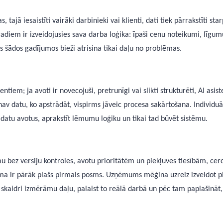
s, tajā iesaistīti vairāki darbinieki vai klienti, dati tiek pārrakstīti 
iem ir izveidojusies sava darba loģika: īpaši cenu noteikumi, līgumu 
šādos gadījumos bieži atrisina tikai daļu no problēmas.
em; ja avoti ir novecojuši, pretrunīgi vai slikti strukturēti, AI asist
i nav datu, ko apstrādāt, vispirms jāveic procesa sakārtošana. Individu
 datu avotus, aprakstīt lēmumu loģiku un tikai tad būvēt sistēmu.
u bez versiju kontroles, avotu prioritātēm un piekļuves tiesībām, cer
a ir pārāk plašs pirmais posms. Uzņēmums mēģina uzreiz izveidot pil
r skaidri izmērāmu daļu, palaist to reālā darbā un pēc tam paplašināt, 