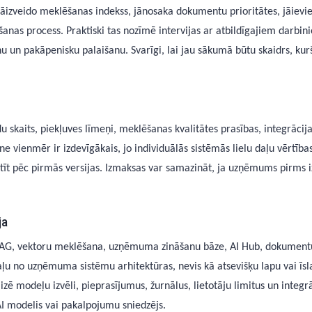
 jāizveido meklēšanas indekss, jānosaka dokumentu prioritātes, jāievieš
nas process. Praktiski tas nozīmē intervijas ar atbildīgajiem darbini
u un pakāpenisku palaišanu. Svarīgi, lai jau sākumā būtu skaidrs, k
skaits, piekļuves līmeņi, meklēšanas kvalitātes prasības, integrāci
 vienmēr ir izdevīgākais, jo individuālās sistēmās lielu daļu vērtības
stīt pēc pirmās versijas. Izmaksas var samazināt, ja uzņēmums pirms
ja
 RAG, vektoru meklēšana, uzņēmuma zināšanu bāze, AI Hub, dokumentu
ļu no uzņēmuma sistēmu arhitektūras, nevis kā atsevišķu lapu vai īsla
zē modeļu izvēli, pieprasījumus, žurnālus, lietotāju limitus un integrā
AI modelis vai pakalpojumu sniedzējs.