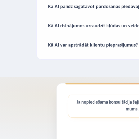
Kā AI palīdz sagatavot pārdošanas piedā
Kā AI risinājumos uzraudzīt kļūdas un veido
Kā AI var apstrādāt klientu pieprasījumus?
Ja nepieciešama konsultācija šajā
mums.