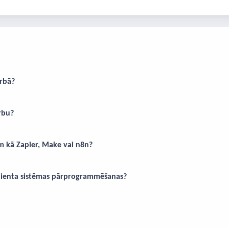
arbā?
rbu?
em kā Zapier, Make vai n8n?
klienta sistēmas pārprogrammēšanas?