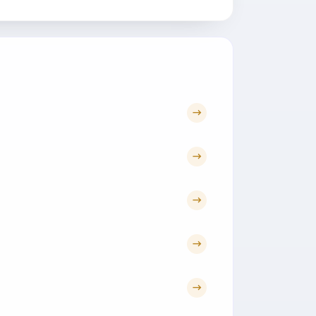
→
→
→
→
→