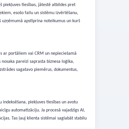
 piekļuves tiesības, jātestē atbildes pret
ekiem, esošo failu un sistēmu izvērtēšanu,
urš uzņēmumā apstiprina noteikumus un kurš
jas ar portāliem vai CRM un nepieciešamā
 nosaka pareizi saprasta biznesa loģika,
 izstrādes sagatavo piemērus, dokumentus,
 indeksēšana, piekļuves tiesības un avotu
icīgu automatizāciju. Ja procesā vajadzīgs AI,
cijas. Tas ļauj klienta sistēmai saglabāt stabilu