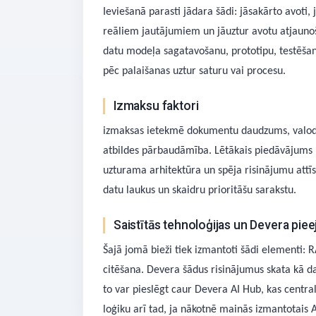
Ieviešanā parasti jādara šādi: jāsakārto avoti,
reāliem jautājumiem un jāuztur avotu atjaunoša
datu modeļa sagatavošanu, prototipu, testēšan
pēc palaišanas uztur saturu vai procesu.
Izmaksu faktori
izmaksas ietekmē dokumentu daudzums, valodu 
atbildes pārbaudāmība. Lētākais piedāvājums ne
uzturama arhitektūra un spēja risinājumu attī
datu laukus un skaidru prioritāšu sarakstu.
Saistītās tehnoloģijas un Devera piee
Šajā jomā bieži tiek izmantoti šādi elementi:
citēšana. Devera šādus risinājumus skata kā da
to var pieslēgt caur Devera AI Hub, kas centrali
loģiku arī tad, ja nākotnē mainās izmantotais 