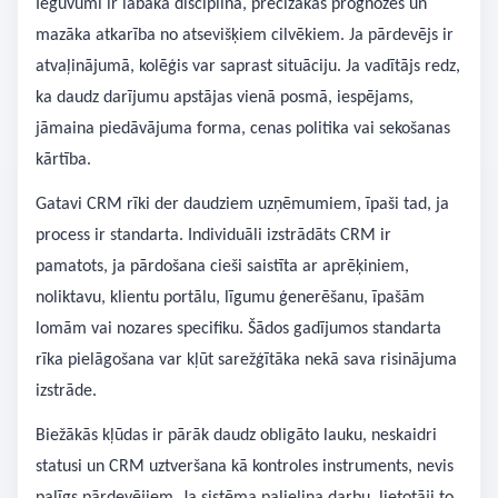
Ieguvumi ir labāka disciplīna, precīzākas prognozes un
mazāka atkarība no atsevišķiem cilvēkiem. Ja pārdevējs ir
atvaļinājumā, kolēģis var saprast situāciju. Ja vadītājs redz,
ka daudz darījumu apstājas vienā posmā, iespējams,
jāmaina piedāvājuma forma, cenas politika vai sekošanas
kārtība.
Gatavi CRM rīki der daudziem uzņēmumiem, īpaši tad, ja
process ir standarta. Individuāli izstrādāts CRM ir
pamatots, ja pārdošana cieši saistīta ar aprēķiniem,
noliktavu, klientu portālu, līgumu ģenerēšanu, īpašām
lomām vai nozares specifiku. Šādos gadījumos standarta
rīka pielāgošana var kļūt sarežģītāka nekā sava risinājuma
izstrāde.
Biežākās kļūdas ir pārāk daudz obligāto lauku, neskaidri
statusi un CRM uztveršana kā kontroles instruments, nevis