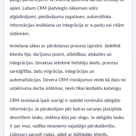
palīgs pārdevējiem. Ja sistēma palielina darbu, lietotāji to
apies. Labam CRM jāatvieglo nākamais solis:
atgādinājumi, piedāvājuma sagataves, automātiska
informācijas ievilkšana un integrācija ar e-pastu vai citām
sistēmām.
Ieviešana sākas ar pārdošanas procesa izpratni. Jādefinē
klientu tipi, darījumu posmi, atbildības, atskaites un
integrācijas. Izmaksas ietekmē lietotāju skaits, procesu
sarežģītība, datu migrācija, integrācijas un
automatizācijas. Devera CRM risinājumus veido kā daļu no
uzņēmuma darba sistēmas, nevis tikai kontaktu katalogu.
CRM ieviešanā īpaši svarīgi ir noteikt minimālo obligāto
informāciju. Ja pārdevējam pēc katras sarunas jāaizpilda
desmitiem lauku, sistēma kļūs par slogu. Ja obligāto lauku
ir par maz, vadība nesaņems vajadzīgo pārskatāmību.
Līdzsvars parasti rodas, sākot ar būtiskāko: klients,