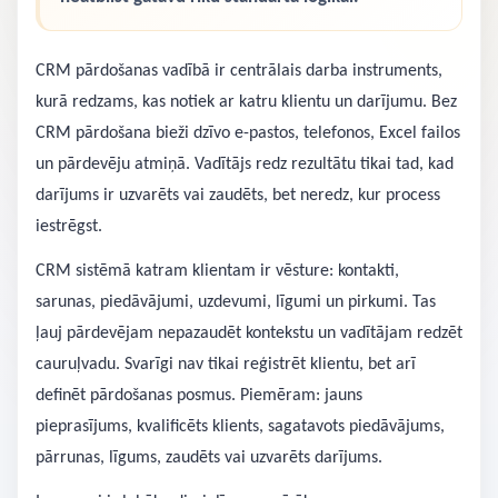
CRM pārdošanas vadībā ir centrālais darba instruments,
kurā redzams, kas notiek ar katru klientu un darījumu. Bez
CRM pārdošana bieži dzīvo e-pastos, telefonos, Excel failos
un pārdevēju atmiņā. Vadītājs redz rezultātu tikai tad, kad
darījums ir uzvarēts vai zaudēts, bet neredz, kur process
iestrēgst.
CRM sistēmā katram klientam ir vēsture: kontakti,
sarunas, piedāvājumi, uzdevumi, līgumi un pirkumi. Tas
ļauj pārdevējam nepazaudēt kontekstu un vadītājam redzēt
cauruļvadu. Svarīgi nav tikai reģistrēt klientu, bet arī
definēt pārdošanas posmus. Piemēram: jauns
pieprasījums, kvalificēts klients, sagatavots piedāvājums,
pārrunas, līgums, zaudēts vai uzvarēts darījums.