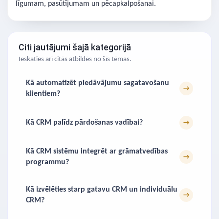
līgumam, pasūtījumam un pēcapkalpošanai.
Citi jautājumi šajā kategorijā
Ieskaties arī citās atbildēs no šīs tēmas.
Kā automatizēt piedāvājumu sagatavošanu
→
klientiem?
Kā CRM palīdz pārdošanas vadībai?
→
Kā CRM sistēmu integrēt ar grāmatvedības
→
programmu?
Kā izvēlēties starp gatavu CRM un individuālu
→
CRM?