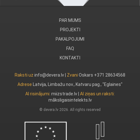
PAR MUMS
PROJEKTI
PAKALPOJUMI
FAQ
KONTAKTI
Raksti uz
info@devera.lv |
Zvani
Oskars +371 28634568
Adrese
Latvija, Limbažu nov., Katvaru pag., "Eglaines"
AI risinājumi:
miizstrade.lv
|
AI ziņas un raksti:
māksligaisintelekts.lv
© devera.lv 2026. All rights reserved