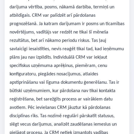
darījuma vērtība, posms, nākamā darbība, termiņš un
atbildīgais. CRM var palīdzēt arī pārdošanas
prognozēšanā. Ja katram darījumam ir posms un ticamības
novērtējums, vadītājs var redzēt ne tikai šī mēneša
rezultātus, bet arī nākamo periodu riskus. Tas ļauj
savlaicīgi iesaistīties, nevis reaģēt tikai tad, kad ieņēmumu
plāns jau nav izpildīts. Individuālā CRM var iekļaut
specifiskus uzņēmuma aprēķinus, piemēram, cenu
konfiguratoru, piegādes nosacījumus, atlaides
apstiprināšanu vai līguma dokumentu ģenerēšanu. Tas ir
būtiski uzņēmumiem, kur pārdošana nav tikai kontakta
reģistrēšana, bet sarežģīts process ar vairākiem datu
avotiem. Pēc ieviešanas CRM jāuztur kā pārdošanas
disciplīnas rīks. Tas nozīmē regulāri pārskatīt statusus,
slēgt vecus darījumus, analizēt zaudēšanas iemeslus un
pielāgot procesu. Ja CRM netiek izmantots vadības