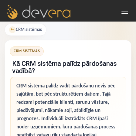
Toggl
navig
CRM sistēmas
←
CRM SISTĒMAS
Kā CRM sistēma palīdz pārdošanas
vadībā?
CRM sistēma palīdz vadīt pārdošanu nevis pēc
sajūtām, bet pēc strukturētiem datiem. Tajā
redzami potenciālie klienti, sarunu vēsture,
piedāvājumi, nākamie soļi, atbildīgie un
prognozes. Individuāli izstrādāts CRM īpaši
noder uzņēmumiem, kuru pārdošanas process
neatbilst gatavu rīku standarta loģikai.