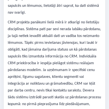
sapulcēs un lēmumos, lietotāji ātri saprot, ka dati sistēmā
nav svarīgi.
CRM projekta panākumi lielā mērā ir atkarīgi no lietotāju
disciplīnas. Sistēma pati par sevi nerada labāku pārdošanu,
ja tajā netiek ievadīti aktuāli dati un vadība tos neizmanto
lēmumos. Tāpēc pirms ieviešanas jāvienojas, kuri lauki ir
obligāti, kad jāmaina darījuma statuss un kā pārdošanas
sapulcēs tiks izmantota informācija no CRM. Individuāla
CRM priekšrocība ir iespēja pielāgot sistēmu reālajam
pārdošanas modelim. Ja uzņēmumam ir specifiski cenu
aprēķini, līgumu sagataves, klientu segmenti vai
integrācija ar noliktavu un grāmatvedību, CRM var kļūt
par darba centru, nevis tikai kontaktu sarakstu. Devera
šādu sistēmu izstrādē parasti skatās uz pārdošanas procesu
kopumā: no pirmā pieprasījuma līdz piedāvājumam,