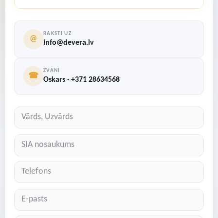
RAKSTI UZ
@
info@devera.lv
ZVANI
☎
Oskars · +371 28634568