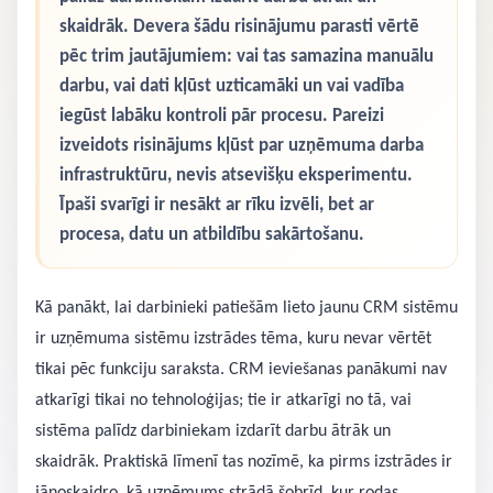
skaidrāk. Devera šādu risinājumu parasti vērtē
pēc trim jautājumiem: vai tas samazina manuālu
darbu, vai dati kļūst uzticamāki un vai vadība
iegūst labāku kontroli pār procesu. Pareizi
izveidots risinājums kļūst par uzņēmuma darba
infrastruktūru, nevis atsevišķu eksperimentu.
Īpaši svarīgi ir nesākt ar rīku izvēli, bet ar
procesa, datu un atbildību sakārtošanu.
Kā panākt, lai darbinieki patiešām lieto jaunu CRM sistēmu
ir uzņēmuma sistēmu izstrādes tēma, kuru nevar vērtēt
tikai pēc funkciju saraksta. CRM ieviešanas panākumi nav
atkarīgi tikai no tehnoloģijas; tie ir atkarīgi no tā, vai
sistēma palīdz darbiniekam izdarīt darbu ātrāk un
skaidrāk. Praktiskā līmenī tas nozīmē, ka pirms izstrādes ir