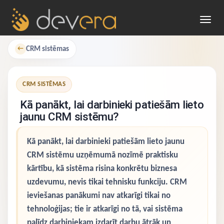
Toggl
navig
CRM sistēmas
←
CRM SISTĒMAS
Kā panākt, lai darbinieki patiešām lieto
jaunu CRM sistēmu?
Kā panākt, lai darbinieki patiešām lieto jaunu
CRM sistēmu uzņēmumā nozīmē praktisku
kārtību, kā sistēma risina konkrētu biznesa
uzdevumu, nevis tikai tehnisku funkciju. CRM
ieviešanas panākumi nav atkarīgi tikai no
tehnoloģijas; tie ir atkarīgi no tā, vai sistēma
palīdz darbiniekam izdarīt darbu ātrāk un