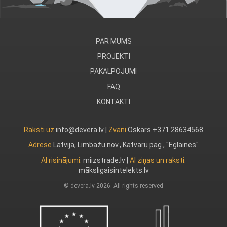
PAR MUMS
PROJEKTI
PAKALPOJUMI
FAQ
KONTAKTI
Raksti uz
info@devera.lv |
Zvani
Oskars +371 28634568
Adrese
Latvija, Limbažu nov., Katvaru pag., "Eglaines"
AI risinājumi:
miizstrade.lv
|
AI ziņas un raksti:
māksligaisintelekts.lv
© devera.lv 2026. All rights reserved