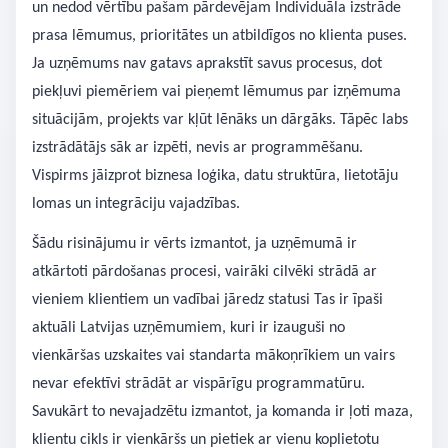
un nedod vērtību pašam pārdevējam Individuāla izstrāde
prasa lēmumus, prioritātes un atbildīgos no klienta puses.
Ja uzņēmums nav gatavs aprakstīt savus procesus, dot
piekļuvi piemēriem vai pieņemt lēmumus par izņēmuma
situācijām, projekts var kļūt lēnāks un dārgāks. Tāpēc labs
izstrādātājs sāk ar izpēti, nevis ar programmēšanu.
Vispirms jāizprot biznesa loģika, datu struktūra, lietotāju
lomas un integrāciju vajadzības.
Šādu risinājumu ir vērts izmantot, ja uzņēmumā ir
atkārtoti pārdošanas procesi, vairāki cilvēki strādā ar
vieniem klientiem un vadībai jāredz statusi Tas ir īpaši
aktuāli Latvijas uzņēmumiem, kuri ir izauguši no
vienkāršas uzskaites vai standarta mākoņrīkiem un vairs
nevar efektīvi strādāt ar vispārīgu programmatūru.
Savukārt to nevajadzētu izmantot, ja komanda ir ļoti maza,
klientu cikls ir vienkāršs un pietiek ar vienu koplietotu