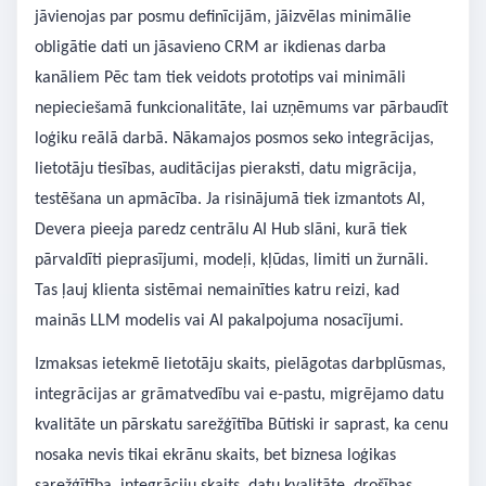
jāvienojas par posmu definīcijām, jāizvēlas minimālie
obligātie dati un jāsavieno CRM ar ikdienas darba
kanāliem Pēc tam tiek veidots prototips vai minimāli
nepieciešamā funkcionalitāte, lai uzņēmums var pārbaudīt
loģiku reālā darbā. Nākamajos posmos seko integrācijas,
lietotāju tiesības, auditācijas pieraksti, datu migrācija,
testēšana un apmācība. Ja risinājumā tiek izmantots AI,
Devera pieeja paredz centrālu AI Hub slāni, kurā tiek
pārvaldīti pieprasījumi, modeļi, kļūdas, limiti un žurnāli.
Tas ļauj klienta sistēmai nemainīties katru reizi, kad
mainās LLM modelis vai AI pakalpojuma nosacījumi.
Izmaksas ietekmē lietotāju skaits, pielāgotas darbplūsmas,
integrācijas ar grāmatvedību vai e-pastu, migrējamo datu
kvalitāte un pārskatu sarežģītība Būtiski ir saprast, ka cenu
nosaka nevis tikai ekrānu skaits, bet biznesa loģikas