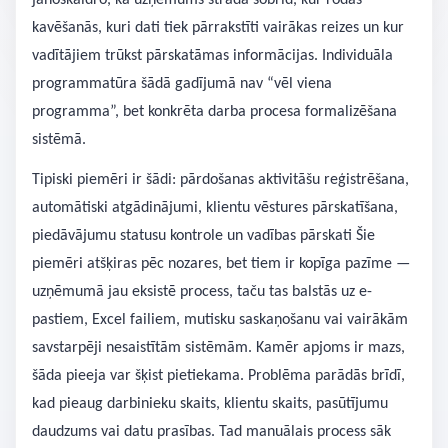
jānoskaidro, kā uzņēmums strādā šobrīd, kur rodas
kavēšanās, kuri dati tiek pārrakstīti vairākas reizes un kur
vadītājiem trūkst pārskatāmas informācijas. Individuāla
programmatūra šādā gadījumā nav “vēl viena
programma”, bet konkrēta darba procesa formalizēšana
sistēmā.
Tipiski piemēri ir šādi: pārdošanas aktivitāšu reģistrēšana,
automātiski atgādinājumi, klientu vēstures pārskatīšana,
piedāvājumu statusu kontrole un vadības pārskati Šie
piemēri atšķiras pēc nozares, bet tiem ir kopīga pazīme —
uzņēmumā jau eksistē process, taču tas balstās uz e-
pastiem, Excel failiem, mutisku saskaņošanu vai vairākām
savstarpēji nesaistītām sistēmām. Kamēr apjoms ir mazs,
šāda pieeja var šķist pietiekama. Problēma parādās brīdī,
kad pieaug darbinieku skaits, klientu skaits, pasūtījumu
daudzums vai datu prasības. Tad manuālais process sāk