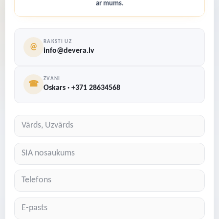
ar mums.
RAKSTI UZ
@
info@devera.lv
ZVANI
☎
Oskars · +371 28634568