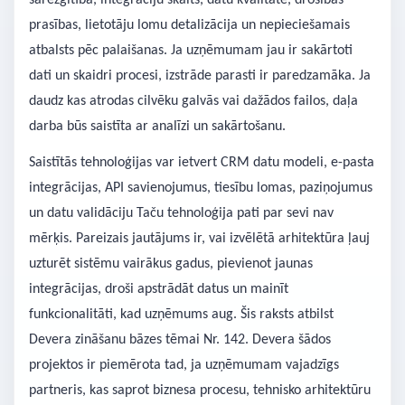
sarežģītība, integrāciju skaits, datu kvalitāte, drošības
prasības, lietotāju lomu detalizācija un nepieciešamais
atbalsts pēc palaišanas. Ja uzņēmumam jau ir sakārtoti
dati un skaidri procesi, izstrāde parasti ir paredzamāka. Ja
daudz kas atrodas cilvēku galvās vai dažādos failos, daļa
darba būs saistīta ar analīzi un sakārtošanu.
Saistītās tehnoloģijas var ietvert CRM datu modeli, e-pasta
integrācijas, API savienojumus, tiesību lomas, paziņojumus
un datu validāciju Taču tehnoloģija pati par sevi nav
mērķis. Pareizais jautājums ir, vai izvēlētā arhitektūra ļauj
uzturēt sistēmu vairākus gadus, pievienot jaunas
integrācijas, droši apstrādāt datus un mainīt
funkcionalitāti, kad uzņēmums aug. Šis raksts atbilst
Devera zināšanu bāzes tēmai Nr. 142. Devera šādos
projektos ir piemērota tad, ja uzņēmumam vajadzīgs
partneris, kas saprot biznesa procesu, tehnisko arhitektūru