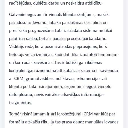
radīt kļūdas, dublētu darbu un neskaidru atbildību.
Galvenie ieguvumi ir vienots klienta skatījums, mazāk
pazudušu uzdevumu, labāka pārdošanas disciplīna un
precīzāka prognozēšana Labi izstrādāta sistēma ne tikai
paātrina darbu, bet arī padara procesu pārbaudāmu.
Vadītājs redz, kurā posmā atrodas pieprasījums, kurš
lietotājs veica izmaiņas, kādi dati tika izmantoti lēmumam
un kur rodas kavēšanās. Tas ir būtiski gan ikdienas
kontrolei, gan uzņēmuma attīstībai. Ja sistēma ir savienota
ar CRM, grāmatvedības, noliktavas, e-komercijas vai
klientu portāla risinājumiem, uzņēmums iegūst vienotu
datu plūsmu, nevis vairākus atsevišķus informācijas
fragmentus.
Tomēr risinājumam ir arī ierobežojumi. CRM var kļūt par
formālu atskaišu rīku, ja tas prasa daudz manuālas ievades