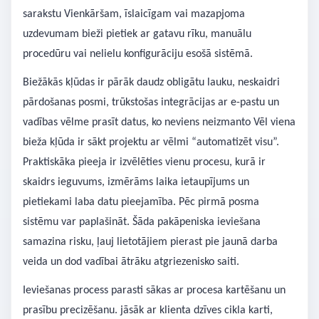
sarakstu Vienkāršam, īslaicīgam vai mazapjoma
uzdevumam bieži pietiek ar gatavu rīku, manuālu
procedūru vai nelielu konfigurāciju esošā sistēmā.
Biežākās kļūdas ir pārāk daudz obligātu lauku, neskaidri
pārdošanas posmi, trūkstošas integrācijas ar e-pastu un
vadības vēlme prasīt datus, ko neviens neizmanto Vēl viena
bieža kļūda ir sākt projektu ar vēlmi “automatizēt visu”.
Praktiskāka pieeja ir izvēlēties vienu procesu, kurā ir
skaidrs ieguvums, izmērāms laika ietaupījums un
pietiekami laba datu pieejamība. Pēc pirmā posma
sistēmu var paplašināt. Šāda pakāpeniska ieviešana
samazina risku, ļauj lietotājiem pierast pie jaunā darba
veida un dod vadībai ātrāku atgriezenisko saiti.
Ieviešanas process parasti sākas ar procesa kartēšanu un
prasību precizēšanu. jāsāk ar klienta dzīves cikla karti,