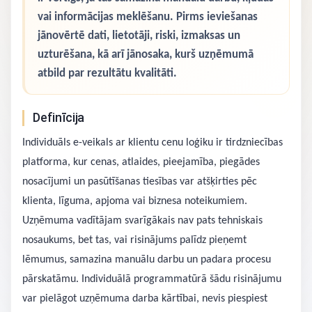
vai informācijas meklēšanu. Pirms ieviešanas
jānovērtē dati, lietotāji, riski, izmaksas un
uzturēšana, kā arī jānosaka, kurš uzņēmumā
atbild par rezultātu kvalitāti.
Definīcija
Individuāls e-veikals ar klientu cenu loģiku ir tirdzniecības
platforma, kur cenas, atlaides, pieejamība, piegādes
nosacījumi un pasūtīšanas tiesības var atšķirties pēc
klienta, līguma, apjoma vai biznesa noteikumiem.
Uzņēmuma vadītājam svarīgākais nav pats tehniskais
nosaukums, bet tas, vai risinājums palīdz pieņemt
lēmumus, samazina manuālu darbu un padara procesu
pārskatāmu. Individuālā programmatūrā šādu risinājumu
var pielāgot uzņēmuma darba kārtībai, nevis piespiest