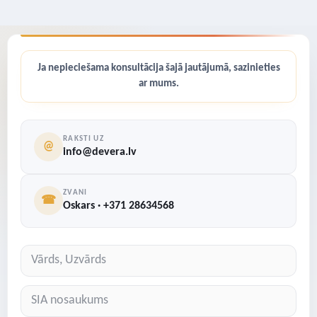
Ja nepieciešama konsultācija šajā jautājumā, sazinieties
ar mums.
RAKSTI UZ
@
info@devera.lv
ZVANI
☎
Oskars · +371 28634568