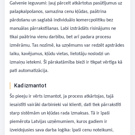
Galvenie ieguvumi: ļauj pārcelt atkārtotus pasūtījumus uz
pašapkalpošanos, samazina cenu kļūdas, paātrina
pārdošanu un saglabā individuālo komercpolitiku bez
manuālas pārrakstīšanas. Labi izstrādāts risinājums ne
tikai paātrina vienu darbību, bet arī padara procesu
izmērāmu. Tas nozīmē, ka uzņēmums var redzēt apstrādes
laiku, kavējumus, kļūdu vietas, lietotāju noslodzi un
izmaiņu ietekmi. Šī pārskatāmība bieži ir tikpat vērtīga kā
pati automatizācija.
Kad izmantot
Šo pieeju ir vērts izmantot, ja process atkārtojas, tajā
iesaistīti vairāki darbinieki vai klienti, dati tiek pārrakstīti
starp sistēmām un kļūdas rada izmaksas. Tā ir īpaši
piemērota Latvijas uzņēmumiem, kuros gadiem ir
izveidojusies sava darba loģika: īpaši cenu noteikumi,