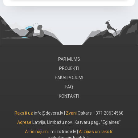
PAR MUMS
PROJEKTI
PAKALPOJUMI
FAQ
KONTAKTI
Raksti uz
info@devera.lv |
Zvani
Oskars +371 28634568
Adrese
Latvija, Limbažu nov., Katvaru pag., "Eglaines"
AI risinājumi:
miizstrade.lv
|
AI ziņas un raksti:
māksligaisintelekts.lv