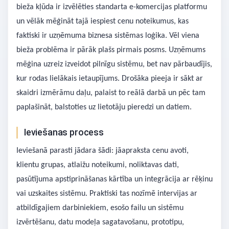
bieža kļūda ir izvēlēties standarta e-komercijas platformu
un vēlāk mēģināt tajā iespiest cenu noteikumus, kas
faktiski ir uzņēmuma biznesa sistēmas loģika. Vēl viena
bieža problēma ir pārāk plašs pirmais posms. Uzņēmums
mēģina uzreiz izveidot pilnīgu sistēmu, bet nav pārbaudījis,
kur rodas lielākais ietaupījums. Drošāka pieeja ir sākt ar
skaidri izmērāmu daļu, palaist to reālā darbā un pēc tam
paplašināt, balstoties uz lietotāju pieredzi un datiem.
Ieviešanas process
Ieviešanā parasti jādara šādi: jāapraksta cenu avoti,
klientu grupas, atlaižu noteikumi, noliktavas dati,
pasūtījuma apstiprināšanas kārtība un integrācija ar rēķinu
vai uzskaites sistēmu. Praktiski tas nozīmē intervijas ar
atbildīgajiem darbiniekiem, esošo failu un sistēmu
izvērtēšanu, datu modeļa sagatavošanu, prototipu,