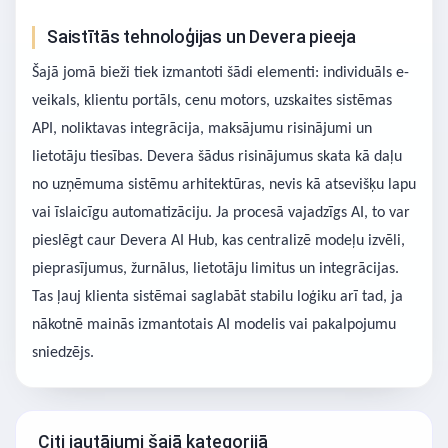
Saistītās tehnoloģijas un Devera pieeja
Šajā jomā bieži tiek izmantoti šādi elementi: individuāls e-
veikals, klientu portāls, cenu motors, uzskaites sistēmas
API, noliktavas integrācija, maksājumu risinājumi un
lietotāju tiesības. Devera šādus risinājumus skata kā daļu
no uzņēmuma sistēmu arhitektūras, nevis kā atsevišķu lapu
vai īslaicīgu automatizāciju. Ja procesā vajadzīgs AI, to var
pieslēgt caur Devera AI Hub, kas centralizē modeļu izvēli,
pieprasījumus, žurnālus, lietotāju limitus un integrācijas.
Tas ļauj klienta sistēmai saglabāt stabilu loģiku arī tad, ja
nākotnē mainās izmantotais AI modelis vai pakalpojumu
sniedzējs.
Citi jautājumi šajā kategorijā