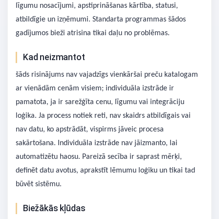
līgumu nosacījumi, apstiprināšanas kārtība, statusi,
atbildīgie un izņēmumi. Standarta programmas šādos
gadījumos bieži atrisina tikai daļu no problēmas.
Kad neizmantot
šāds risinājums nav vajadzīgs vienkāršai preču katalogam
ar vienādām cenām visiem; individuāla izstrāde ir
pamatota, ja ir sarežģīta cenu, līgumu vai integrāciju
loģika. Ja process notiek reti, nav skaidrs atbildīgais vai
nav datu, ko apstrādāt, vispirms jāveic procesa
sakārtošana. Individuāla izstrāde nav jāizmanto, lai
automatizētu haosu. Pareizā secība ir saprast mērķi,
definēt datu avotus, aprakstīt lēmumu loģiku un tikai tad
būvēt sistēmu.
Biežākās kļūdas