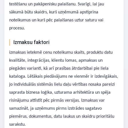
testēšanu un pakāpenisku palaišanu. Svarīgi, lai jau
sākumā būtu skaidrs, kurš uzņēmumā apstiprina
noteikumus un kurš pēc palaišanas uztur saturu vai
procesu.
Izmaksu faktori
izmaksas ietekmē cenu noteikumu skaits, produktu datu
kvalitāte, integrācijas, klientu lomas, apmaksas un
piegādes varianti, kā arī prasības ātrdarbībai pie liela
kataloga. Lētākais piedāvājums ne vienmēr ir izdevīgākais,
jo individuālās sistēmās lielu daļu vērtības nosaka pareizi
saprasta biznesa loģika, uzturama arhitektūra un spēja
risinājumu attīstīt pēc pirmās versijas. Izmaksas var
samazināt, ja uzņēmums pirms izstrādes sagatavo
piemērus, dokumentus, datu laukus un skaidru prioritāšu
sarakstu.