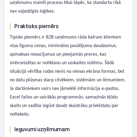
uzņēmumu mainīt procesu tikai tāpēc, ka standarta rīkā
nav vajadzīgās loģikas.
Praktisks piemērs
Tipisks piemērs ir B2B uzņēmums rāda katram klientam
viņa līguma cenas, minimālos pasūtījuma daudzumus,
apmaksas nosacījumus un pieejamās preces, kas
sinhronizētas ar noliktavu un uzskaites sistēmu. Šādā
situācijā vērtība rodas nevis no vienas ekrāna formas, bet
no datu plūsmas starp cilvēkiem, sistēmām un lēmumiem.
Ja darbiniekam vairs nav jāmeklē informācija e-pastos,
Excel failos un vairākās programmās, samazinās kļūdu
skaits un vadība iegūst daudz skaidrāku priekšstatu par
notiekošo.
Ieguvumi uzņēmumam