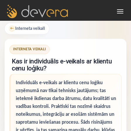
Toggl
navig
Interneta veikali
←
INTERNETA VEIKALI
Kas ir individuāls e-veikals ar klientu
cenu loģiku?
Individuāls e-veikals ar klientu cenu loģiku
uzņēmumā nav tikai tehnisks jautājums; tas
ietekmē ikdienas darba ātrumu, datu kvalitāti un
vadības kontroli. Praktiski tas nozīmē skaidrus
noteikumus, integrāciju ar esošām sistēmām un
saprotamu ieviešanas procesu. Šāds risinājums
ir vērtīgs, ja tas samazina manuālu darbu, kļūdas