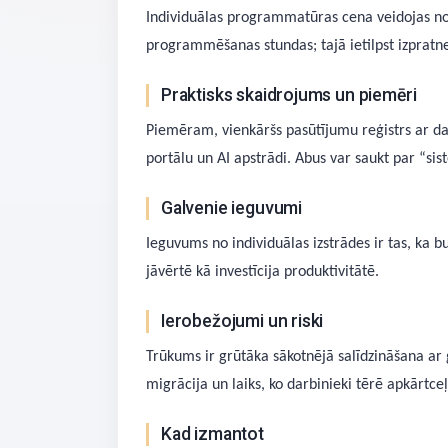
Individuālas programmatūras cena veidojas no 
programmēšanas stundas; tajā ietilpst izpratne 
Praktisks skaidrojums un piemēri
Piemēram, vienkāršs pasūtījumu reģistrs ar da
portālu un AI apstrādi. Abus var saukt par “sist
Galvenie ieguvumi
Ieguvums no individuālas izstrādes ir tas, ka 
jāvērtē kā investīcija produktivitātē.
Ierobežojumi un riski
Trūkums ir grūtāka sākotnējā salīdzināšana ar g
migrācija un laiks, ko darbinieki tērē apkārtce
Kad izmantot