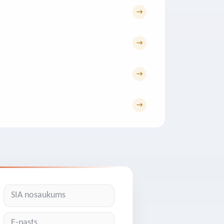
→
→
→
→