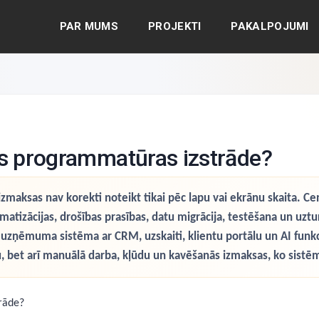
PAR MUMS
PROJEKTI
PAKALPOJUMI
as programmatūras izstrāde?
maksas nav korekti noteikt tikai pēc lapu vai ekrānu skaita. Cen
omatizācijas, drošības prasības, datu migrācija, testēšana un uztu
la uzņēmuma sistēma ar CRM, uzskaiti, klientu portālu un AI funkc
enu, bet arī manuālā darba, kļūdu un kavēšanās izmaksas, ko sist
rāde?