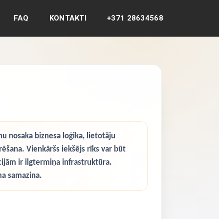
FAQ
KONTAKTI
+371 28634568
u nosaka biznesa loģika, lietotāju
rēšana. Vienkāršs iekšējs rīks var būt
ijām ir ilgtermiņa infrastruktūra.
ēma samazina.