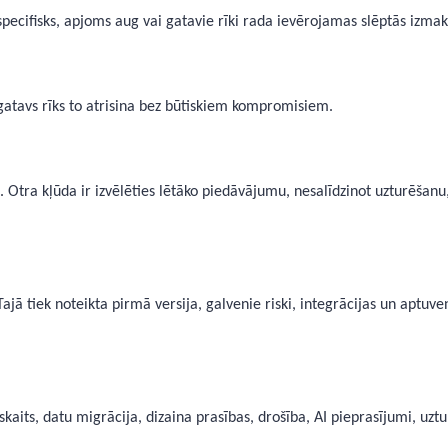
 specifisks, apjoms aug vai gatavie rīki rada ievērojamas slēptās izmak
gatavs rīks to atrisina bez būtiskiem kompromisiem.
. Otra kļūda ir izvēlēties lētāko piedāvājumu, nesalīdzinot uzturēšanu
ajā tiek noteikta pirmā versija, galvenie riski, integrācijas un aptuv
skaits, datu migrācija, dizaina prasības, drošība, AI pieprasījumi, uzt