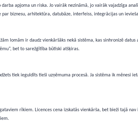
darba apjoma un riska. Jo vairāk nezināmā, jo vairāk vajadzīga analī
par biznesu, arhitektūra, datubāze, interfeiss, integrācijas un ievieš
žām lomām ir daudz vienkāršāks nekā sistēma, kas sinhronizē datus ar
ēmu”, bet to sarežģītība būtiski atšķiras.
budžets tiek ieguldīts tieši uzņēmuma procesā. Ja sistēma ik mēnesi 
ataviem rīkiem. Licences cena izskatās vienkārša, bet bieži tajā nav i
ļiem.