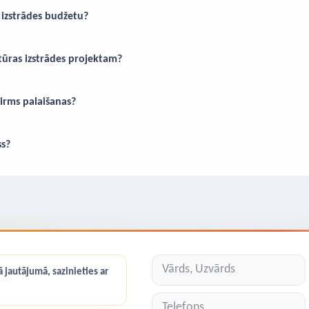
izstrādes budžetu?
tūras izstrādes projektam?
pirms palaišanas?
ss?
 jautājumā, sazinieties ar