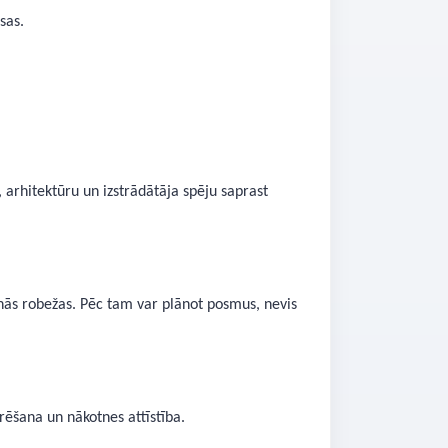
sas.
, arhitektūru un izstrādātāja spēju saprast
enās robežas. Pēc tam var plānot posmus, nevis
urēšana un nākotnes attīstība.