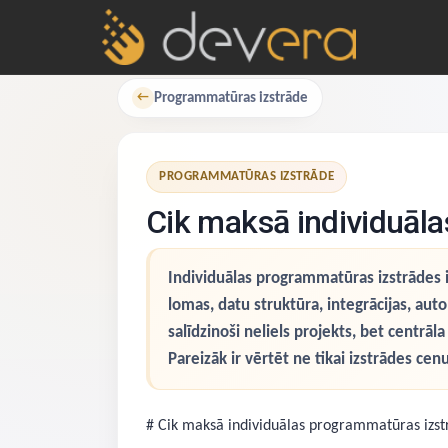
Programmatūras izstrāde
←
PROGRAMMATŪRAS IZSTRĀDE
Cik maksā individuāl
Individuālas programmatūras izstrādes iz
lomas, datu struktūra, integrācijas, aut
salīdzinoši neliels projekts, bet centrā
Pareizāk ir vērtēt ne tikai izstrādes c
# Cik maksā individuālas programmatūras izst