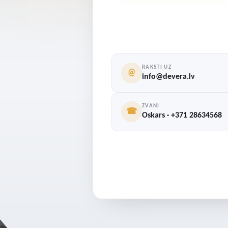
RAKSTI UZ
@
info@devera.lv
ZVANI
☎
Oskars · +371 28634568