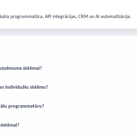
viduāla programmatūra, API integrācijas, CRM un AI automatizācija.
u uzņēmuma sistēmai?
 un individuālu sistēmu?
iduālu programmatūru?
 sistēmai?