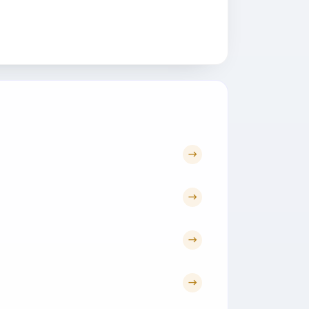
→
→
→
→