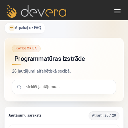
Toggl
navig
Atpakaļ uz FAQ
←
KATEGORIJA
Programmatūras izstrāde
28 jautājumi alfabētiskā secībā.
Meklēt jautājumu
Jautājumu saraksts
Atrasti:
28
/ 28