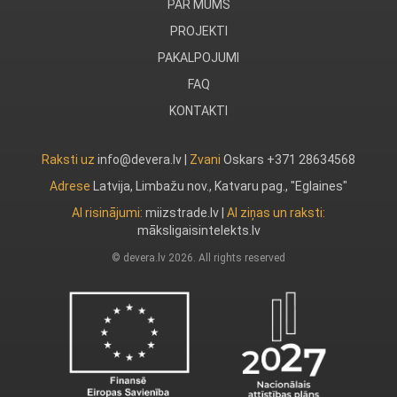
PAR MUMS
PROJEKTI
PAKALPOJUMI
FAQ
KONTAKTI
Raksti uz
info@devera.lv |
Zvani
Oskars +371 28634568
Adrese
Latvija, Limbažu nov., Katvaru pag., "Eglaines"
AI risinājumi:
miizstrade.lv
|
AI ziņas un raksti:
māksligaisintelekts.lv
© devera.lv 2026. All rights reserved