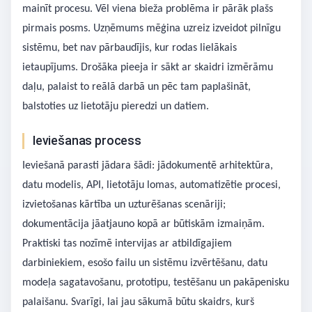
mainīt procesu. Vēl viena bieža problēma ir pārāk plašs
pirmais posms. Uzņēmums mēģina uzreiz izveidot pilnīgu
sistēmu, bet nav pārbaudījis, kur rodas lielākais
ietaupījums. Drošāka pieeja ir sākt ar skaidri izmērāmu
daļu, palaist to reālā darbā un pēc tam paplašināt,
balstoties uz lietotāju pieredzi un datiem.
Ieviešanas process
Ieviešanā parasti jādara šādi: jādokumentē arhitektūra,
datu modelis, API, lietotāju lomas, automatizētie procesi,
izvietošanas kārtība un uzturēšanas scenāriji;
dokumentācija jāatjauno kopā ar būtiskām izmaiņām.
Praktiski tas nozīmē intervijas ar atbildīgajiem
darbiniekiem, esošo failu un sistēmu izvērtēšanu, datu
modeļa sagatavošanu, prototipu, testēšanu un pakāpenisku
palaišanu. Svarīgi, lai jau sākumā būtu skaidrs, kurš