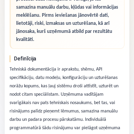
samazina manuālu darbu, kļūdas vai informācijas
meklēšanu. Pirms ieviešanas jānovērtē dati,
lietotāji, riski, izmaksas un uzturēšana, kā arī
jānosaka, kurš uzņēmumā atbild par rezultātu
kvalitāti.
Definīcija
Tehniskā dokumentācija ir aprakstu, shēmu, API
specifikāciju, datu modeļu, konfigurāciju un uzturēšanas
norāžu kopums, kas ļauj sistēmu droši attīstīt, uzturēt un
nodot citam speciālistam. Uzņēmuma vadītājam
svarīgākais nav pats tehniskais nosaukums, bet tas, vai
risinājums palīdz pieņemt lēmumus, samazina manuālu
darbu un padara procesu pārskatāmu. Individuālā
programmatūrā šādu risinājumu var pielāgot uzņēmuma