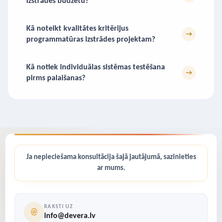
izstrādes budžetu?
Kā noteikt kvalitātes kritērijus
→
programmatūras izstrādes projektam?
Kā notiek individuālas sistēmas testēšana
→
pirms palaišanas?
Ja nepieciešama konsultācija šajā jautājumā, sazinieties
ar mums.
RAKSTI UZ
@
info@devera.lv