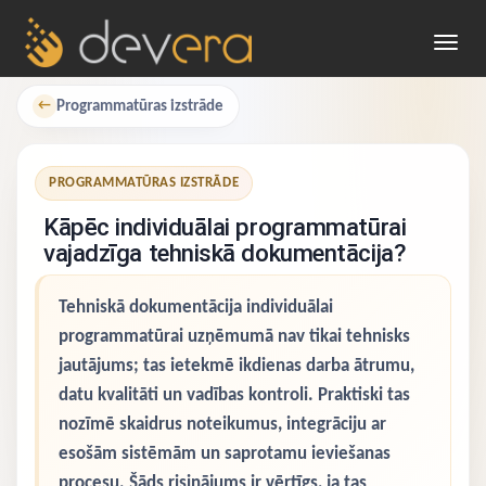
Toggl
navig
Programmatūras izstrāde
←
PROGRAMMATŪRAS IZSTRĀDE
Kāpēc individuālai programmatūrai
vajadzīga tehniskā dokumentācija?
Tehniskā dokumentācija individuālai
programmatūrai uzņēmumā nav tikai tehnisks
jautājums; tas ietekmē ikdienas darba ātrumu,
datu kvalitāti un vadības kontroli. Praktiski tas
nozīmē skaidrus noteikumus, integrāciju ar
esošām sistēmām un saprotamu ieviešanas
procesu. Šāds risinājums ir vērtīgs, ja tas