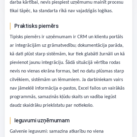
darba kārtībai, nevis piespiest uzņēmumu mainīt procesu
tikai tāpēc, ka standarta rīkā nav vajadzīgās loģikas.
Praktisks piemērs
Tipisks piemērs ir uzņēmumam ir CRM un klientu portāls
ar integrācijām uz grāmatvedību; dokumentācija parāda,
kā dati plūst starp sistēmām, kur tiek glabāti žurnāli un kā
pievienot jaunu integrāciju. Šādā situācijā vērtība rodas
nevis no vienas ekrāna formas, bet no datu plūsmas starp
cilvēkiem, sistēmām un lēmumiem. Ja darbiniekam vairs
nav jāmeklē informācija e-pastos, Excel failos un vairākās
programmās, samazinās kļūdu skaits un vadība iegūst
daudz skaidrāku priekšstatu par notiekošo.
Ieguvumi uzņēmumam
Galvenie ieguvumi: samazina atkarību no viena