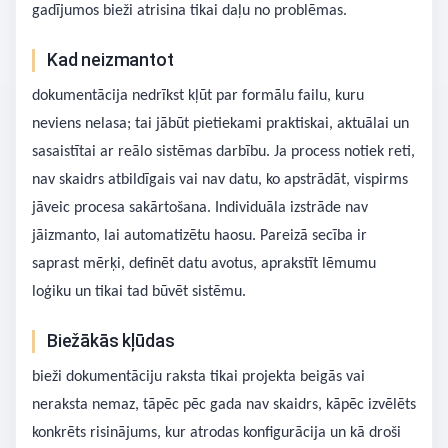
gadījumos bieži atrisina tikai daļu no problēmas.
Kad neizmantot
dokumentācija nedrīkst kļūt par formālu failu, kuru
neviens nelasa; tai jābūt pietiekami praktiskai, aktuālai un
sasaistītai ar reālo sistēmas darbību. Ja process notiek reti,
nav skaidrs atbildīgais vai nav datu, ko apstrādāt, vispirms
jāveic procesa sakārtošana. Individuāla izstrāde nav
jāizmanto, lai automatizētu haosu. Pareizā secība ir
saprast mērķi, definēt datu avotus, aprakstīt lēmumu
loģiku un tikai tad būvēt sistēmu.
Biežākās kļūdas
bieži dokumentāciju raksta tikai projekta beigās vai
neraksta nemaz, tāpēc pēc gada nav skaidrs, kāpēc izvēlēts
konkrēts risinājums, kur atrodas konfigurācija un kā droši