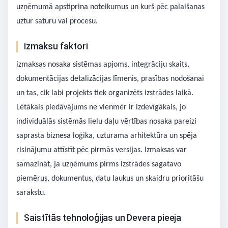
uzņēmumā apstiprina noteikumus un kurš pēc palaišanas
uztur saturu vai procesu.
Izmaksu faktori
izmaksas nosaka sistēmas apjoms, integrāciju skaits,
dokumentācijas detalizācijas līmenis, prasības nodošanai
un tas, cik labi projekts tiek organizēts izstrādes laikā.
Lētākais piedāvājums ne vienmēr ir izdevīgākais, jo
individuālās sistēmās lielu daļu vērtības nosaka pareizi
saprasta biznesa loģika, uzturama arhitektūra un spēja
risinājumu attīstīt pēc pirmās versijas. Izmaksas var
samazināt, ja uzņēmums pirms izstrādes sagatavo
piemērus, dokumentus, datu laukus un skaidru prioritāšu
sarakstu.
Saistītās tehnoloģijas un Devera pieeja