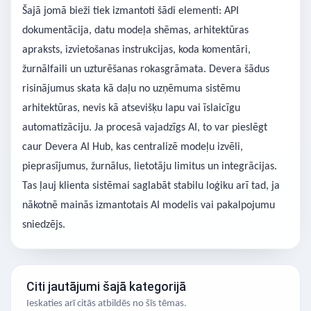
Šajā jomā bieži tiek izmantoti šādi elementi: API
dokumentācija, datu modeļa shēmas, arhitektūras
apraksts, izvietošanas instrukcijas, koda komentāri,
žurnālfaili un uzturēšanas rokasgrāmata. Devera šādus
risinājumus skata kā daļu no uzņēmuma sistēmu
arhitektūras, nevis kā atsevišķu lapu vai īslaicīgu
automatizāciju. Ja procesā vajadzīgs AI, to var pieslēgt
caur Devera AI Hub, kas centralizē modeļu izvēli,
pieprasījumus, žurnālus, lietotāju limitus un integrācijas.
Tas ļauj klienta sistēmai saglabāt stabilu loģiku arī tad, ja
nākotnē mainās izmantotais AI modelis vai pakalpojumu
sniedzējs.
Citi jautājumi šajā kategorijā
Ieskaties arī citās atbildēs no šīs tēmas.