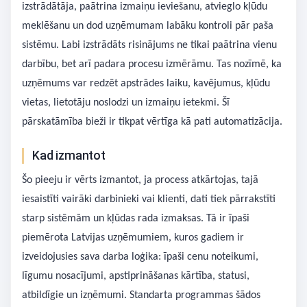
izstrādātāja, paātrina izmaiņu ieviešanu, atvieglo kļūdu
meklēšanu un dod uzņēmumam labāku kontroli pār paša
sistēmu. Labi izstrādāts risinājums ne tikai paātrina vienu
darbību, bet arī padara procesu izmērāmu. Tas nozīmē, ka
uzņēmums var redzēt apstrādes laiku, kavējumus, kļūdu
vietas, lietotāju noslodzi un izmaiņu ietekmi. Šī
pārskatāmība bieži ir tikpat vērtīga kā pati automatizācija.
Kad izmantot
Šo pieeju ir vērts izmantot, ja process atkārtojas, tajā
iesaistīti vairāki darbinieki vai klienti, dati tiek pārrakstīti
starp sistēmām un kļūdas rada izmaksas. Tā ir īpaši
piemērota Latvijas uzņēmumiem, kuros gadiem ir
izveidojusies sava darba loģika: īpaši cenu noteikumi,
līgumu nosacījumi, apstiprināšanas kārtība, statusi,
atbildīgie un izņēmumi. Standarta programmas šādos