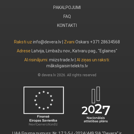
PAKALPOJUMI
FAQ
KONTAKTI
Raksti uz
info@devera.lv |
Zvani
Oskars +371 28634568
Adrese
Latvija, Limbažu nov., Katvaru pag., "Eglaines"
AI risinājumi:
miizstrade.lv
|
AI ziņas un raksti:
māksligaisintelekts.lv
© devera.lv 2026. All rights reserved
LIAA līguma numurs: Nr. 17.2-5-L-2024/449 SIA "Devera" ir