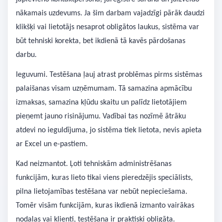
nākamais uzdevums. Ja šim darbam vajadzīgi pārāk daudzi
klikšķi vai lietotājs nesaprot obligātos laukus, sistēma var
būt tehniski korekta, bet ikdienā tā kavēs pārdošanas
darbu.
Ieguvumi. Testēšana ļauj atrast problēmas pirms sistēmas
palaišanas visam uzņēmumam. Tā samazina apmācību
izmaksas, samazina kļūdu skaitu un palīdz lietotājiem
pieņemt jauno risinājumu. Vadībai tas nozīmē ātrāku
atdevi no ieguldījuma, jo sistēma tiek lietota, nevis apieta
ar Excel un e-pastiem.
Kad neizmantot. Ļoti tehniskām administrēšanas
funkcijām, kuras lieto tikai viens pieredzējis speciālists,
pilna lietojamības testēšana var nebūt nepieciešama.
Tomēr visām funkcijām, kuras ikdienā izmanto vairākas
nodaļas vai klienti, testēšana ir praktiski obligāta.