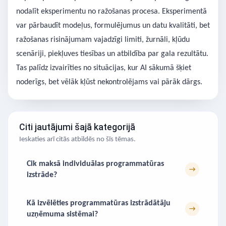
nodalīt eksperimentu no ražošanas procesa. Eksperimentā
var pārbaudīt modeļus, formulējumus un datu kvalitāti, bet
ražošanas risinājumam vajadzīgi limiti, žurnāli, kļūdu
scenāriji, piekļuves tiesības un atbildība par gala rezultātu.
Tas palīdz izvairīties no situācijas, kur AI sākumā šķiet
noderīgs, bet vēlāk kļūst nekontrolējams vai pārāk dārgs.
Citi jautājumi šajā kategorijā
Ieskaties arī citās atbildēs no šīs tēmas.
Cik maksā individuālas programmatūras
→
izstrāde?
Kā izvēlēties programmatūras izstrādātāju
→
uzņēmuma sistēmai?