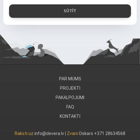
PAR MUMS
PROJEKTI
PAKALPOJUMI
FAQ
KONTAKTI
Raksti uz
info@devera.lv |
Zvani
Oskars +371 28634568