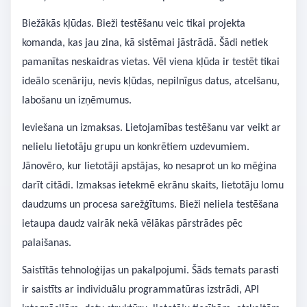
Biežākās kļūdas. Bieži testēšanu veic tikai projekta
komanda, kas jau zina, kā sistēmai jāstrādā. Šādi netiek
pamanītas neskaidras vietas. Vēl viena kļūda ir testēt tikai
ideālo scenāriju, nevis kļūdas, nepilnīgus datus, atcelšanu,
labošanu un izņēmumus.
Ieviešana un izmaksas. Lietojamības testēšanu var veikt ar
nelielu lietotāju grupu un konkrētiem uzdevumiem.
Jānovēro, kur lietotāji apstājas, ko nesaprot un ko mēģina
darīt citādi. Izmaksas ietekmē ekrānu skaits, lietotāju lomu
daudzums un procesa sarežģītums. Bieži neliela testēšana
ietaupa daudz vairāk nekā vēlākas pārstrādes pēc
palaišanas.
Saistītās tehnoloģijas un pakalpojumi. Šāds temats parasti
ir saistīts ar individuālu programmatūras izstrādi, API