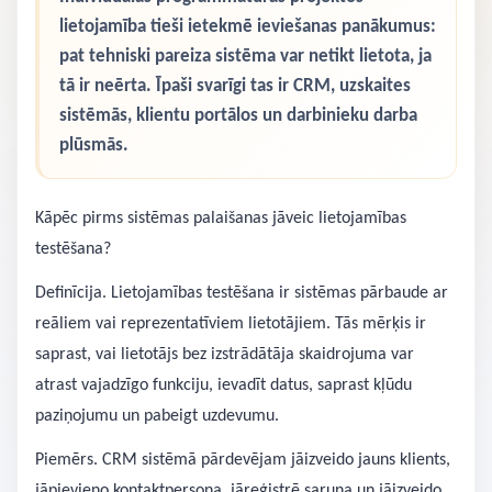
lietojamība tieši ietekmē ieviešanas panākumus:
pat tehniski pareiza sistēma var netikt lietota, ja
tā ir neērta. Īpaši svarīgi tas ir CRM, uzskaites
sistēmās, klientu portālos un darbinieku darba
plūsmās.
Kāpēc pirms sistēmas palaišanas jāveic lietojamības
testēšana?
Definīcija. Lietojamības testēšana ir sistēmas pārbaude ar
reāliem vai reprezentatīviem lietotājiem. Tās mērķis ir
saprast, vai lietotājs bez izstrādātāja skaidrojuma var
atrast vajadzīgo funkciju, ievadīt datus, saprast kļūdu
paziņojumu un pabeigt uzdevumu.
Piemērs. CRM sistēmā pārdevējam jāizveido jauns klients,
jāpievieno kontaktpersona, jāreģistrē saruna un jāizveido