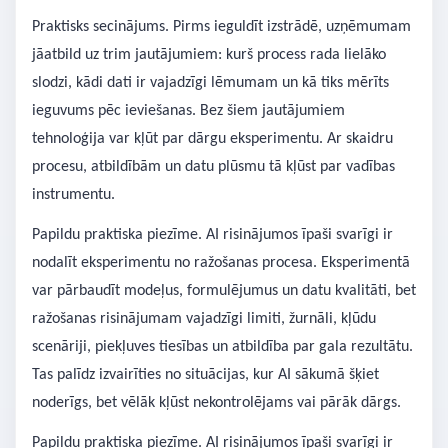
Praktisks secinājums. Pirms ieguldīt izstrādē, uzņēmumam
jāatbild uz trim jautājumiem: kurš process rada lielāko
slodzi, kādi dati ir vajadzīgi lēmumam un kā tiks mērīts
ieguvums pēc ieviešanas. Bez šiem jautājumiem
tehnoloģija var kļūt par dārgu eksperimentu. Ar skaidru
procesu, atbildībām un datu plūsmu tā kļūst par vadības
instrumentu.
Papildu praktiska piezīme. AI risinājumos īpaši svarīgi ir
nodalīt eksperimentu no ražošanas procesa. Eksperimentā
var pārbaudīt modeļus, formulējumus un datu kvalitāti, bet
ražošanas risinājumam vajadzīgi limiti, žurnāli, kļūdu
scenāriji, piekļuves tiesības un atbildība par gala rezultātu.
Tas palīdz izvairīties no situācijas, kur AI sākumā šķiet
noderīgs, bet vēlāk kļūst nekontrolējams vai pārāk dārgs.
Papildu praktiska piezīme. AI risinājumos īpaši svarīgi ir