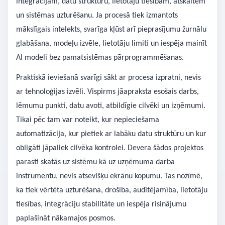
integrācijām, datu struktūru, lietotāju tiesībām, atskaitēm
un sistēmas uzturēšanu. Ja procesā tiek izmantots
mākslīgais intelekts, svarīga kļūst arī pieprasījumu žurnālu
glabāšana, modeļu izvēle, lietotāju limiti un iespēja mainīt
AI modeli bez pamatsistēmas pārprogrammēšanas.
Praktiskā ieviešanā svarīgi sākt ar procesa izpratni, nevis
ar tehnoloģijas izvēli. Vispirms jāapraksta esošais darbs,
lēmumu punkti, datu avoti, atbildīgie cilvēki un izņēmumi.
Tikai pēc tam var noteikt, kur nepieciešama
automatizācija, kur pietiek ar labāku datu struktūru un kur
obligāti jāpaliek cilvēka kontrolei. Devera šādos projektos
parasti skatās uz sistēmu kā uz uzņēmuma darba
instrumentu, nevis atsevišķu ekrānu kopumu. Tas nozīmē,
ka tiek vērtēta uzturēšana, drošība, auditējamība, lietotāju
tiesības, integrāciju stabilitāte un iespēja risinājumu
paplašināt nākamajos posmos.