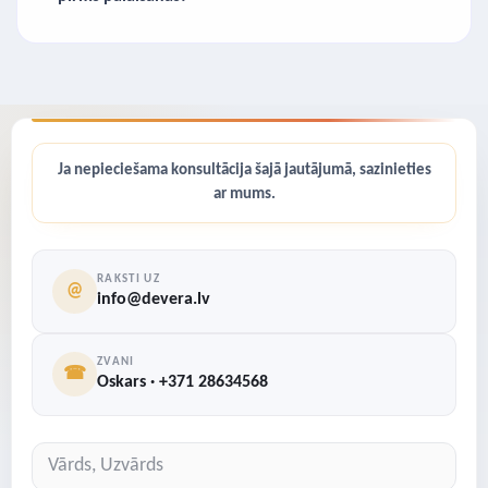
Ja nepieciešama konsultācija šajā jautājumā, sazinieties
ar mums.
RAKSTI UZ
@
info@devera.lv
ZVANI
☎
Oskars · +371 28634568