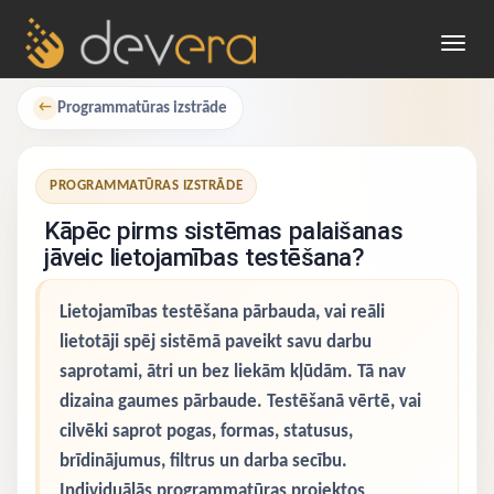
Toggl
navig
Programmatūras izstrāde
←
PROGRAMMATŪRAS IZSTRĀDE
Kāpēc pirms sistēmas palaišanas
jāveic lietojamības testēšana?
Lietojamības testēšana pārbauda, vai reāli
lietotāji spēj sistēmā paveikt savu darbu
saprotami, ātri un bez liekām kļūdām. Tā nav
dizaina gaumes pārbaude. Testēšanā vērtē, vai
cilvēki saprot pogas, formas, statusus,
brīdinājumus, filtrus un darba secību.
Individuālās programmatūras projektos