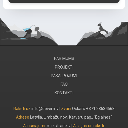
PAR MUMS
PROJEKTI
PAKALPOJUMI
FAQ
KONTAKTI
Raksti uz
info@devera.lv |
Zvani
Oskars +371 28634568
Adrese
Latvija, Limbažu nov., Katvaru pag., "Eglaines"
AI risinājumi:
miizstrade.lv
|
AI ziņas un raksti: