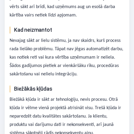
vērts sākt arī brīdī, kad uzņēmums aug un esošā darba
kārtība vairs netiek līdzi apjomam.
Kad neizmantot
Nevajag sākt ar lielu sistēmu, ja nav skaidrs, kurš process
rada lielāko problēmu. Tāpat nav jēgas automatizēt darbu,
kas notiek reti vai kura vērtība uzņēmumam ir neliela.
Šādos gadījumos pietiek ar vienkāršāku rīku, procedūras
sakārtošanu vai nelielu integrāciju.
Biežākās kļūdas
Biežākā kļūda ir sākt ar tehnoloģiju, nevis procesu. Otrā
kļūda ir vēlme vienā projektā atrisināt visu. Trešā kļūda ir
neparedzēt datu kvalitātes sakārtošanu. Ja klientu,
produktu vai darījumu dati ir nekonsekventi, arī jaunā
sistēma sākotnēji rādīs nekonsekventu ainu.