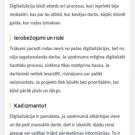
Digitalizācija bieži atsedz arī procesus, kuri iepriekš bija
neskaidri: kas par ko atbild, kur kavējas darbs, kāpēc klienti
gaida, kur rodas izmaksas.
Ierobežojumi un riski
Trūkumi parasti rodas nevis no pašas digitalizācijas, bet no
vāja sagatavošanās darba. Ja uzņēmums mēģina digitalizēt
haotisku procesu, sistēma tikai nostiprina haosu. Ja
darbinieki netiek iesaistīti, risinājums var palikt
neizmantots. Ja projekts tiek būvēts bez prioritātēm, tas
kļūst pārāk plašs un dārgs.
Kad izmantot
Digitalizācija ir pamatota, ja uzņēmumā atkārtojas vieni
un tie paši manuālie darbi, dati ir izkaisīti, kļūdu cena
pieaug vai vadībai trūkst pārskatāmas informācijas. To ir