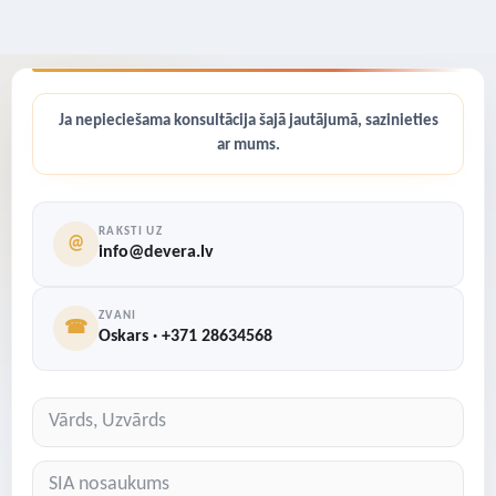
Ja nepieciešama konsultācija šajā jautājumā, sazinieties
ar mums.
RAKSTI UZ
@
info@devera.lv
ZVANI
☎
Oskars · +371 28634568