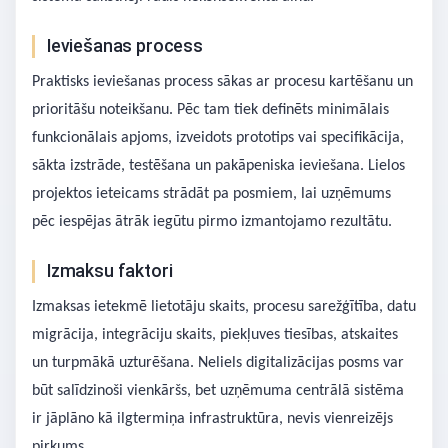
Ieviešanas process
Praktisks ieviešanas process sākas ar procesu kartēšanu un
prioritāšu noteikšanu. Pēc tam tiek definēts minimālais
funkcionālais apjoms, izveidots prototips vai specifikācija,
sākta izstrāde, testēšana un pakāpeniska ieviešana. Lielos
projektos ieteicams strādāt pa posmiem, lai uzņēmums
pēc iespējas ātrāk iegūtu pirmo izmantojamo rezultātu.
Izmaksu faktori
Izmaksas ietekmē lietotāju skaits, procesu sarežģītība, datu
migrācija, integrāciju skaits, piekļuves tiesības, atskaites
un turpmākā uzturēšana. Neliels digitalizācijas posms var
būt salīdzinoši vienkāršs, bet uzņēmuma centrālā sistēma
ir jāplāno kā ilgtermiņa infrastruktūra, nevis vienreizējs
pirkums.