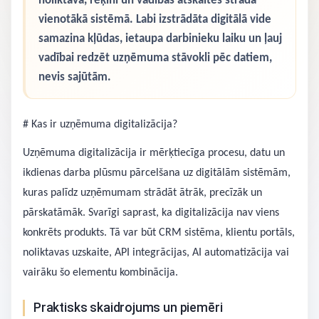
noliktava, rēķini un vadības atskaites strādā
vienotākā sistēmā. Labi izstrādāta digitālā vide
samazina kļūdas, ietaupa darbinieku laiku un ļauj
vadībai redzēt uzņēmuma stāvokli pēc datiem,
nevis sajūtām.
# Kas ir uzņēmuma digitalizācija?
Uzņēmuma digitalizācija ir mērķtiecīga procesu, datu un
ikdienas darba plūsmu pārcelšana uz digitālām sistēmām,
kuras palīdz uzņēmumam strādāt ātrāk, precīzāk un
pārskatāmāk. Svarīgi saprast, ka digitalizācija nav viens
konkrēts produkts. Tā var būt CRM sistēma, klientu portāls,
noliktavas uzskaite, API integrācijas, AI automatizācija vai
vairāku šo elementu kombinācija.
Praktisks skaidrojums un piemēri