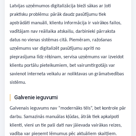
Latvijas uzņēmumos digitalizācija bieži sākas ar ļoti
praktisku problēmu: pārāk daudz pasūtījumu tiek
apstrādāti manuāli, klientu informācija ir vairākos failos,
vadītājam nav reāllaika atskaišu, darbinieki pārraksta
datus no vienas sistēmas citā. Piemēram, ražošanas
uzņēmums var digitalizēt pasūtījumu apriti no
pieprasījuma līdz rēķinam, servisa uzņēmums var izveidot
klientu portālu pieteikumiem, bet vairumtirgotājs var
savienot interneta veikalu ar noliktavas un grāmatvedības
sistēmu.
Galvenie ieguvumi
Galvenais ieguvums nav “modernāks tēls”, bet kontrole pār
darbu. Samazinās manuālas kļūdas, ātrāk tiek apkalpoti
klienti, vieni un tie paši dati nav jāievada vairākas reizes,
vadība var pieņemt lēmumus pēc aktuāliem skaitļiem.