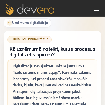
Toggl
navig
Uzņēmumu digitalizācija
←
UZŅĒMUMU DIGITALIZĀCIJA
Kā uzņēmumā noteikt, kurus procesus
digitalizēt vispirms?
Digitalizāciju nevajadzētu sākt ar jautājumu
“kādu sistēmu mums vajag?”. Pareizāks sākums
ir saprast, kuri procesi rada visvairāk manuāla
darba, kļūdu, kavējumu vai vadības neskaidrības.
Pirmajiem digitalizācijas projektiem jābūt
tādiem, kur ieguvums ir izmērāms: mazāk
pārrakstītu datu, ātrāka pasūtījumu apstrāde,