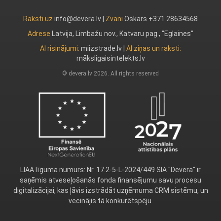
Raksti uz
info@devera.lv |
Zvani
Oskars +371 28634568
Adrese
Latvija, Limbažu nov., Katvaru pag., "Eglaines"
AI risinājumi:
miizstrade.lv
|
AI ziņas un raksti:
māksligaisintelekts.lv
© devera.lv 2026. All rights reserved
LIAA līguma numurs: Nr. 17.2-5-L-2024/449 SIA "Devera" ir
saņēmis atveseļošanās fonda finansējumu savu procesu
digitalizācijai, kas ļāvis izstrādāt uzņēmuma CRM sistēmu, un
vecinājis tā konkurētspēju.