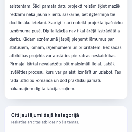
asistentam. Šādi pamata datu projekti reizēm šķiet mazāk
redzami nekā jauna klientu saskarne, bet ilgtermiņā tie
dod lielāku ietekmi. Svarīgi ir arī noteikt projekta īpašnieku
uzņēmuma pusē. Digitalizācija nav tikai ārējā izstrādātāja
darbs. Kādam uzņēmumā jāspēj pieņemt lēmumus par
statusiem, lomām, izņēmumiem un prioritātēm. Bez šādas
atbildības projekts var apstāties pie katras neskaidrības.
Pirmajai kārtai nevajadzētu būt maksimāli lielai. Labāk
izvēlēties procesu, kuru var palaist, izmērīt un uzlabot. Tas
rada uzticību komandā un dod praktisku pamatu
nākamajiem digitalizācijas soļiem.
Citi jautājumi šajā kategorijā
Ieskaties arī citās atbildēs no šīs tēmas.