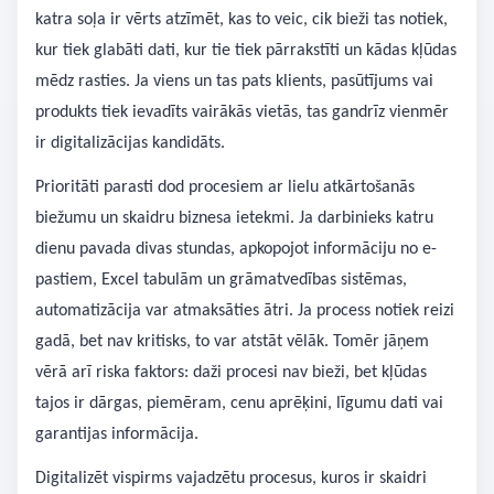
katra soļa ir vērts atzīmēt, kas to veic, cik bieži tas notiek,
kur tiek glabāti dati, kur tie tiek pārrakstīti un kādas kļūdas
mēdz rasties. Ja viens un tas pats klients, pasūtījums vai
produkts tiek ievadīts vairākās vietās, tas gandrīz vienmēr
ir digitalizācijas kandidāts.
Prioritāti parasti dod procesiem ar lielu atkārtošanās
biežumu un skaidru biznesa ietekmi. Ja darbinieks katru
dienu pavada divas stundas, apkopojot informāciju no e-
pastiem, Excel tabulām un grāmatvedības sistēmas,
automatizācija var atmaksāties ātri. Ja process notiek reizi
gadā, bet nav kritisks, to var atstāt vēlāk. Tomēr jāņem
vērā arī riska faktors: daži procesi nav bieži, bet kļūdas
tajos ir dārgas, piemēram, cenu aprēķini, līgumu dati vai
garantijas informācija.
Digitalizēt vispirms vajadzētu procesus, kuros ir skaidri