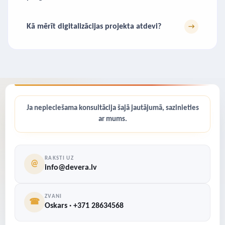
Kā mērīt digitalizācijas projekta atdevi?
→
Ja nepieciešama konsultācija šajā jautājumā, sazinieties
ar mums.
RAKSTI UZ
@
info@devera.lv
ZVANI
☎
Oskars · +371 28634568