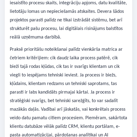
iesaistīto procesu skaits, integrāciju apjoms, datu kvalitāte,
lietotāju lomas un nepieciešamās atskaites. Devera šādos
projektos parasti palīdz ne tikai izstrādāt sistēmu, bet arī
strukturēt pašu procesu, lai digitālais risinājums balstītos
reālā uzņēmuma darbībā.
Praksē prioritāšu noteikšanai palīdz vienkārša matrica ar
četriem kritērijiem: cik daudz laika process patērē, cik
bieži tajā rodas kļūdas, cik tas ir svarīgs klientam un cik
viegli to iespējams tehniski ieviest. Ja process ir biežs,
kļūdains, klientam redzams un tehniski saprotams, tas
parasti ir labs kandidāts pirmajai kārtai. Ja process ir
stratēģiski svarīgs, bet tehniski sarežģīts, to var sadalīt
mazākās daļās. Vadībai arī jāskatās, vai konkrētais process
veido datu pamatu citiem procesiem. Piemēram, sakārtota
klientu datubāze vēlāk palīdz CRM, klientu portālam, e-
pasta automatizācijai, pārdošanas analītikai un AI