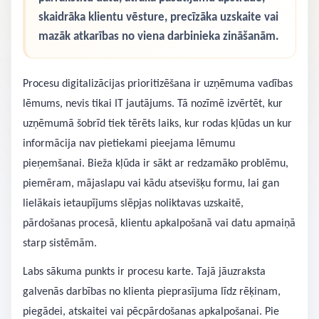
skaidrāka klientu vēsture, precīzāka uzskaite vai
mazāk atkarības no viena darbinieka zināšanām.
Procesu digitalizācijas prioritizēšana ir uzņēmuma vadības
lēmums, nevis tikai IT jautājums. Tā nozīmē izvērtēt, kur
uzņēmumā šobrīd tiek tērēts laiks, kur rodas kļūdas un kur
informācija nav pietiekami pieejama lēmumu
pieņemšanai. Bieža kļūda ir sākt ar redzamāko problēmu,
piemēram, mājaslapu vai kādu atsevišķu formu, lai gan
lielākais ietaupījums slēpjas noliktavas uzskaitē,
pārdošanas procesā, klientu apkalpošanā vai datu apmaiņā
starp sistēmām.
Labs sākuma punkts ir procesu karte. Tajā jāuzraksta
galvenās darbības no klienta pieprasījuma līdz rēķinam,
piegādei, atskaitei vai pēcpārdošanas apkalpošanai. Pie