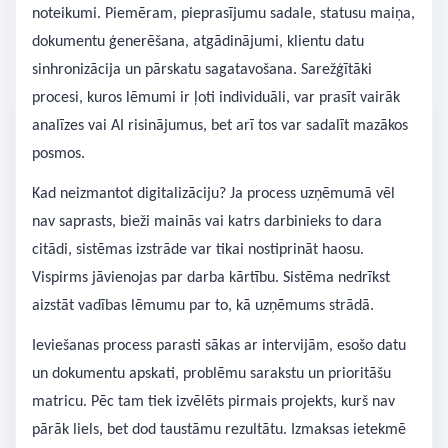
noteikumi. Piemēram, pieprasījumu sadale, statusu maiņa,
dokumentu ģenerēšana, atgādinājumi, klientu datu
sinhronizācija un pārskatu sagatavošana. Sarežģītāki
procesi, kuros lēmumi ir ļoti individuāli, var prasīt vairāk
analīzes vai AI risinājumus, bet arī tos var sadalīt mazākos
posmos.
Kad neizmantot digitalizāciju? Ja process uzņēmumā vēl
nav saprasts, bieži mainās vai katrs darbinieks to dara
citādi, sistēmas izstrāde var tikai nostiprināt haosu.
Vispirms jāvienojas par darba kārtību. Sistēma nedrīkst
aizstāt vadības lēmumu par to, kā uzņēmums strādā.
Ieviešanas process parasti sākas ar intervijām, esošo datu
un dokumentu apskati, problēmu sarakstu un prioritāšu
matricu. Pēc tam tiek izvēlēts pirmais projekts, kurš nav
pārāk liels, bet dod taustāmu rezultātu. Izmaksas ietekmē