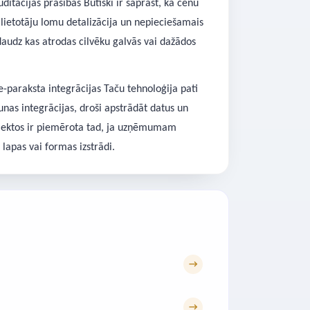
itācijas prasības Būtiski ir saprast, ka cenu
s, lietotāju lomu detalizācija un nepieciešamais
daudz kas atrodas cilvēku galvās vai dažādos
-paraksta integrācijas Taču tehnoloģija pati
aunas integrācijas, droši apstrādāt datus un
rojektos ir piemērota tad, ja uzņēmumam
 lapas vai formas izstrādi.
→
→