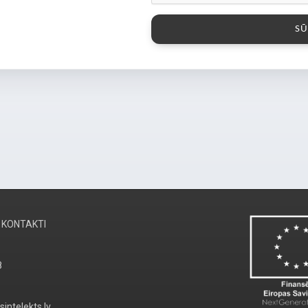
KONTAKTI
8
sintelekts.lv