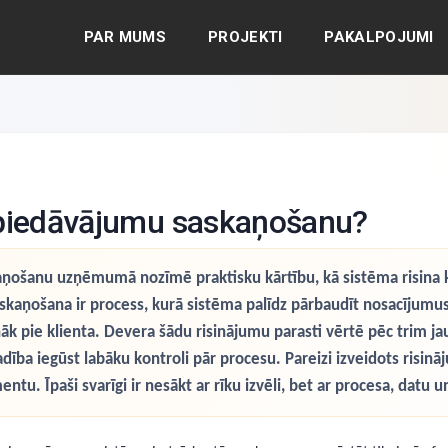
PAR MUMS
PROJEKTI
PAKALPOJUMI
 piedāvājumu saskaņošanu?
ņošanu uzņēmumā nozīmē praktisku kārtību, kā sistēma risina k
kaņošana ir process, kurā sistēma palīdz pārbaudīt nosacījumus,
k pie klienta. Devera šādu risinājumu parasti vērtē pēc trim j
vadība iegūst labāku kontroli pār procesu. Pareizi izveidots ris
ntu. Īpaši svarīgi ir nesākt ar rīku izvēli, bet ar procesa, datu 