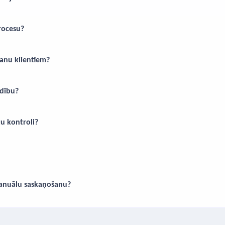
rocesu?
anu klientiem?
ldību?
tu kontroli?
anuālu saskaņošanu?