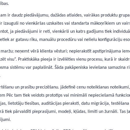
ības.
mam ir daudz piedāvājumu, dažādas atlaides, vairākas produktu grupa
ir izauguši no vienkāršas uzskaites vai standarta mākoņrīkiem un vairs
t, ja piedāvājumi ir reti, vienkārši un katrs gadījums tiek individu
iek ar gatavu rīku, manuālu procedūru vai nelielu konfigurāciju eso
s maržu; neņemt vērā klienta vēsturi; nepierakstīt apstiprinājuma ie
zēt visu”. Praktiskāka pieeja ir izvēlēties vienu procesu, kurā ir ska
sma sistēmu var paplašināt. Šāda pakāpeniska ieviešana samazina risk
.
rtēšanu un prasību precizēšanu. jādefinē cenu noteikšanas noteikumi,
iem Pēc tam tiek veidots prototips vai minimāli nepieciešamā funkcio
, lietotāju tiesības, auditācijas pieraksti, datu migrācija, testēšan
 tiek pārvaldīti pieprasījumi, modeļi, kļūdas, limiti un žurnāli. Tas ļa
ījumi.