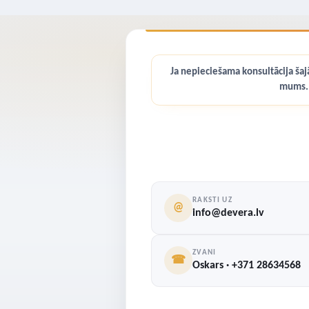
Ja nepieciešama konsultācija šajā
mums.
RAKSTI UZ
@
info@devera.lv
ZVANI
☎
Oskars · +371 28634568