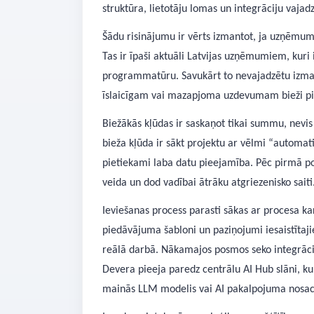
struktūra, lietotāju lomas un integrāciju vajadz
Šādu risinājumu ir vērts izmantot, ja uzņēmu
Tas ir īpaši aktuāli Latvijas uzņēmumiem, kuri 
programmatūru. Savukārt to nevajadzētu izmanto
īslaicīgam vai mazapjoma uzdevumam bieži piet
Biežākās kļūdas ir saskaņot tikai summu, nevi
bieža kļūda ir sākt projektu ar vēlmi “automati
pietiekami laba datu pieejamība. Pēc pirmā po
veida un dod vadībai ātrāku atgriezenisko saiti
Ieviešanas process parasti sākas ar procesa ka
piedāvājuma šabloni un paziņojumi iesaistītaj
reālā darbā. Nākamajos posmos seko integrācijas
Devera pieeja paredz centrālu AI Hub slāni, kurā
mainās LLM modelis vai AI pakalpojuma nosac