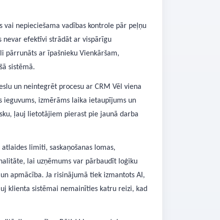
s vai nepieciešama vadības kontrole pār peļņu
 nevar efektīvi strādāt ar vispārīgu
āli pārrunāts ar īpašnieku Vienkāršam,
šā sistēmā.
meslu un neintegrēt procesu ar CRM Vēl viena
idrs ieguvums, izmērāms laika ietaupījums un
u, ļauj lietotājiem pierast pie jaunā darba
 atlaides limiti, saskaņošanas lomas,
nalitāte, lai uzņēmums var pārbaudīt loģiku
a un apmācība. Ja risinājumā tiek izmantots AI,
uj klienta sistēmai nemainīties katru reizi, kad