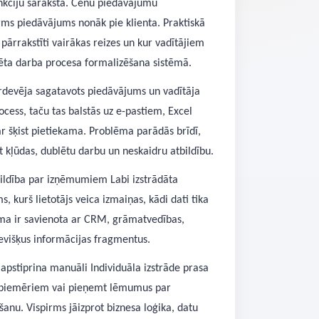
nkciju saraksta. Cenu piedāvājumu
rms piedāvājums nonāk pie klienta. Praktiskā
pārrakstīti vairākas reizes un kur vadītājiem
ēta darba procesa formalizēšana sistēmā.
pārdevēja sagatavots piedāvājums un vadītāja
cess, taču tas balstās uz e-pastiem, Excel
r šķist pietiekama. Problēma parādās brīdī,
t kļūdas, dublētu darbu un neskaidru atbildību.
bildība par izņēmumiem Labi izstrādāta
 kurš lietotājs veica izmaiņas, kādi dati tika
tēma ir savienota ar CRM, grāmatvedības,
sevišķus informācijas fragmentus.
apstiprina manuāli Individuāla izstrāde prasa
vi piemēriem vai pieņemt lēmumus par
anu. Vispirms jāizprot biznesa loģika, datu