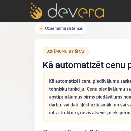
Uzņēmumu sistēmas
←
UZŅĒMUMU SISTĒMAS
Kā automatizēt cenu
Kā automatizēt cenu piedāvājumu saska
tehnisku funkciju. Cenu piedāvājumu sas
apstiprinājumus pirms piedāvājums nonā
darbu, vai dati kļūst uzticamāki un vai 
infrastruktūru, nevis atsevišķu eksperime