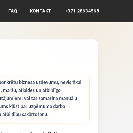
FAQ
KONTAKTI
+371 28634568
onkrētu biznesa uzdevumu, nevis tikai
 maržu, atlaides un atbildīgo
autājumiem: vai tas samazina manuālu
inājums kļūst par uzņēmuma darba
un atbildību sakārtošanu.