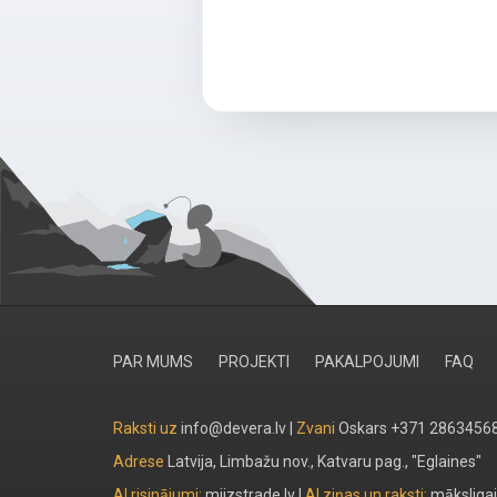
PAR MUMS
PROJEKTI
PAKALPOJUMI
FAQ
Raksti uz
info@devera.lv |
Zvani
Oskars +371 2863456
Adrese
Latvija, Limbažu nov., Katvaru pag., "Eglaines"
AI risinājumi:
miizstrade.lv
|
AI ziņas un raksti:
māksligai