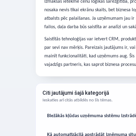
Izmaksas ietekmē cenu loģikas sarežģītība, pro
nosaka nevis tikai ekrānu skaits, bet biznesa lo
atbalsts pēc palaišanas. Ja uzņēmumam jau ir s
failos, daļa darba būs saistīta ar analīzi un sa
Saistītās tehnoloģijas var ietvert CRM, produk
par sevi nav mērķis. Pareizais jautājums ir, va
mainīt funkcionalitāti, kad uzņēmums aug. Šis
vajadzīgs partneris, kas saprot biznesa procesu
Citi jautājumi šajā kategorijā
Ieskaties arī citās atbildēs no šīs tēmas.
Biežākās kļūdas uzņēmuma sistēmu izstrād
Kā automatizācijā apstrādāt izņēmuma situ