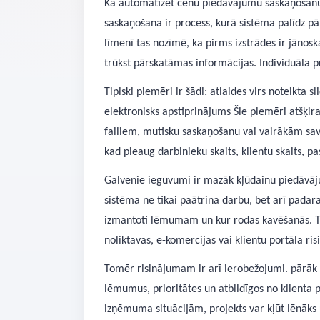
Kā automatizēt cenu piedāvājumu saskaņošanu 
saskaņošana ir process, kurā sistēma palīdz p
līmenī tas nozīmē, ka pirms izstrādes ir jānosk
trūkst pārskatāmas informācijas. Individuāla
Tipiski piemēri ir šādi: atlaides virs noteikt
elektronisks apstiprinājums Šie piemēri atšķir
failiem, mutisku saskaņošanu vai vairākām sav
kad pieaug darbinieku skaits, klientu skaits, 
Galvenie ieguvumi ir mazāk kļūdainu piedāvāj
sistēma ne tikai paātrina darbu, bet arī padar
izmantoti lēmumam un kur rodas kavēšanās. Tas
noliktavas, e-komercijas vai klientu portāla 
Tomēr risinājumam ir arī ierobežojumi. pārāk 
lēmumus, prioritātes un atbildīgos no klienta
izņēmuma situācijām, projekts var kļūt lēnāks 