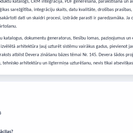
duktu katalogs, CRM integrācija, PDF ģenerēšana, parakstīšana un aud
ģikas sarežģītība, integrāciju skaits, datu kvalitāte, drošības prasība
akārtoti dati un skaidri procesi, izstrāde parasti ir paredzamāka. Ja 
kārtošanu.
tu katalogus, dokumentu ģeneratorus, tiesību lomas, paziņojumus un e
i izvēlētā arhitektūra ļauj uzturēt sistēmu vairākus gadus, pievienot j
 raksts atbilst Devera zināšanu bāzes tēmai Nr. 145. Devera šādos p
, tehnisko arhitektūru un ilgtermiņa uzturēšanu, nevis tikai atsevišķas
ē
ācijas?