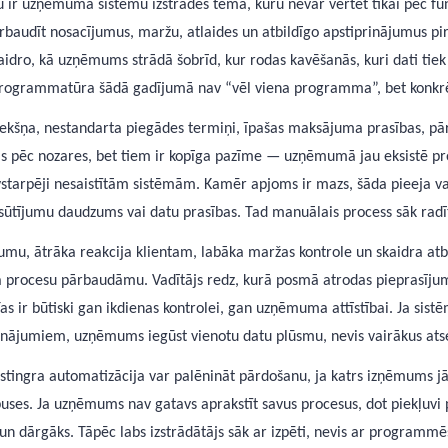
ir uzņēmuma sistēmu izstrādes tēma, kuru nevar vērtēt tikai pēc fu
ārbaudīt nosacījumus, maržu, atlaides un atbildīgo apstiprinājumus pi
aidro, kā uzņēmums strādā šobrīd, kur rodas kavēšanās, kuri dati tiek 
 programmatūra šādā gadījumā nav “vēl viena programma”, bet konkr
a sliekšņa, nestandarta piegādes termiņi, īpašas maksājuma prasības, 
as pēc nozares, bet tiem ir kopīga pazīme — uzņēmumā jau eksistē pro
starpēji nesaistītām sistēmām. Kamēr apjoms ir mazs, šāda pieeja va
pasūtījumu daudzums vai datu prasības. Tad manuālais process sāk radī
umu, ātrāka reakcija klientam, labāka maržas kontrole un skaidra at
a procesu pārbaudāmu. Vadītājs redz, kurā posmā atrodas pieprasījums,
 ir būtiski gan ikdienas kontrolei, gan uzņēmuma attīstībai. Ja sis
risinājumiem, uzņēmums iegūst vienotu datu plūsmu, nevis vairākus at
stingra automatizācija var palēnināt pārdošanu, ja katrs izņēmums jā
 puses. Ja uzņēmums nav gatavs aprakstīt savus procesus, dot piekļu
un dārgāks. Tāpēc labs izstrādātājs sāk ar izpēti, nevis ar programmēš