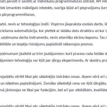
ats parasti ir saistīts ar individuālu programmatūras izstrādi, API int
ek izmantots mākslīgais intelekts, svarīga kļūst arī pieprasījumu žurn
mas pārprogrammēšanas.
atni, nevis ar tehnoloģijas izvēli. Vispirms jāapraksta esošais darbs, 
ciešama automatizācija, kur pietiek ar labāku datu struktūru un kur ob
uz uzņēmuma darba instrumentu, nevis atsevišķu ekrānu kopumu. Tas no
tabilitāte un iespēja risinājumu paplašināt nākamajos posmos.
 uzņēmumam jāatbild uz trim jautājumiem: kurš process rada lielāko sl
ājumiem tehnoloģija var kļūt par dārgu eksperimentu. Ar skaidru pro
ajadzētu vērtēt tikai pēc sākotnējās izstrādes cenas. Jāņem vērā arī 
 un nākotnes paplašinājumi. Zemāka sākotnējā cena var kļūt dārgāka, 
mā jāvienojas ne tikai par funkcijām, bet arī par atbildībām, kvalitā
ajadzētu vērtēt tikai pēc sākotnējās izstrādes cenas. Jāņem vērā arī 