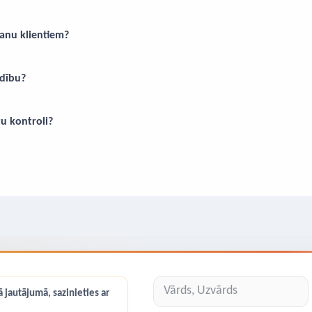
anu klientiem?
ldību?
tu kontroli?
 jautājumā, sazinieties ar