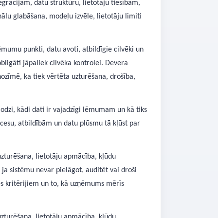
egrācijām, datu struktūru, lietotāju tiesībām,
ālu glabāšana, modeļu izvēle, lietotāju limiti
lēmumu punkti, datu avoti, atbildīgie cilvēki un
ligāti jāpaliek cilvēka kontrolei. Devera
zīmē, ka tiek vērtēta uzturēšana, drošība,
odzi, kādi dati ir vajadzīgi lēmumam un kā tiks
cesu, atbildībām un datu plūsmu tā kļūst par
uzturēšana, lietotāju apmācība, kļūdu
ja sistēmu nevar pielāgot, auditēt vai droši
tes kritērijiem un to, kā uzņēmums mērīs
uzturēšana, lietotāju apmācība, kļūdu