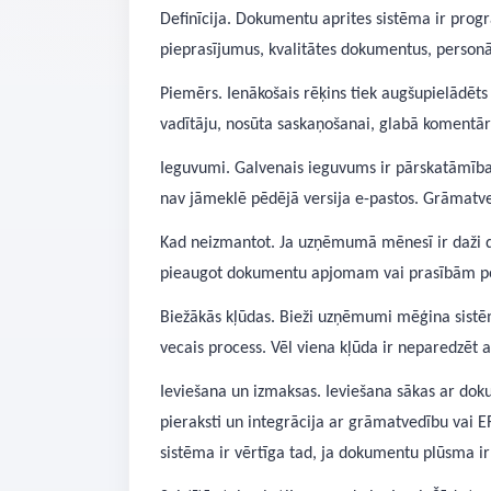
Definīcija. Dokumentu aprites sistēma ir pro
pieprasījumus, kvalitātes dokumentus, person
Piemērs. Ienākošais rēķins tiek augšupielādēt
vadītāju, nosūta saskaņošanai, glabā komentā
Ieguvumi. Galvenais ieguvums ir pārskatāmība. 
nav jāmeklē pēdējā versija e-pastos. Grāmatve
Kad neizmantot. Ja uzņēmumā mēnesī ir daži do
pieaugot dokumentu apjomam vai prasībām pēc 
Biežākās kļūdas. Bieži uzņēmumi mēģina sistēm
vecais process. Vēl viena kļūda ir neparedzēt a
Ieviešana un izmaksas. Ieviešana sākas ar dok
pieraksti un integrācija ar grāmatvedību vai E
sistēma ir vērtīga tad, ja dokumentu plūsma ir