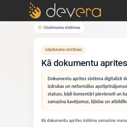
Uzņēmumu sistēmas
←
UZŅĒMUMU SISTĒMAS
Kā dokumentu aprite
Dokumentu aprites sistēma digitalizē d
izdrukas un neformālus apstiprinājumus
statuss, kādi komentāri pievienoti un k
samazina kavējumus, kļūdas un atbildīb
Kā dokumentu aprites sistēma samazina manu