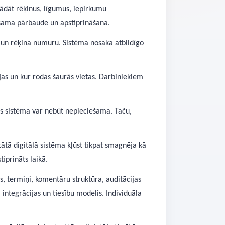
ādāt rēķinus, līgumus, iepirkumu
ešama pārbaude un apstiprināšana.
u un rēķina numuru. Sistēma nosaka atbildīgo
jas un kur rodas šaurās vietas. Darbiniekiem
es sistēma var nebūt nepieciešama. Taču,
tā digitālā sistēma kļūst tikpat smagnēja kā
iprināts laikā.
, termiņi, komentāru struktūra, auditācijas
integrācijas un tiesību modelis. Individuāla