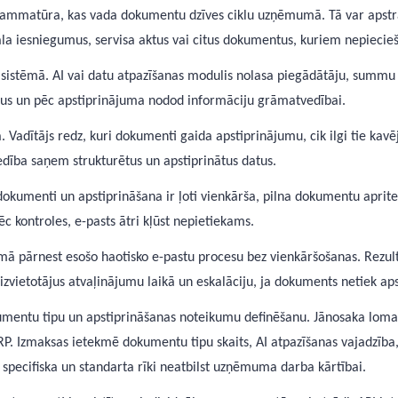
grammatūra, kas vada dokumentu dzīves ciklu uzņēmumā. Tā var apstr
āla iesniegumus, servisa aktus vai citus dokumentus, kuriem nepieci
s sistēmā. AI vai datu atpazīšanas modulis nolasa piegādātāju, summ
rus un pēc apstiprinājuma nodod informāciju grāmatvedībai.
Vadītājs redz, kuri dokumenti gaida apstiprinājumu, cik ilgi tie kavē
dība saņem strukturētus un apstiprinātus datus.
kumenti un apstiprināšana ir ļoti vienkārša, pilna dokumentu aprit
kontroles, e-pasts ātri kļūst nepietiekams.
ā pārnest esošo haotisko e-pastu procesu bez vienkāršošanas. Rezultā
izvietotājus atvaļinājumu laikā un eskalāciju, ja dokuments netiek apst
umentu tipu un apstiprināšanas noteikumu definēšanu. Jānosaka lomas
RP. Izmaksas ietekmē dokumentu tipu skaits, AI atpazīšanas vajadzība, 
 specifiska un standarta rīki neatbilst uzņēmuma darba kārtībai.