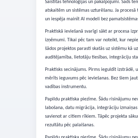
Saistītās tehnoloģijas un pakalpojumi. Šāds tem
atskaitēm un sistēmas uzturēšanu. Ja procesā ti
un iespēja mainīt AI modeli bez pamatsistē
Praktiskā ieviešanā svarīgi sākt ar procesa izpr
izņēmumi. Tikai pēc tam var noteikt, kur nepie
šādos projektos parasti skatās uz sistēmu kā 
auditējamība, lietotāju tiesības, integrāciju s
Praktisks secinājums. Pirms ieguldīt izstrādē,
mērīts ieguvums pēc ieviešanas. Bez šiem jaut
vadības instrumentu.
Papildu praktiska piezīme. Šādu risinājumu nev
labošana, datu migrācija, integrāciju izmaiņas
savienot ar citiem rīkiem. Tāpēc projekta sāku
rezultātu pēc palaišanas.
Papildu praktiska piezīme. Šādu risinājumu nev