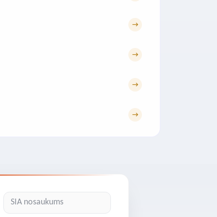
→
→
→
→