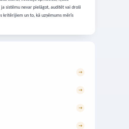
ja sistēmu nevar pielāgot, auditēt vai droši
tes kritērijiem un to, kā uzņēmums mērīs
→
→
→
→