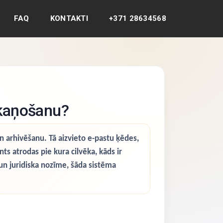
FAQ
KONTAKTI
+371 28634568
skaņošanu?
 arhivēšanu. Tā aizvieto e-pastu ķēdes,
 atrodas pie kura cilvēka, kāds ir
un juridiska nozīme, šāda sistēma