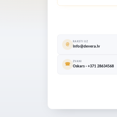
RAKSTI UZ
@
info@devera.lv
ZVANI
☎
Oskars · +371 28634568