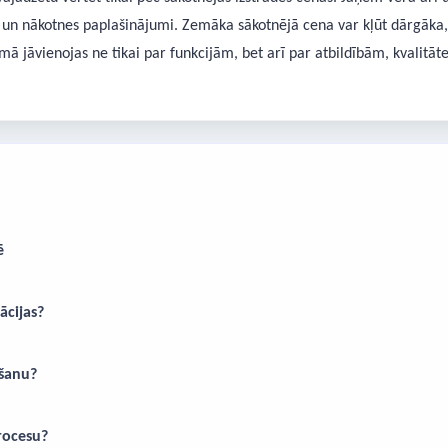
 un nākotnes paplašinājumi. Zemāka sākotnējā cena var kļūt dārgāka, 
mā jāvienojas ne tikai par funkcijām, bet arī par atbildībām, kvalitā
ē
ācijas?
šanu?
rocesu?