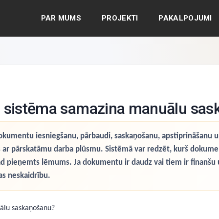
PAR MUMS
PROJEKTI
PAKALPOJUMI
s sistēma samazina manuālu sa
okumentu iesniegšanu, pārbaudi, saskaņošanu, apstiprināšanu un
 ar pārskatāmu darba plūsmu. Sistēmā var redzēt, kurš dokuments
ad pieņemts lēmums. Ja dokumentu ir daudz vai tiem ir finanšu 
as neskaidrību.
ālu saskaņošanu?