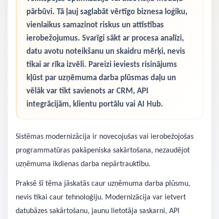
pārbūvi. Tā ļauj saglabāt vērtīgo biznesa loģiku,
vienlaikus samazinot riskus un attīstības
ierobežojumus. Svarīgi sākt ar procesa analīzi,
datu avotu noteikšanu un skaidru mērķi, nevis
tikai ar rīka izvēli. Pareizi ieviests risinājums
kļūst par uzņēmuma darba plūsmas daļu un
vēlāk var tikt savienots ar CRM, API
integrācijām, klientu portālu vai AI Hub.
Sistēmas modernizācija ir novecojušas vai ierobežojošas
programmatūras pakāpeniska sakārtošana, nezaudējot
uzņēmuma ikdienas darba nepārtrauktību.
Praksē šī tēma jāskatās caur uzņēmuma darba plūsmu,
nevis tikai caur tehnoloģiju. Modernizācija var ietvert
datubāzes sakārtošanu, jaunu lietotāja saskarni, API