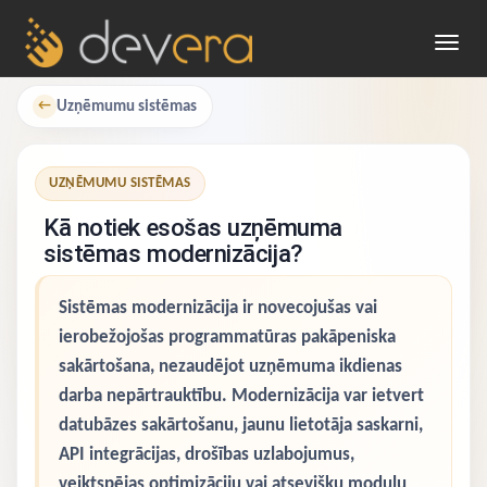
Toggl
navig
Uzņēmumu sistēmas
←
UZŅĒMUMU SISTĒMAS
Kā notiek esošas uzņēmuma
sistēmas modernizācija?
Sistēmas modernizācija ir novecojušas vai
ierobežojošas programmatūras pakāpeniska
sakārtošana, nezaudējot uzņēmuma ikdienas
darba nepārtrauktību. Modernizācija var ietvert
datubāzes sakārtošanu, jaunu lietotāja saskarni,
API integrācijas, drošības uzlabojumus,
veiktspējas optimizāciju vai atsevišķu moduļu