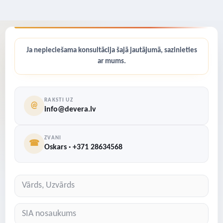
Ja nepieciešama konsultācija šajā jautājumā, sazinieties
ar mums.
RAKSTI UZ
@
info@devera.lv
ZVANI
☎
Oskars · +371 28634568