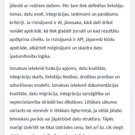
jātestē ar reāliem datiem. Pēc tam tiek definētas lietotāju
lomas, datu avoti, integrācijas, izņēmumi un panākumu
kritēriji. Ja risinājumā ir AI, jānosaka, kādi dati drīkst
nonākt apstrādē, kā tiek glabāti žurnāli un kad rezultātu
apstiprina cilvēks. Ja risinājumā ir API, jāparedz kļūdu
apstrāde, atkārtoti mēģinājumi un skaidra datu
īpašumtiesību loģika.
Izmaksas ietekmē funkciju apjoms, datu kvalitāte,
integrāciju skaits, lietotāju tiesības, drošības prasības un
uzturēšanas modelis. Izmaksas ietekmē dokumentācijas
kvalitāte, datu migrācija, integrāciju sarežģītība un
nepieciešamība strādāt bez dīkstāves. Lētākais sākuma
variants ne vienmēr ir lētākais ilgtermiņā, ja vēlāk jālabo
tehniskais parāds vai jāpārbūvē datu struktūra. Tāpēc
svarīgi izvērtēt ne tikai izstrādes cenu, bet arī to, cik viegli