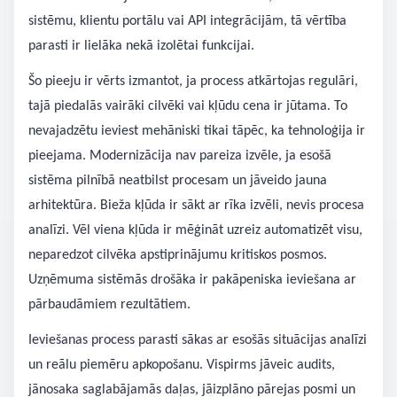
sistēmu, klientu portālu vai API integrācijām, tā vērtība
parasti ir lielāka nekā izolētai funkcijai.
Šo pieeju ir vērts izmantot, ja process atkārtojas regulāri,
tajā piedalās vairāki cilvēki vai kļūdu cena ir jūtama. To
nevajadzētu ieviest mehāniski tikai tāpēc, ka tehnoloģija ir
pieejama. Modernizācija nav pareiza izvēle, ja esošā
sistēma pilnībā neatbilst procesam un jāveido jauna
arhitektūra. Bieža kļūda ir sākt ar rīka izvēli, nevis procesa
analīzi. Vēl viena kļūda ir mēģināt uzreiz automatizēt visu,
neparedzot cilvēka apstiprinājumu kritiskos posmos.
Uzņēmuma sistēmās drošāka ir pakāpeniska ieviešana ar
pārbaudāmiem rezultātiem.
Ieviešanas process parasti sākas ar esošās situācijas analīzi
un reālu piemēru apkopošanu. Vispirms jāveic audits,
jānosaka saglabājamās daļas, jāizplāno pārejas posmi un