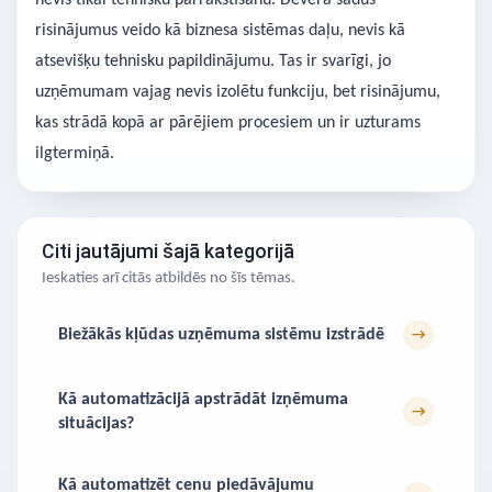
nevis tikai tehnisku pārrakstīšanu. Devera šādus
risinājumus veido kā biznesa sistēmas daļu, nevis kā
atsevišķu tehnisku papildinājumu. Tas ir svarīgi, jo
uzņēmumam vajag nevis izolētu funkciju, bet risinājumu,
kas strādā kopā ar pārējiem procesiem un ir uzturams
ilgtermiņā.
Citi jautājumi šajā kategorijā
Ieskaties arī citās atbildēs no šīs tēmas.
Biežākās kļūdas uzņēmuma sistēmu izstrādē
→
Kā automatizācijā apstrādāt izņēmuma
→
situācijas?
Kā automatizēt cenu piedāvājumu