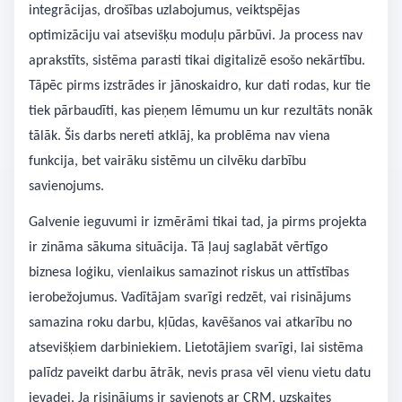
integrācijas, drošības uzlabojumus, veiktspējas
optimizāciju vai atsevišķu moduļu pārbūvi. Ja process nav
aprakstīts, sistēma parasti tikai digitalizē esošo nekārtību.
Tāpēc pirms izstrādes ir jānoskaidro, kur dati rodas, kur tie
tiek pārbaudīti, kas pieņem lēmumu un kur rezultāts nonāk
tālāk. Šis darbs nereti atklāj, ka problēma nav viena
funkcija, bet vairāku sistēmu un cilvēku darbību
savienojums.
Galvenie ieguvumi ir izmērāmi tikai tad, ja pirms projekta
ir zināma sākuma situācija. Tā ļauj saglabāt vērtīgo
biznesa loģiku, vienlaikus samazinot riskus un attīstības
ierobežojumus. Vadītājam svarīgi redzēt, vai risinājums
samazina roku darbu, kļūdas, kavēšanos vai atkarību no
atsevišķiem darbiniekiem. Lietotājiem svarīgi, lai sistēma
palīdz paveikt darbu ātrāk, nevis prasa vēl vienu vietu datu
ievadei. Ja risinājums ir savienots ar CRM, uzskaites