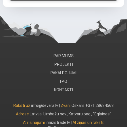
PAR MUMS
PROJEKTI
PAKALPOJUMI
FAQ
KONTAKTI
Raksti uz
info@devera.lv |
Zvani
Oskars +371 28634568
Adrese
Latvija, Limbažu nov., Katvaru pag., "Eglaines"
AI risinājumi:
miizstrade.lv
|
AI ziņas un raksti: