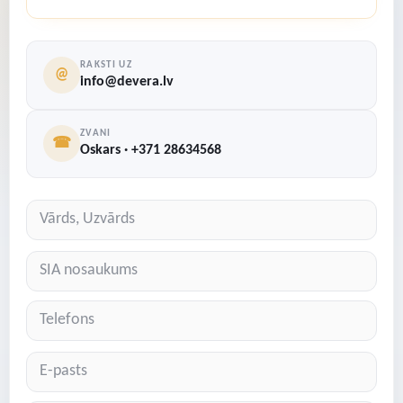
RAKSTI UZ
@
info@devera.lv
ZVANI
☎
Oskars · +371 28634568