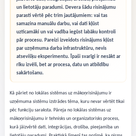
un lietotāju paradumi. Devera šādu risinājumu
parasti vērtē pēc trim jautājumiem: vai tas
samazina manuālu darbu, vai dati kļūst
uzticamāki un vai vadība iegūst labāku kontroli
pār procesu. Pareizi izveidots risinājums kļūst
par uzņēmuma darba infrastruktūru, nevis
atsevišķu eksperimentu. Īpaši svarīgi ir nesākt ar
rīku izvēli, bet ar procesa, datu un atbildību
sakārtošanu.
Kā pāriet no lokālas sistēmas uz mākoņrisinājumu ir
uzņēmuma sistēmu izstrādes tēma, kuru nevar vērtēt tikai
pēc funkciju saraksta. Pāreja no lokālas sistēmas uz
mākoņrisinājumu ir tehnisks un organizatorisks process,
kurā jāizvērtē dati, integrācijas, drošība, pieejamība un
lietotāju paradumi. Praktiskā līmenī tas nozīmē, ka pirms