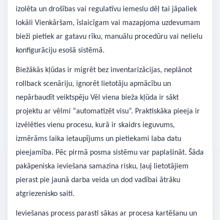
izolēta un drošības vai regulatīvu iemeslu dēļ tai jāpaliek
lokāli Vienkāršam, īslaicīgam vai mazapjoma uzdevumam
bieži pietiek ar gatavu rīku, manuālu procedūru vai nelielu
konfigurāciju esošā sistēmā.
Biežākās kļūdas ir migrēt bez inventarizācijas, neplānot
rollback scenāriju, ignorēt lietotāju apmācību un
nepārbaudīt veiktspēju Vēl viena bieža kļūda ir sākt
projektu ar vēlmi “automatizēt visu”. Praktiskāka pieeja ir
izvēlēties vienu procesu, kurā ir skaidrs ieguvums,
izmērāms laika ietaupījums un pietiekami laba datu
pieejamība. Pēc pirmā posma sistēmu var paplašināt. Šāda
pakāpeniska ieviešana samazina risku, ļauj lietotājiem
pierast pie jaunā darba veida un dod vadībai ātrāku
atgriezenisko saiti.
Ieviešanas process parasti sākas ar procesa kartēšanu un