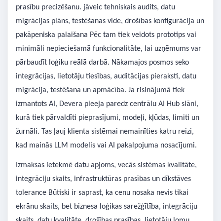
prasību precizēšanu. jāveic tehniskais audits, datu
migrācijas plāns, testēšanas vide, drošības konfigurācija un
pakāpeniska palaišana Pēc tam tiek veidots prototips vai
minimāli nepieciešamā funkcionalitāte, lai uzņēmums var
pārbaudīt loģiku reālā darbā. Nākamajos posmos seko
integrācijas, lietotāju tiesības, auditācijas pieraksti, datu
migrācija, testēšana un apmācība. Ja risinājumā tiek
izmantots AI, Devera pieeja paredz centrālu AI Hub slāni,
kurā tiek pārvaldīti pieprasījumi, modeļi, kļūdas, limiti un
žurnāli. Tas ļauj klienta sistēmai nemainīties katru reizi,
kad mainās LLM modelis vai AI pakalpojuma nosacījumi.
Izmaksas ietekmē datu apjoms, vecās sistēmas kvalitāte,
integrāciju skaits, infrastruktūras prasības un dīkstāves
tolerance Būtiski ir saprast, ka cenu nosaka nevis tikai
ekrānu skaits, bet biznesa loģikas sarežģītība, integrāciju
skaits, datu kvalitāte, drošības prasības, lietotāju lomu