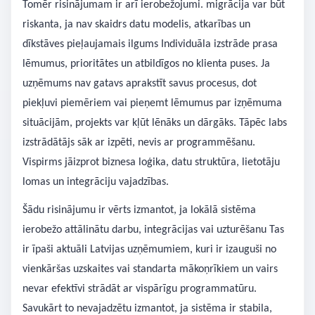
Tomēr risinājumam ir arī ierobežojumi. migrācija var būt
riskanta, ja nav skaidrs datu modelis, atkarības un
dīkstāves pieļaujamais ilgums Individuāla izstrāde prasa
lēmumus, prioritātes un atbildīgos no klienta puses. Ja
uzņēmums nav gatavs aprakstīt savus procesus, dot
piekļuvi piemēriem vai pieņemt lēmumus par izņēmuma
situācijām, projekts var kļūt lēnāks un dārgāks. Tāpēc labs
izstrādātājs sāk ar izpēti, nevis ar programmēšanu.
Vispirms jāizprot biznesa loģika, datu struktūra, lietotāju
lomas un integrāciju vajadzības.
Šādu risinājumu ir vērts izmantot, ja lokālā sistēma
ierobežo attālinātu darbu, integrācijas vai uzturēšanu Tas
ir īpaši aktuāli Latvijas uzņēmumiem, kuri ir izauguši no
vienkāršas uzskaites vai standarta mākoņrīkiem un vairs
nevar efektīvi strādāt ar vispārīgu programmatūru.
Savukārt to nevajadzētu izmantot, ja sistēma ir stabila,