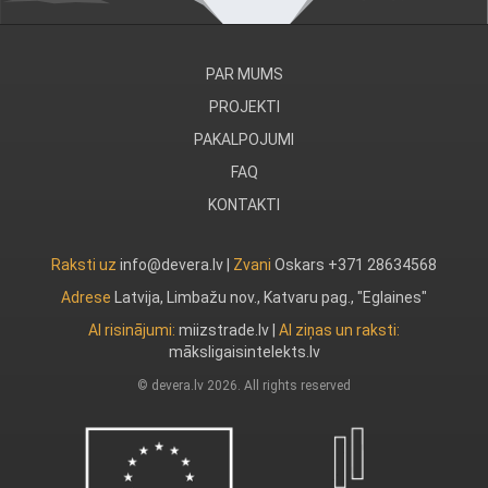
PAR MUMS
PROJEKTI
PAKALPOJUMI
FAQ
KONTAKTI
Raksti uz
info@devera.lv |
Zvani
Oskars +371 28634568
Adrese
Latvija, Limbažu nov., Katvaru pag., "Eglaines"
AI risinājumi:
miizstrade.lv
|
AI ziņas un raksti:
māksligaisintelekts.lv
© devera.lv 2026. All rights reserved