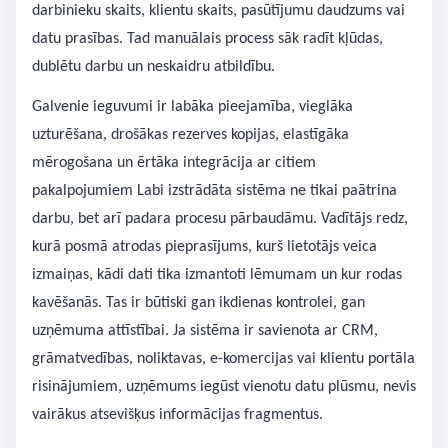
darbinieku skaits, klientu skaits, pasūtījumu daudzums vai
datu prasības. Tad manuālais process sāk radīt kļūdas,
dublētu darbu un neskaidru atbildību.
Galvenie ieguvumi ir labāka pieejamība, vieglāka
uzturēšana, drošākas rezerves kopijas, elastīgāka
mērogošana un ērtāka integrācija ar citiem
pakalpojumiem Labi izstrādāta sistēma ne tikai paātrina
darbu, bet arī padara procesu pārbaudāmu. Vadītājs redz,
kurā posmā atrodas pieprasījums, kurš lietotājs veica
izmaiņas, kādi dati tika izmantoti lēmumam un kur rodas
kavēšanās. Tas ir būtiski gan ikdienas kontrolei, gan
uzņēmuma attīstībai. Ja sistēma ir savienota ar CRM,
grāmatvedības, noliktavas, e-komercijas vai klientu portāla
risinājumiem, uzņēmums iegūst vienotu datu plūsmu, nevis
vairākus atsevišķus informācijas fragmentus.