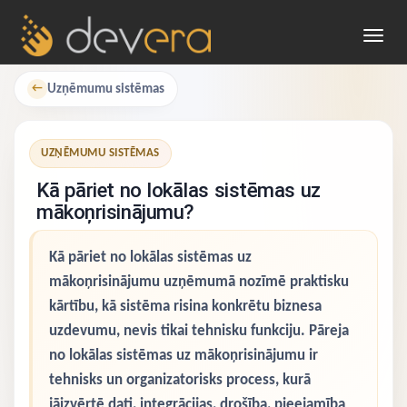
Toggl
navig
Uzņēmumu sistēmas
←
UZŅĒMUMU SISTĒMAS
Kā pāriet no lokālas sistēmas uz
mākoņrisinājumu?
Kā pāriet no lokālas sistēmas uz
mākoņrisinājumu uzņēmumā nozīmē praktisku
kārtību, kā sistēma risina konkrētu biznesa
uzdevumu, nevis tikai tehnisku funkciju. Pāreja
no lokālas sistēmas uz mākoņrisinājumu ir
tehnisks un organizatorisks process, kurā
jāizvērtē dati, integrācijas, drošība, pieejamība