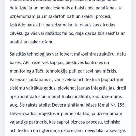
detalizācija un nepieciešamais atbalsts pēc palaišanas. Ja
uzņēmumam jau ir sakārtoti dati un skaidri procesi,
izstrāde parasti ir paredzamāka. Ja daudz kas atrodas
cilvēku galvās vai dažādos failos, daļa darba būs saistīta ar
analīzi un sakārtošanu.
Saistītās tehnoloģijas var ietvert mākoņinfrastruktūru, datu
bāzes, API, rezerves kopijas, piekļuves kontroles un
monitoringu Taču tehnoloģija pati par sevi nav mērķis.
Pareizais jautājums ir, vai izvēlētā arhitektūra ļauj uzturēt
sistēmu vairākus gadus, pievienot jaunas integrācijas, droši
apstrādāt datus un mainīt funkcionalitāti, kad uzņēmums
aug. Šis raksts atbilst Devera zināšanu bāzes tēmai Nr. 155.
Devera šādos projektos ir piemērota tad, ja uzņēmumam
vajadzīgs partneris, kas saprot biznesa procesu, tehnisko
arhitektūru un ilgtermiņa uzturēšanu, nevis tikai atsevišķas