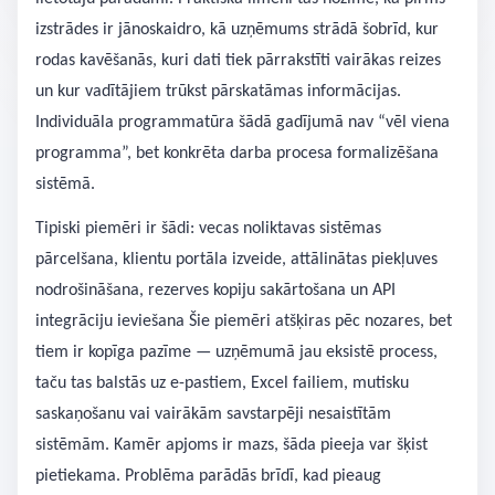
izstrādes ir jānoskaidro, kā uzņēmums strādā šobrīd, kur
rodas kavēšanās, kuri dati tiek pārrakstīti vairākas reizes
un kur vadītājiem trūkst pārskatāmas informācijas.
Individuāla programmatūra šādā gadījumā nav “vēl viena
programma”, bet konkrēta darba procesa formalizēšana
sistēmā.
Tipiski piemēri ir šādi: vecas noliktavas sistēmas
pārcelšana, klientu portāla izveide, attālinātas piekļuves
nodrošināšana, rezerves kopiju sakārtošana un API
integrāciju ieviešana Šie piemēri atšķiras pēc nozares, bet
tiem ir kopīga pazīme — uzņēmumā jau eksistē process,
taču tas balstās uz e-pastiem, Excel failiem, mutisku
saskaņošanu vai vairākām savstarpēji nesaistītām
sistēmām. Kamēr apjoms ir mazs, šāda pieeja var šķist
pietiekama. Problēma parādās brīdī, kad pieaug