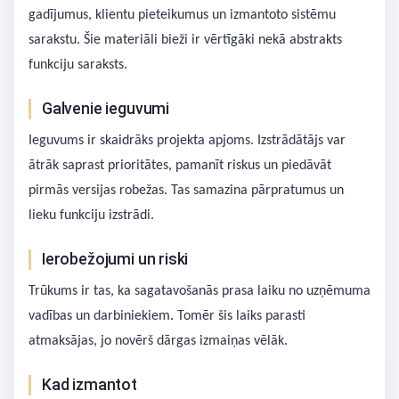
gadījumus, klientu pieteikumus un izmantoto sistēmu
sarakstu. Šie materiāli bieži ir vērtīgāki nekā abstrakts
funkciju saraksts.
Galvenie ieguvumi
Ieguvums ir skaidrāks projekta apjoms. Izstrādātājs var
ātrāk saprast prioritātes, pamanīt riskus un piedāvāt
pirmās versijas robežas. Tas samazina pārpratumus un
lieku funkciju izstrādi.
Ierobežojumi un riski
Trūkums ir tas, ka sagatavošanās prasa laiku no uzņēmuma
vadības un darbiniekiem. Tomēr šis laiks parasti
atmaksājas, jo novērš dārgas izmaiņas vēlāk.
Kad izmantot