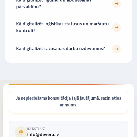
Kā digitalizēt līgumu un abonēšanas
→
pārvaldību?
Kā digitalizēt loģistikas statusus un maršrutu
→
kontroli?
Kā digitalizēt ražošanas darba uzdevumus?
→
Ja nepieciešama konsultācija šajā jautājumā, sazinieties
ar mums.
RAKSTI UZ
@
info@devera.lv