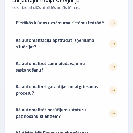
Citi jautājumi šajā kategorijā
Ieskaties arī citās atbildēs no šīs tēmas.
Biežākās kļūdas uzņēmuma sistēmu izstrādē
→
Kā automatizācijā apstrādāt izņēmuma
→
situācijas?
Kā automatizēt cenu piedāvājumu
→
saskaņošanu?
Kā automatizēt garantijas un atgriešanas
→
procesu?
Kā automatizēt pasūtījumu statusu
→
paziņošanu klientiem?