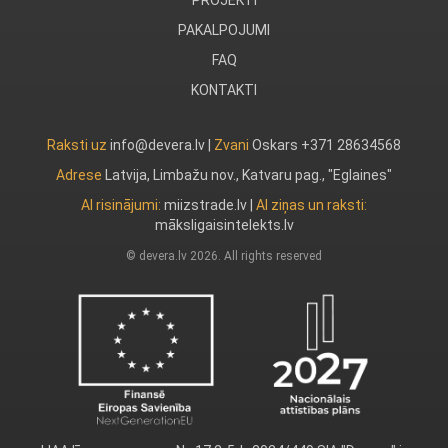
PROJEKTI
PAKALPOJUMI
FAQ
KONTAKTI
Raksti uz
info@devera.lv |
Zvani
Oskars +371 28634568
Adrese
Latvija, Limbažu nov., Katvaru pag., "Eglaines"
AI risinājumi:
miizstrade.lv
|
AI ziņas un raksti:
māksligaisintelekts.lv
© devera.lv 2026. All rights reserved