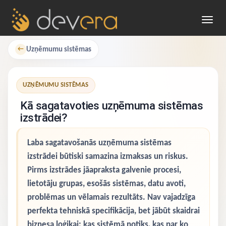
Toggl
navig
Uzņēmumu sistēmas
←
UZŅĒMUMU SISTĒMAS
Kā sagatavoties uzņēmuma sistēmas
izstrādei?
Laba sagatavošanās uzņēmuma sistēmas
izstrādei būtiski samazina izmaksas un riskus.
Pirms izstrādes jāapraksta galvenie procesi,
lietotāju grupas, esošās sistēmas, datu avoti,
problēmas un vēlamais rezultāts. Nav vajadzīga
perfekta tehniskā specifikācija, bet jābūt skaidrai
biznesa loģikai: kas sistēmā notiks, kas par ko