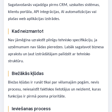
Sagatavošanās vajadzīga pirms CRM, uzskaites sistēmas,
klientu portāla, API integrācijas, AI automatizācijas vai
plašas web aplikācijas izstrādes.
Kad neizmantot
Nav jāmēģina uzrakstīt pilnīgu tehnisko specifikāciju, ja
uzņēmumam nav šādas pieredzes. Labāk sagatavot biznesa
aprakstu un ļaut izstrādātājam palīdzēt ar tehnisko
struktūru.
Biežākās kļūdas
Biežas kļūdas ir runāt tikai par vēlamajām pogām, nevis
procesu, neiesaistīt faktiskos lietotājus un neizlemt, kuras
funkcijas ir pirmā posma prioritāte.
Ieviešanas process