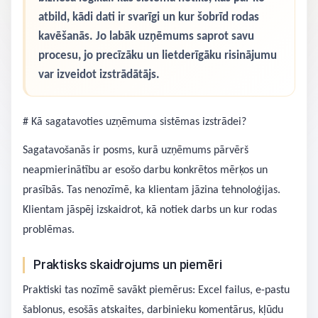
atbild, kādi dati ir svarīgi un kur šobrīd rodas
kavēšanās. Jo labāk uzņēmums saprot savu
procesu, jo precīzāku un lietderīgāku risinājumu
var izveidot izstrādātājs.
# Kā sagatavoties uzņēmuma sistēmas izstrādei?
Sagatavošanās ir posms, kurā uzņēmums pārvērš
neapmierinātību ar esošo darbu konkrētos mērķos un
prasībās. Tas nenozīmē, ka klientam jāzina tehnoloģijas.
Klientam jāspēj izskaidrot, kā notiek darbs un kur rodas
problēmas.
Praktisks skaidrojums un piemēri
Praktiski tas nozīmē savākt piemērus: Excel failus, e-pastu
šablonus, esošās atskaites, darbinieku komentārus, kļūdu