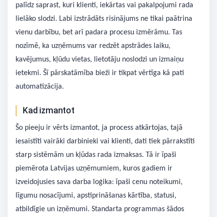
palīdz saprast, kuri klienti, iekārtas vai pakalpojumi rada
lielāko slodzi. Labi izstrādāts risinājums ne tikai paātrina
vienu darbību, bet arī padara procesu izmērāmu. Tas
nozīmē, ka uzņēmums var redzēt apstrādes laiku,
kavējumus, kļūdu vietas, lietotāju noslodzi un izmaiņu
ietekmi. Šī pārskatāmība bieži ir tikpat vērtīga kā pati
automatizācija.
Kad izmantot
Šo pieeju ir vērts izmantot, ja process atkārtojas, tajā
iesaistīti vairāki darbinieki vai klienti, dati tiek pārrakstīti
starp sistēmām un kļūdas rada izmaksas. Tā ir īpaši
piemērota Latvijas uzņēmumiem, kuros gadiem ir
izveidojusies sava darba loģika: īpaši cenu noteikumi,
līgumu nosacījumi, apstiprināšanas kārtība, statusi,
atbildīgie un izņēmumi. Standarta programmas šādos