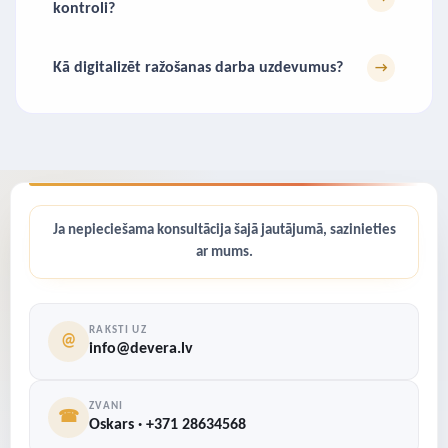
kontroli?
Kā digitalizēt ražošanas darba uzdevumus?
→
Ja nepieciešama konsultācija šajā jautājumā, sazinieties
ar mums.
RAKSTI UZ
@
info@devera.lv
ZVANI
☎
Oskars · +371 28634568