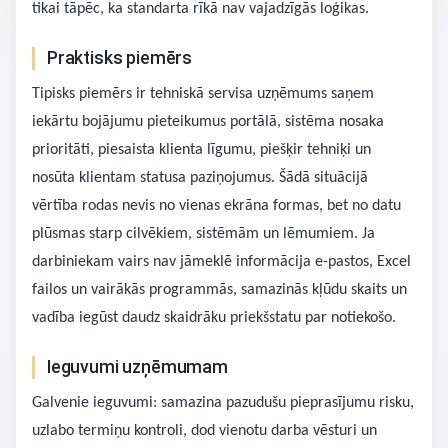
tikai tāpēc, ka standarta rīkā nav vajadzīgās loģikas.
Praktisks piemērs
Tipisks piemērs ir tehniskā servisa uzņēmums saņem
iekārtu bojājumu pieteikumus portālā, sistēma nosaka
prioritāti, piesaista klienta līgumu, piešķir tehniķi un
nosūta klientam statusa paziņojumus. Šādā situācijā
vērtība rodas nevis no vienas ekrāna formas, bet no datu
plūsmas starp cilvēkiem, sistēmām un lēmumiem. Ja
darbiniekam vairs nav jāmeklē informācija e-pastos, Excel
failos un vairākās programmās, samazinās kļūdu skaits un
vadība iegūst daudz skaidrāku priekšstatu par notiekošo.
Ieguvumi uzņēmumam
Galvenie ieguvumi: samazina pazudušu pieprasījumu risku,
uzlabo termiņu kontroli, dod vienotu darba vēsturi un