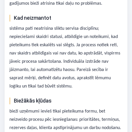
gadījumos bieži atrisina tikai daļu no problēmas.
Kad neizmantot
sistēma pati neatrisina sliktu servisa disciplīnu;
nepieciešami skaidri statusi, atbildīgie un noteikumi, kad
pieteikums tiek eskalēts vai slēgts. Ja process notiek reti,
nav skaidrs atbildīgais vai nav datu, ko apstrādāt, vispirms
jāveic procesa sakārtošana. Individuāla izstrāde nav
jāizmanto, lai automatizētu haosu. Pareizā secība ir
saprast mērķi, definēt datu avotus, aprakstīt lēmumu
loģiku un tikai tad būvēt sistēmu.
Biežākās kļūdas
bieži uzņēmumi ievieš tikai pieteikuma formu, bet
neizveido procesu pēc iesniegšanas: prioritātes, termiņus,
rezerves daļas, klienta apstiprinājumu un darbu nodošanu.