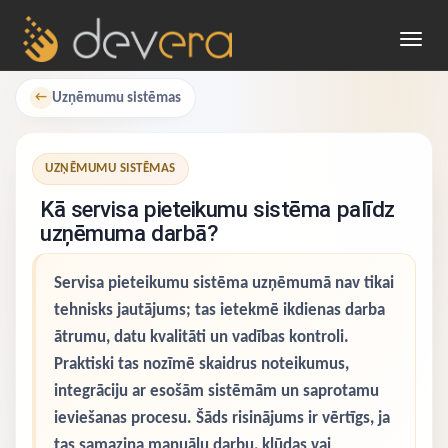
Toggl
navig
Uzņēmumu sistēmas
←
UZŅĒMUMU SISTĒMAS
Kā servisa pieteikumu sistēma palīdz
uzņēmuma darbā?
Servisa pieteikumu sistēma uzņēmumā nav tikai
tehnisks jautājums; tas ietekmē ikdienas darba
ātrumu, datu kvalitāti un vadības kontroli.
Praktiski tas nozīmē skaidrus noteikumus,
integrāciju ar esošām sistēmām un saprotamu
ieviešanas procesu. Šāds risinājums ir vērtīgs, ja
tas samazina manuālu darbu, kļūdas vai