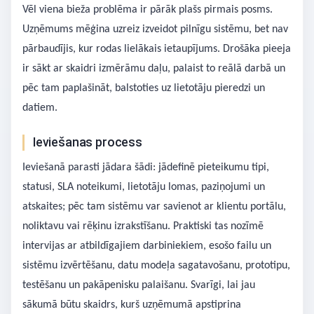
Vēl viena bieža problēma ir pārāk plašs pirmais posms.
Uzņēmums mēģina uzreiz izveidot pilnīgu sistēmu, bet nav
pārbaudījis, kur rodas lielākais ietaupījums. Drošāka pieeja
ir sākt ar skaidri izmērāmu daļu, palaist to reālā darbā un
pēc tam paplašināt, balstoties uz lietotāju pieredzi un
datiem.
Ieviešanas process
Ieviešanā parasti jādara šādi: jādefinē pieteikumu tipi,
statusi, SLA noteikumi, lietotāju lomas, paziņojumi un
atskaites; pēc tam sistēmu var savienot ar klientu portālu,
noliktavu vai rēķinu izrakstīšanu. Praktiski tas nozīmē
intervijas ar atbildīgajiem darbiniekiem, esošo failu un
sistēmu izvērtēšanu, datu modeļa sagatavošanu, prototipu,
testēšanu un pakāpenisku palaišanu. Svarīgi, lai jau
sākumā būtu skaidrs, kurš uzņēmumā apstiprina