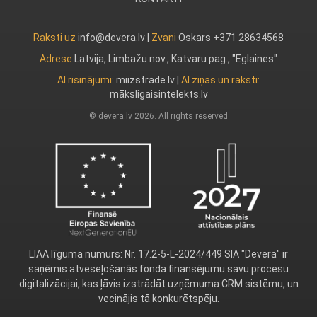
Raksti uz
info@devera.lv |
Zvani
Oskars +371 28634568
Adrese
Latvija, Limbažu nov., Katvaru pag., "Eglaines"
AI risinājumi:
miizstrade.lv
|
AI ziņas un raksti:
māksligaisintelekts.lv
© devera.lv 2026. All rights reserved
LIAA līguma numurs: Nr. 17.2-5-L-2024/449 SIA "Devera" ir
saņēmis atveseļošanās fonda finansējumu savu procesu
digitalizācijai, kas ļāvis izstrādāt uzņēmuma CRM sistēmu, un
vecinājis tā konkurētspēju.