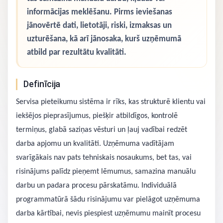
informācijas meklēšanu. Pirms ieviešanas
jānovērtē dati, lietotāji, riski, izmaksas un
uzturēšana, kā arī jānosaka, kurš uzņēmumā
atbild par rezultātu kvalitāti.
Definīcija
Servisa pieteikumu sistēma ir rīks, kas strukturē klientu vai
iekšējos pieprasījumus, piešķir atbildīgos, kontrolē
termiņus, glabā saziņas vēsturi un ļauj vadībai redzēt
darba apjomu un kvalitāti. Uzņēmuma vadītājam
svarīgākais nav pats tehniskais nosaukums, bet tas, vai
risinājums palīdz pieņemt lēmumus, samazina manuālu
darbu un padara procesu pārskatāmu. Individuālā
programmatūrā šādu risinājumu var pielāgot uzņēmuma
darba kārtībai, nevis piespiest uzņēmumu mainīt procesu