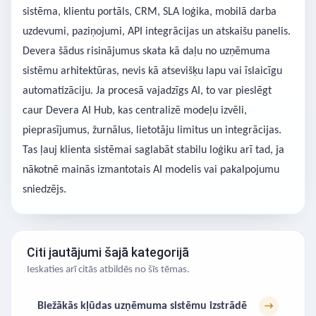
sistēma, klientu portāls, CRM, SLA loģika, mobilā darba
uzdevumi, paziņojumi, API integrācijas un atskaišu panelis.
Devera šādus risinājumus skata kā daļu no uzņēmuma
sistēmu arhitektūras, nevis kā atsevišķu lapu vai īslaicīgu
automatizāciju. Ja procesā vajadzīgs AI, to var pieslēgt
caur Devera AI Hub, kas centralizē modeļu izvēli,
pieprasījumus, žurnālus, lietotāju limitus un integrācijas.
Tas ļauj klienta sistēmai saglabāt stabilu loģiku arī tad, ja
nākotnē mainās izmantotais AI modelis vai pakalpojumu
sniedzējs.
Citi jautājumi šajā kategorijā
Ieskaties arī citās atbildēs no šīs tēmas.
Biežākās kļūdas uzņēmuma sistēmu izstrādē
→