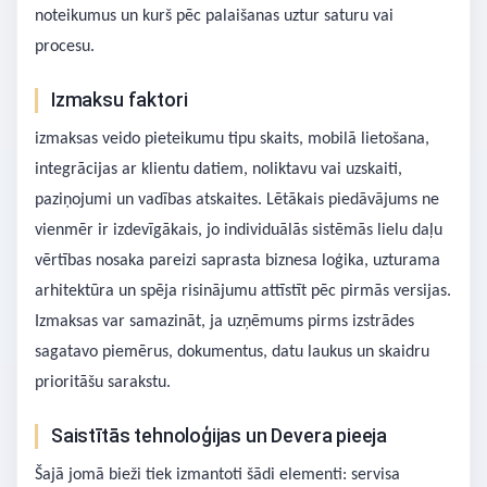
noteikumus un kurš pēc palaišanas uztur saturu vai
procesu.
Izmaksu faktori
izmaksas veido pieteikumu tipu skaits, mobilā lietošana,
integrācijas ar klientu datiem, noliktavu vai uzskaiti,
paziņojumi un vadības atskaites. Lētākais piedāvājums ne
vienmēr ir izdevīgākais, jo individuālās sistēmās lielu daļu
vērtības nosaka pareizi saprasta biznesa loģika, uzturama
arhitektūra un spēja risinājumu attīstīt pēc pirmās versijas.
Izmaksas var samazināt, ja uzņēmums pirms izstrādes
sagatavo piemērus, dokumentus, datu laukus un skaidru
prioritāšu sarakstu.
Saistītās tehnoloģijas un Devera pieeja
Šajā jomā bieži tiek izmantoti šādi elementi: servisa