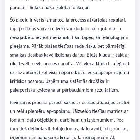
parasti ir lielāka nekā izolētai funkcijai.
Šo pieeju ir vērts izmantot, ja process atkārtojas regulāri,
tajā piedalās vairāki cilvēki vai kļūdu cena ir jūtama. To
nevajadzētu ieviest mehāniski tikai tāpēc, ka tehnoloģija ir
pieejama. Pārāk plašas tiesības rada risku, bet pārmērīgi
smalkas tiesības kavē ikdienas darbu. Bieža kļūda ir sākt ar
rīka izvēli, nevis procesa analīzi. Vēl viena kļūda ir mēģināt
uzreiz automatizēt visu, neparedzot cilvēka apstiprinājumu
kritiskos posmos. Uzņēmuma sistēmās drošāka ir
pakāpeniska ieviešana ar pārbaudāmiem rezultātiem.
Ieviešanas process parasti sākas ar esošās situācijas analīzi
un reālu piemēru apkopošanu. Jāizveido tiesību matrica ar
lomām, datu objektiem, darbībām un izņēmumiem. Pēc
tam tiek definētas lietotāju lomas, datu avoti, integrācijas,
izņēmumi un panākumu kritēriji. Ja risinājumā ir AI,