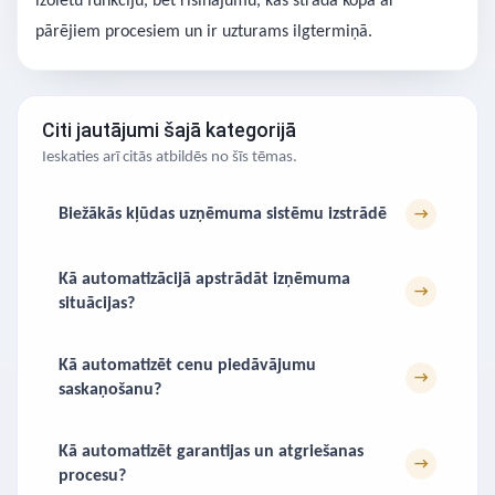
izolētu funkciju, bet risinājumu, kas strādā kopā ar
pārējiem procesiem un ir uzturams ilgtermiņā.
Citi jautājumi šajā kategorijā
Ieskaties arī citās atbildēs no šīs tēmas.
Biežākās kļūdas uzņēmuma sistēmu izstrādē
→
Kā automatizācijā apstrādāt izņēmuma
→
situācijas?
Kā automatizēt cenu piedāvājumu
→
saskaņošanu?
Kā automatizēt garantijas un atgriešanas
→
procesu?