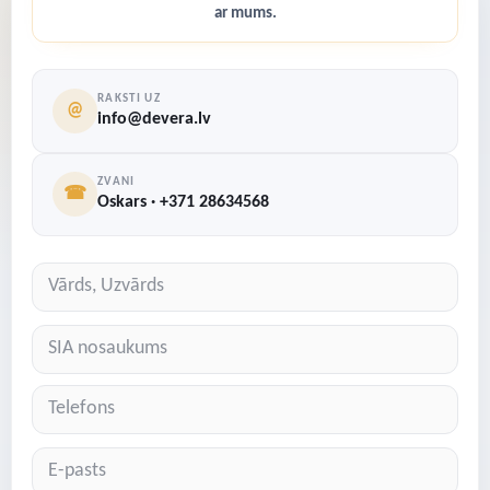
ar mums.
RAKSTI UZ
@
info@devera.lv
ZVANI
☎
Oskars · +371 28634568