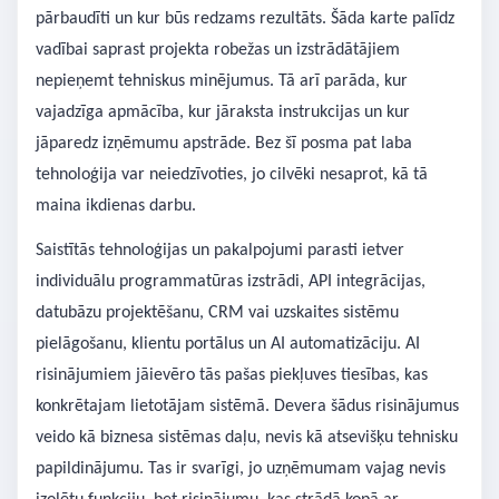
pārbaudīti un kur būs redzams rezultāts. Šāda karte palīdz
vadībai saprast projekta robežas un izstrādātājiem
nepieņemt tehniskus minējumus. Tā arī parāda, kur
vajadzīga apmācība, kur jāraksta instrukcijas un kur
jāparedz izņēmumu apstrāde. Bez šī posma pat laba
tehnoloģija var neiedzīvoties, jo cilvēki nesaprot, kā tā
maina ikdienas darbu.
Saistītās tehnoloģijas un pakalpojumi parasti ietver
individuālu programmatūras izstrādi, API integrācijas,
datubāzu projektēšanu, CRM vai uzskaites sistēmu
pielāgošanu, klientu portālus un AI automatizāciju. AI
risinājumiem jāievēro tās pašas piekļuves tiesības, kas
konkrētajam lietotājam sistēmā. Devera šādus risinājumus
veido kā biznesa sistēmas daļu, nevis kā atsevišķu tehnisku
papildinājumu. Tas ir svarīgi, jo uzņēmumam vajag nevis