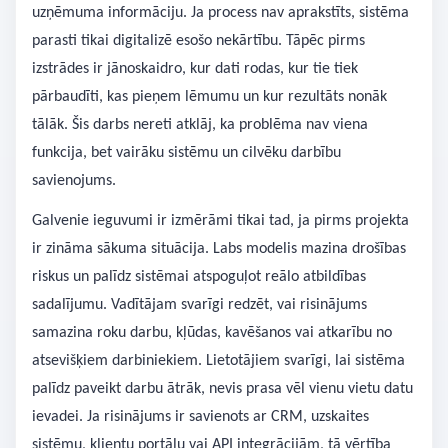
uzņēmuma informāciju. Ja process nav aprakstīts, sistēma
parasti tikai digitalizē esošo nekārtību. Tāpēc pirms
izstrādes ir jānoskaidro, kur dati rodas, kur tie tiek
pārbaudīti, kas pieņem lēmumu un kur rezultāts nonāk
tālāk. Šis darbs nereti atklāj, ka problēma nav viena
funkcija, bet vairāku sistēmu un cilvēku darbību
savienojums.
Galvenie ieguvumi ir izmērāmi tikai tad, ja pirms projekta
ir zināma sākuma situācija. Labs modelis mazina drošības
riskus un palīdz sistēmai atspoguļot reālo atbildības
sadalījumu. Vadītājam svarīgi redzēt, vai risinājums
samazina roku darbu, kļūdas, kavēšanos vai atkarību no
atsevišķiem darbiniekiem. Lietotājiem svarīgi, lai sistēma
palīdz paveikt darbu ātrāk, nevis prasa vēl vienu vietu datu
ievadei. Ja risinājums ir savienots ar CRM, uzskaites
sistēmu, klientu portālu vai API integrācijām, tā vērtība