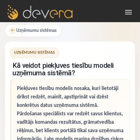
Toggl
navig
Uzņēmumu sistēmas
←
UZŅĒMUMU SISTĒMAS
Kā veidot piekļuves tiesību modeli
uzņēmuma sistēmā?
Piekļuves tiesību modelis nosaka, kuri lietotāji
drīkst redzēt, mainīt, apstiprināt vai dzēst
konkrētus datus uzņēmuma sistēmā.
Pārdošanas speciālists var redzēt savus klientus,
vadītājs komandas rezultātus, grāmatvedība
rēķinus, bet klients portālā tikai sava uzņēmuma
informāciju. Labs modelis mazina drošības riskus