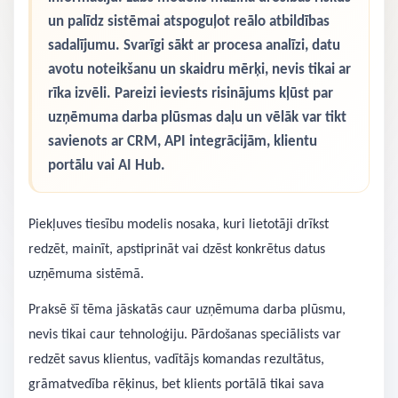
un palīdz sistēmai atspoguļot reālo atbildības
sadalījumu. Svarīgi sākt ar procesa analīzi, datu
avotu noteikšanu un skaidru mērķi, nevis tikai ar
rīka izvēli. Pareizi ieviests risinājums kļūst par
uzņēmuma darba plūsmas daļu un vēlāk var tikt
savienots ar CRM, API integrācijām, klientu
portālu vai AI Hub.
Piekļuves tiesību modelis nosaka, kuri lietotāji drīkst
redzēt, mainīt, apstiprināt vai dzēst konkrētus datus
uzņēmuma sistēmā.
Praksē šī tēma jāskatās caur uzņēmuma darba plūsmu,
nevis tikai caur tehnoloģiju. Pārdošanas speciālists var
redzēt savus klientus, vadītājs komandas rezultātus,
grāmatvedība rēķinus, bet klients portālā tikai sava