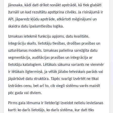
jānosaka, kādi dati drīkst nonākt apstrādē, kā tiek glabāti
žurnāli un kad rezultātu apstiprina cilvēks. Ja risinājumā ir
API, jāparedz kļūdu apstrāde, atkārtoti mēģinājumi un
skaidra datu īpašumtiesību loģika.
Izmaksas ietekmē funkciju apjoms, datu kvalitāte,
integrāciju skaits, lietotāju tiesības, drošības prasības un
uzturēšanas modelis. Izmaksas palielina sarežģīta datu
segmentācija, auditācijas prasības un integrācija ar
lietotāju katalogiem. Lētākais sākuma variants ne vienmēr
ir lētākais ilgtermiņā, ja vēlāk jālabo tehniskais parāds vai
jāpārbūvē datu struktūra. Tāpēc svarīgi izvērtēt ne tikai
izstrādes cenu, bet arī to, cik viegli sistēmu varēs mainīt
pēc gada vai diviem.
Pirms gala lēmuma ir lietderīgi izveidot nelielu ieviešanas
karti: ko darīs lietotājs, ko darīs sistēma, kur dati tiks