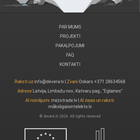
PAR MUMS
PROJEKTI
PAKALPOJUMI
FAQ
KONTAKTI
Raksti uz
info@devera.lv |
Zvani
Oskars +371 28634568
Adrese
Latvija, Limbažu nov., Katvaru pag., "Eglaines"
AI risinājumi:
miizstrade.lv
|
AI ziņas un raksti:
māksligaisintelekts.lv
© devera.lv 2026. All rights reserved