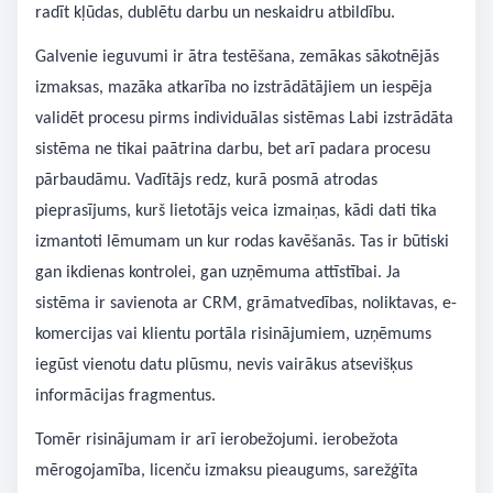
radīt kļūdas, dublētu darbu un neskaidru atbildību.
Galvenie ieguvumi ir ātra testēšana, zemākas sākotnējās
izmaksas, mazāka atkarība no izstrādātājiem un iespēja
validēt procesu pirms individuālas sistēmas Labi izstrādāta
sistēma ne tikai paātrina darbu, bet arī padara procesu
pārbaudāmu. Vadītājs redz, kurā posmā atrodas
pieprasījums, kurš lietotājs veica izmaiņas, kādi dati tika
izmantoti lēmumam un kur rodas kavēšanās. Tas ir būtiski
gan ikdienas kontrolei, gan uzņēmuma attīstībai. Ja
sistēma ir savienota ar CRM, grāmatvedības, noliktavas, e-
komercijas vai klientu portāla risinājumiem, uzņēmums
iegūst vienotu datu plūsmu, nevis vairākus atsevišķus
informācijas fragmentus.
Tomēr risinājumam ir arī ierobežojumi. ierobežota
mērogojamība, licenču izmaksu pieaugums, sarežģīta