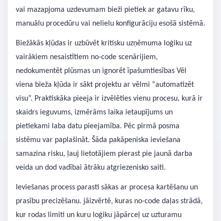
vai mazapjoma uzdevumam bieži pietiek ar gatavu rīku,
manuālu procedūru vai nelielu konfigurāciju esošā sistēmā.
Biežākās kļūdas ir uzbūvēt kritisku uzņēmuma loģiku uz
vairākiem nesaistītiem no-code scenārijiem,
nedokumentēt plūsmas un ignorēt īpašumtiesības Vēl
viena bieža kļūda ir sākt projektu ar vēlmi “automatizēt
visu”. Praktiskāka pieeja ir izvēlēties vienu procesu, kurā ir
skaidrs ieguvums, izmērāms laika ietaupījums un
pietiekami laba datu pieejamība. Pēc pirmā posma
sistēmu var paplašināt. Šāda pakāpeniska ieviešana
samazina risku, ļauj lietotājiem pierast pie jaunā darba
veida un dod vadībai ātrāku atgriezenisko saiti.
Ieviešanas process parasti sākas ar procesa kartēšanu un
prasību precizēšanu. jāizvērtē, kuras no-code daļas strādā,
kur rodas limiti un kuru loģiku jāpārceļ uz uzturamu