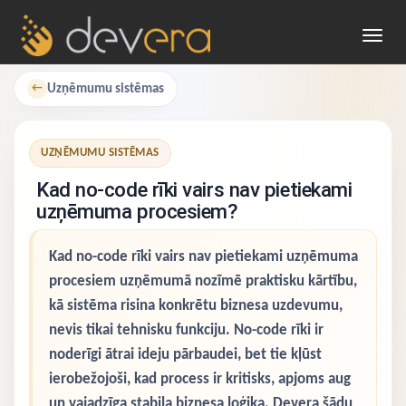
Toggl
navig
Uzņēmumu sistēmas
←
UZŅĒMUMU SISTĒMAS
Kad no-code rīki vairs nav pietiekami
uzņēmuma procesiem?
Kad no-code rīki vairs nav pietiekami uzņēmuma
procesiem uzņēmumā nozīmē praktisku kārtību,
kā sistēma risina konkrētu biznesa uzdevumu,
nevis tikai tehnisku funkciju. No-code rīki ir
noderīgi ātrai ideju pārbaudei, bet tie kļūst
ierobežojoši, kad process ir kritisks, apjoms aug
un vajadzīga stabila biznesa loģika. Devera šādu