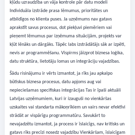
kļūdu uzraudzība un vāja kontrole pār datu modeli
Individuāla izstrāde prasa lēmumus, prioritātes un
atbildīgos no klienta puses. Ja uzņēmums nav gatavs
aprakstīt savus procesus, dot piekļuvi piemēriem vai
pieņemt lēmumus par izņēmuma situācijām, projekts var
kļūt lēnāks un dārgāks. Tāpēc labs izstrādātājs sāk ar izpēti,
nevis ar programmēšanu. Vispirms jāizprot biznesa loģika,
datu struktūra, lietotāju lomas un integrāciju vajadzības.
Šādu risinājumu ir vērts izmantot, ja rīks jau apkalpo
būtiskus biznesa procesus, datu apjoms aug vai
nepieciešamas specifiskas integrācijas Tas ir īpaši aktuāli
Latvijas uzņēmumiem, kuri ir izauguši no vienkāršas
uzskaites vai standarta mākoņrīkiem un vairs nevar efektīvi
strādāt ar vispārīgu programmatūru. Savukārt to
nevajadzētu izmantot, ja process ir īslaicīgs, nav kritisks un
gatavs rīks precīzi nosedz vajadzību Vienkāršam, īslaicīgam