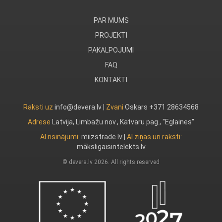
PAR MUMS
PROJEKTI
PAKALPOJUMI
FAQ
KONTAKTI
Raksti uz
info@devera.lv |
Zvani
Oskars +371 28634568
Adrese
Latvija, Limbažu nov., Katvaru pag., "Eglaines"
AI risinājumi:
miizstrade.lv
|
AI ziņas un raksti:
māksligaisintelekts.lv
© devera.lv 2026. All rights reserved