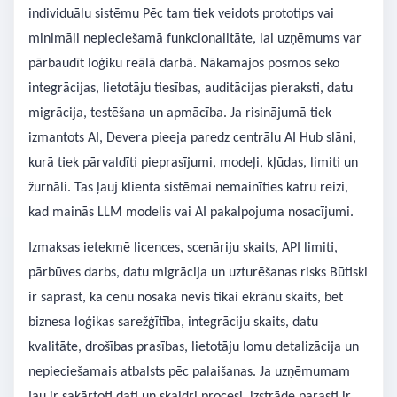
individuālu sistēmu Pēc tam tiek veidots prototips vai
minimāli nepieciešamā funkcionalitāte, lai uzņēmums var
pārbaudīt loģiku reālā darbā. Nākamajos posmos seko
integrācijas, lietotāju tiesības, auditācijas pieraksti, datu
migrācija, testēšana un apmācība. Ja risinājumā tiek
izmantots AI, Devera pieeja paredz centrālu AI Hub slāni,
kurā tiek pārvaldīti pieprasījumi, modeļi, kļūdas, limiti un
žurnāli. Tas ļauj klienta sistēmai nemainīties katru reizi,
kad mainās LLM modelis vai AI pakalpojuma nosacījumi.
Izmaksas ietekmē licences, scenāriju skaits, API limiti,
pārbūves darbs, datu migrācija un uzturēšanas risks Būtiski
ir saprast, ka cenu nosaka nevis tikai ekrānu skaits, bet
biznesa loģikas sarežģītība, integrāciju skaits, datu
kvalitāte, drošības prasības, lietotāju lomu detalizācija un
nepieciešamais atbalsts pēc palaišanas. Ja uzņēmumam