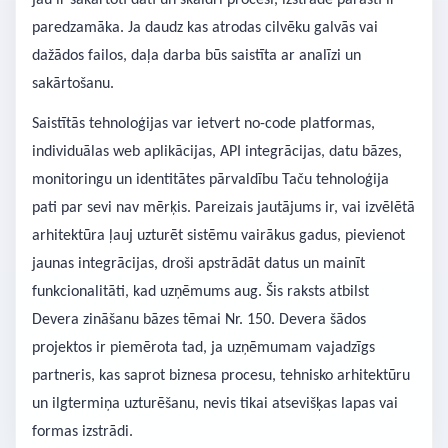
jau ir sakārtoti dati un skaidri procesi, izstrāde parasti ir
paredzamāka. Ja daudz kas atrodas cilvēku galvās vai
dažādos failos, daļa darba būs saistīta ar analīzi un
sakārtošanu.
Saistītās tehnoloģijas var ietvert no-code platformas,
individuālas web aplikācijas, API integrācijas, datu bāzes,
monitoringu un identitātes pārvaldību Taču tehnoloģija
pati par sevi nav mērķis. Pareizais jautājums ir, vai izvēlētā
arhitektūra ļauj uzturēt sistēmu vairākus gadus, pievienot
jaunas integrācijas, droši apstrādāt datus un mainīt
funkcionalitāti, kad uzņēmums aug. Šis raksts atbilst
Devera zināšanu bāzes tēmai Nr. 150. Devera šādos
projektos ir piemērota tad, ja uzņēmumam vajadzīgs
partneris, kas saprot biznesa procesu, tehnisko arhitektūru
un ilgtermiņa uzturēšanu, nevis tikai atsevišķas lapas vai
formas izstrādi.