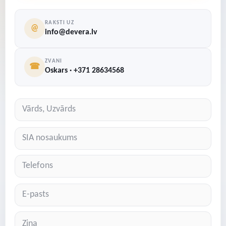
RAKSTI UZ
@
info@devera.lv
ZVANI
☎
Oskars · +371 28634568