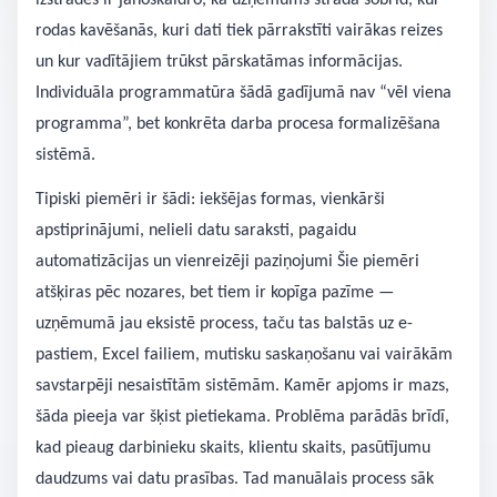
izstrādes ir jānoskaidro, kā uzņēmums strādā šobrīd, kur
rodas kavēšanās, kuri dati tiek pārrakstīti vairākas reizes
un kur vadītājiem trūkst pārskatāmas informācijas.
Individuāla programmatūra šādā gadījumā nav “vēl viena
programma”, bet konkrēta darba procesa formalizēšana
sistēmā.
Tipiski piemēri ir šādi: iekšējas formas, vienkārši
apstiprinājumi, nelieli datu saraksti, pagaidu
automatizācijas un vienreizēji paziņojumi Šie piemēri
atšķiras pēc nozares, bet tiem ir kopīga pazīme —
uzņēmumā jau eksistē process, taču tas balstās uz e-
pastiem, Excel failiem, mutisku saskaņošanu vai vairākām
savstarpēji nesaistītām sistēmām. Kamēr apjoms ir mazs,
šāda pieeja var šķist pietiekama. Problēma parādās brīdī,
kad pieaug darbinieku skaits, klientu skaits, pasūtījumu
daudzums vai datu prasības. Tad manuālais process sāk