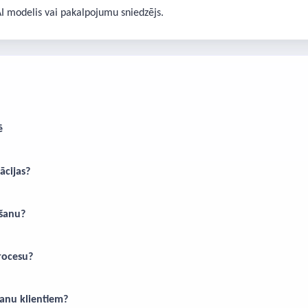
AI modelis vai pakalpojumu sniedzējs.
ē
ācijas?
šanu?
rocesu?
anu klientiem?