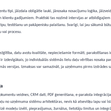
tu tipi, jāizdala obligātie lauki, jānosaka nosacījumu loģika, jāizveid
 klientu gadījumiem. Praktiski tas nozīmē intervijas ar atbildīgajiem
ipu, testēšanu un pakāpenisku palaišanu. Svarīgi, lai jau sākumā būt
u vai procesu.
ežģītība, datu avotu kvalitāte, nepieciešamie formāti, parakstīšanas
r izdevīgākais, jo individuālās sistēmās lielu daļu vērtības nosaka pa
pirmās versijas. Izmaksas var samazināt, ja uzņēmums pirms izstrādes
ja
 dokumentu veidnes, CRM dati, PDF ģenerēšana, e-paraksta integrācijas
aļu no uzņēmuma sistēmu arhitektūras, nevis kā atsevišķu lapu vai īsla
zē modeļu izvēli, pieprasījumus, žurnālus, lietotāju limitus un integrā