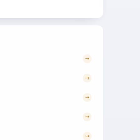
→
→
→
→
→