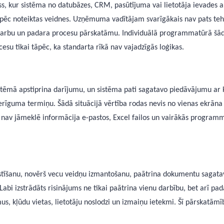
, kur sistēma no datubāzes, CRM, pasūtījuma vai lietotāja ievades 
 pēc noteiktas veidnes. Uzņēmuma vadītājam svarīgākais nav pats tehn
arbu un padara procesu pārskatāmu. Individuālā programmatūrā šād
esu tikai tāpēc, ka standarta rīkā nav vajadzīgās loģikas.
stēmā apstiprina darījumu, un sistēma pati sagatavo piedāvājumu ar 
īguma termiņu. Šādā situācijā vērtība rodas nevis no vienas ekrāna 
av jāmeklē informācija e-pastos, Excel failos un vairākās programmā
īšanu, novērš vecu veidņu izmantošanu, paātrina dokumentu sagatavoš
. Labi izstrādāts risinājums ne tikai paātrina vienu darbību, bet arī 
 kļūdu vietas, lietotāju noslodzi un izmaiņu ietekmi. Šī pārskatāmība