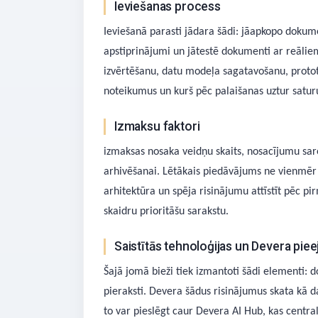
Ieviešanas process
Ieviešanā parasti jādara šādi: jāapkopo dokumen
apstiprinājumi un jātestē dokumenti ar reāliem
izvērtēšanu, datu modeļa sagatavošanu, protot
noteikumus un kurš pēc palaišanas uztur satur
Izmaksu faktori
izmaksas nosaka veidņu skaits, nosacījumu sar
arhivēšanai. Lētākais piedāvājums ne vienmēr i
arhitektūra un spēja risinājumu attīstīt pēc 
skaidru prioritāšu sarakstu.
Saistītās tehnoloģijas un Devera piee
Šajā jomā bieži tiek izmantoti šādi elementi:
pieraksti. Devera šādus risinājumus skata kā d
to var pieslēgt caur Devera AI Hub, kas centrali