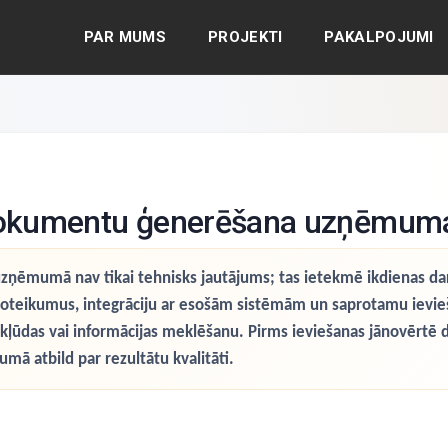
PAR MUMS
PROJEKTI
PAKALPOJUMI
 dokumentu ģenerēšana uzņēmum
ēmumā nav tikai tehnisks jautājums; tas ietekmē ikdienas darb
 noteikumus, integrāciju ar esošām sistēmām un saprotamu ievieš
kļūdas vai informācijas meklēšanu. Pirms ieviešanas jānovērtē dati
mā atbild par rezultātu kvalitāti.