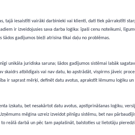
s, tajā iesaistīti vairāki darbinieki vai klienti, dati tiek pārrakstīti 
iem ir izveidojusies sava darba loģika: īpaši cenu noteikumi, līgumu 
šādos gadījumos bieži atrisina tikai daļu no problēmas.
lnīgi unikāla juridiska saruna; šādos gadījumos sistēmai labāk sagata
 nav skaidrs atbildīgais vai nav datu, ko apstrādāt, vispirms jāveic pro
ība ir saprast mērķi, definēt datu avotus, aprakstīt lēmumu loģiku un 
nta izskatu, bet nesakārtot datu avotus, apstiprināšanas loģiku, versi
Uzņēmums mēģina uzreiz izveidot pilnīgu sistēmu, bet nav pārbaudījis
t to reālā darbā un pēc tam paplašināt, balstoties uz lietotāju pieredz