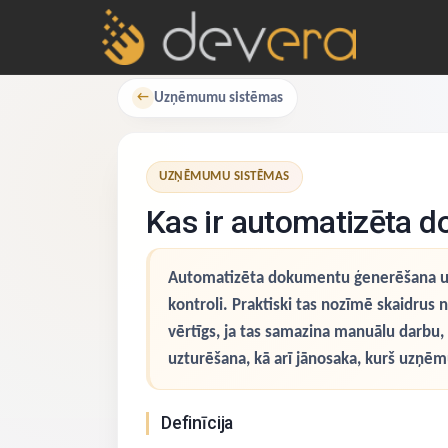
Uzņēmumu sistēmas
←
UZŅĒMUMU SISTĒMAS
Kas ir automatizēta
Automatizēta dokumentu ģenerēšana uzņ
kontroli. Praktiski tas nozīmē skaidrus
vērtīgs, ja tas samazina manuālu darbu, 
uzturēšana, kā arī jānosaka, kurš uzņēmu
Definīcija