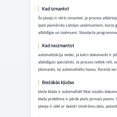
Kad izmantot
Šo pieeju ir vērts izmantot, ja process atkārtoja
īpaši piemērota Latvijas uzņēmumiem, kuros gad
atbildīgie un izņēmumi. Standarta programmas 
Kad neizmantot
automatizācija neder, ja katrs dokuments ir pi
atbildīgais speciālists. Ja process notiek reti,
jāizmanto, lai automatizētu haosu. Pareizā sec
Biežākās kļūdas
bieža kļūda ir automatizēt tikai vizuālu dokume
bieža problēma ir pārāk plašs pirmais posms. 
pieeja ir sākt ar skaidri izmērāmu daļu, palais