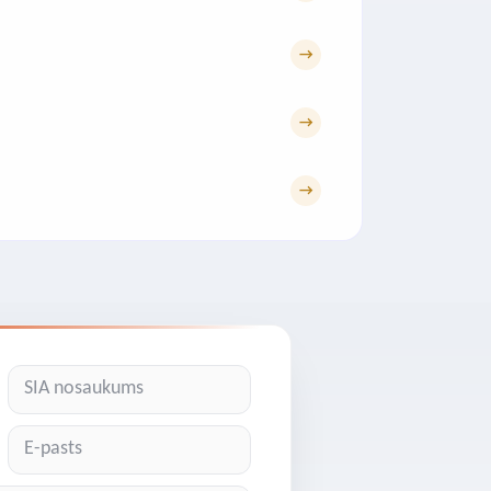
→
→
→