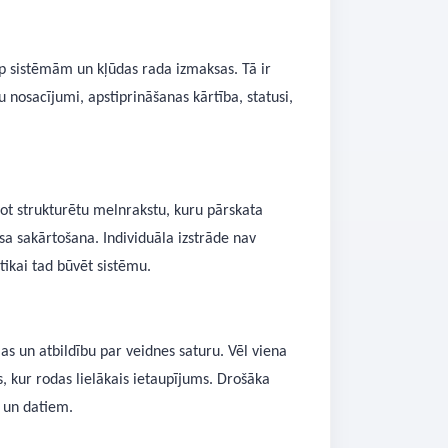
starp sistēmām un kļūdas rada izmaksas. Tā ir
nosacījumi, apstiprināšanas kārtība, statusi,
vot strukturētu melnrakstu, kuru pārskata
cesa sakārtošana. Individuāla izstrāde nav
tikai tad būvēt sistēmu.
jas un atbildību par veidnes saturu. Vēl viena
, kur rodas lielākais ietaupījums. Drošāka
i un datiem.