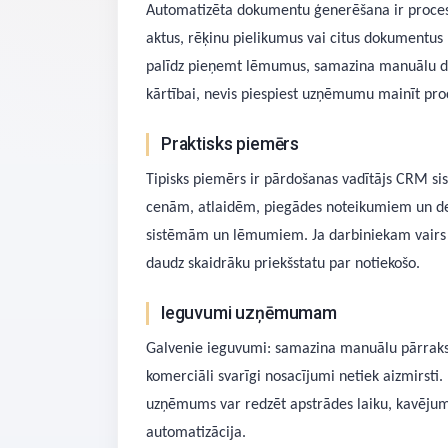
Automatizēta dokumentu ģenerēšana ir process
aktus, rēķinu pielikumus vai citus dokumentus
palīdz pieņemt lēmumus, samazina manuālu d
kārtībai, nevis piespiest uzņēmumu mainīt proc
Praktisks piemērs
Tipisks piemērs ir pārdošanas vadītājs CRM si
cenām, atlaidēm, piegādes noteikumiem un der
sistēmām un lēmumiem. Ja darbiniekam vairs n
daudz skaidrāku priekšstatu par notiekošo.
Ieguvumi uzņēmumam
Galvenie ieguvumi: samazina manuālu pārrakst
komerciāli svarīgi nosacījumi netiek aizmirsti
uzņēmums var redzēt apstrādes laiku, kavējumus,
automatizācija.