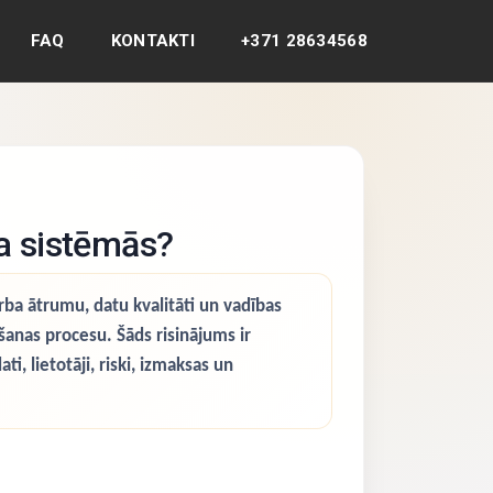
FAQ
KONTAKTI
+371 28634568
a sistēmās?
a ātrumu, datu kvalitāti un vadības
anas procesu. Šāds risinājums ir
, lietotāji, riski, izmaksas un