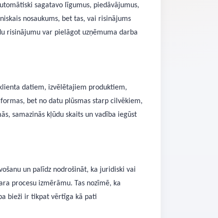
automātiski sagatavo līgumus, piedāvājumus,
iskais nosaukums, bet tas, vai risinājums
u risinājumu var pielāgot uzņēmuma darba
klienta datiem, izvēlētajiem produktiem,
formas, bet no datu plūsmas starp cilvēkiem,
s, samazinās kļūdu skaits un vadība iegūst
anu un palīdz nodrošināt, ka juridiski vai
padara procesu izmērāmu. Tas nozīmē, ka
 bieži ir tikpat vērtīga kā pati