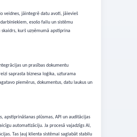
o veidnes, jāintegrē datu avoti, jāievieš
 darbiniekiem, esošo failu un sistēmu
u skaidrs, kurš uzņēmumā apstiprina
 integrācijas un prasības dokumentu
reizi saprasta biznesa loģika, uzturama
 sagatavo piemērus, dokumentus, datu laukus un
, apstiprināšanas plūsmas, API un auditācijas
icīgu automatizāciju. Ja procesā vajadzīgs AI,
cijas. Tas ļauj klienta sistēmai saglabāt stabilu