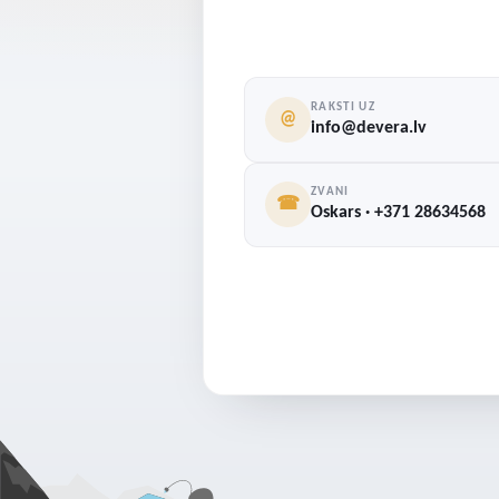
RAKSTI UZ
@
info@devera.lv
ZVANI
☎
Oskars · +371 28634568