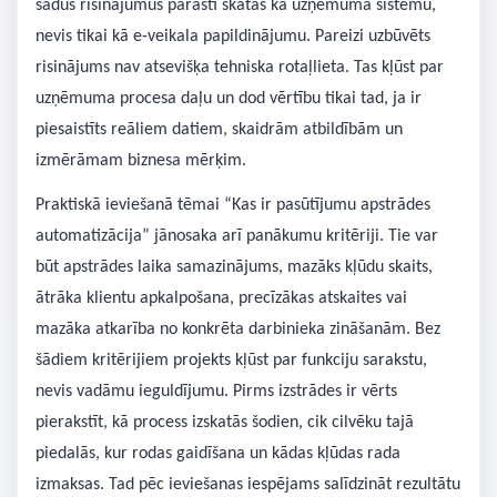
šādus risinājumus parasti skatās kā uzņēmuma sistēmu,
nevis tikai kā e-veikala papildinājumu. Pareizi uzbūvēts
risinājums nav atsevišķa tehniska rotaļlieta. Tas kļūst par
uzņēmuma procesa daļu un dod vērtību tikai tad, ja ir
piesaistīts reāliem datiem, skaidrām atbildībām un
izmērāmam biznesa mērķim.
Praktiskā ieviešanā tēmai “Kas ir pasūtījumu apstrādes
automatizācija” jānosaka arī panākumu kritēriji. Tie var
būt apstrādes laika samazinājums, mazāks kļūdu skaits,
ātrāka klientu apkalpošana, precīzākas atskaites vai
mazāka atkarība no konkrēta darbinieka zināšanām. Bez
šādiem kritērijiem projekts kļūst par funkciju sarakstu,
nevis vadāmu ieguldījumu. Pirms izstrādes ir vērts
pierakstīt, kā process izskatās šodien, cik cilvēku tajā
piedalās, kur rodas gaidīšana un kādas kļūdas rada
izmaksas. Tad pēc ieviešanas iespējams salīdzināt rezultātu