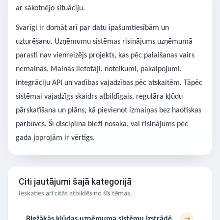
ar sākotnējo situāciju.
Svarīgi ir domāt arī par datu īpašumtiesībām un
uzturēšanu. Uzņēmumu sistēmas risinājums uzņēmumā
parasti nav vienreizējs projekts, kas pēc palaišanas vairs
nemainās. Mainās lietotāji, noteikumi, pakalpojumi,
integrāciju API un vadības vajadzības pēc atskaitēm. Tāpēc
sistēmai vajadzīgs skaidrs atbildīgais, regulāra kļūdu
pārskatīšana un plāns, kā pievienot izmaiņas bez haotiskas
pārbūves. Šī disciplīna bieži nosaka, vai risinājums pēc
gada joprojām ir vērtīgs.
Citi jautājumi šajā kategorijā
Ieskaties arī citās atbildēs no šīs tēmas.
Biežākās kļūdas uzņēmuma sistēmu izstrādē
→