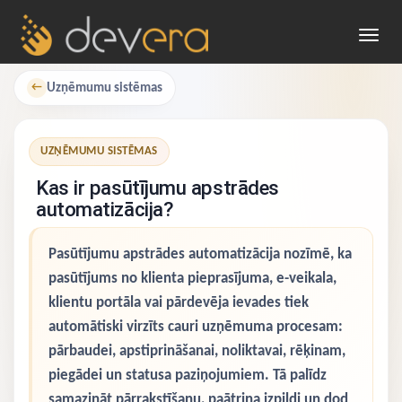
Toggl
navig
Uzņēmumu sistēmas
←
UZŅĒMUMU SISTĒMAS
Kas ir pasūtījumu apstrādes
automatizācija?
Pasūtījumu apstrādes automatizācija nozīmē, ka
pasūtījums no klienta pieprasījuma, e-veikala,
klientu portāla vai pārdevēja ievades tiek
automātiski virzīts cauri uzņēmuma procesam:
pārbaudei, apstiprināšanai, noliktavai, rēķinam,
piegādei un statusa paziņojumiem. Tā palīdz
samazināt pārrakstīšanu, paātrina izpildi un dod