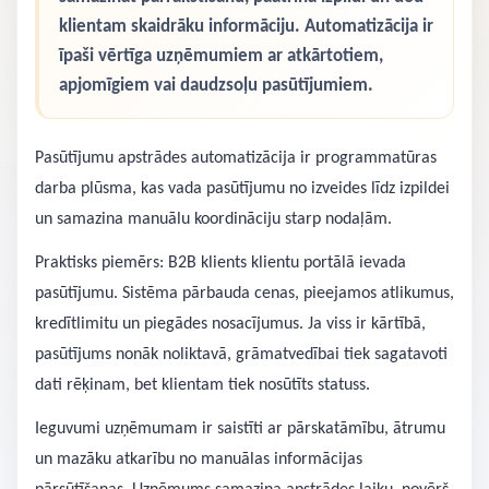
klientam skaidrāku informāciju. Automatizācija ir
īpaši vērtīga uzņēmumiem ar atkārtotiem,
apjomīgiem vai daudzsoļu pasūtījumiem.
Pasūtījumu apstrādes automatizācija ir programmatūras
darba plūsma, kas vada pasūtījumu no izveides līdz izpildei
un samazina manuālu koordināciju starp nodaļām.
Praktisks piemērs: B2B klients klientu portālā ievada
pasūtījumu. Sistēma pārbauda cenas, pieejamos atlikumus,
kredītlimitu un piegādes nosacījumus. Ja viss ir kārtībā,
pasūtījums nonāk noliktavā, grāmatvedībai tiek sagatavoti
dati rēķinam, bet klientam tiek nosūtīts statuss.
Ieguvumi uzņēmumam ir saistīti ar pārskatāmību, ātrumu
un mazāku atkarību no manuālas informācijas