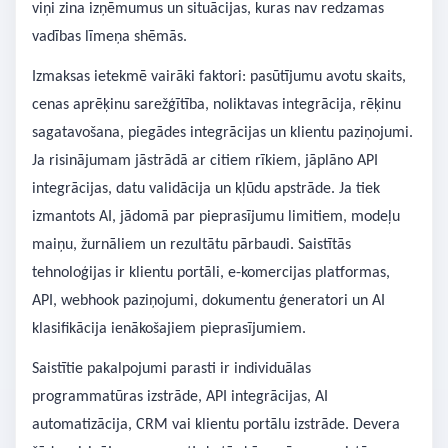
viņi zina izņēmumus un situācijas, kuras nav redzamas
vadības līmeņa shēmās.
Izmaksas ietekmē vairāki faktori: pasūtījumu avotu skaits,
cenas aprēķinu sarežģītība, noliktavas integrācija, rēķinu
sagatavošana, piegādes integrācijas un klientu paziņojumi.
Ja risinājumam jāstrādā ar citiem rīkiem, jāplāno API
integrācijas, datu validācija un kļūdu apstrāde. Ja tiek
izmantots AI, jādomā par pieprasījumu limitiem, modeļu
maiņu, žurnāliem un rezultātu pārbaudi. Saistītās
tehnoloģijas ir klientu portāli, e-komercijas platformas,
API, webhook paziņojumi, dokumentu ģeneratori un AI
klasifikācija ienākošajiem pieprasījumiem.
Saistītie pakalpojumi parasti ir individuālas
programmatūras izstrāde, API integrācijas, AI
automatizācija, CRM vai klientu portālu izstrāde. Devera