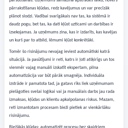
pārsūtīšanas. Uzņēmums samazina apstrādes laiku, novērš
pārrakstīšanas kļūdas, redz kavējumus un var precīzāk
plānot slodzi. Vadībai svarīgākais nav tas, ka sistēmā ir
daudz pogu, bet tas, ka dati kļūst uzticami un darbības ir
izsekojamas. Ja uzņēmums zina, kas ir izdarīts, kas kavējas
un kurš par to atbild, lēmumi kļūst konkrētāki.
Tomēr šo risinājumu nevajag ieviest automātiski katrā
situācijā. Ja pasūtījumi ir reti, katrs ir ļoti atšķirīgs un tos
vienmēr vajag manuāli izskatīt ekspertam, pilna
automatizācija var būt pārāk smagnēja. Individuāla
izstrāde ir pamatota tad, ja gatavs rīks liek uzņēmumam
pielāgoties svešai loģikai vai ja manuālais darbs jau rada
izmaksas, kļūdas un klientu apkalpošanas riskus. Mazam,
reti izmantotam procesam bieži pietiek ar vienkāršāku
risinājumu.
Biežākās kļūdas: automatizēt procesu bez skaidriem