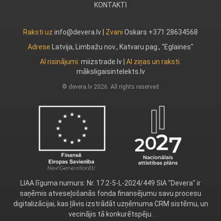
KONTAKTI
Raksti uz
info@devera.lv |
Zvani
Oskars +371 28634568
Adrese
Latvija, Limbažu nov., Katvaru pag., "Eglaines"
AI risinājumi:
miizstrade.lv
|
AI ziņas un raksti:
māksligaisintelekts.lv
© devera.lv 2026. All rights reserved
LIAA līguma numurs: Nr. 17.2-5-L-2024/449 SIA "Devera" ir
saņēmis atveseļošanās fonda finansējumu savu procesu
digitalizācijai, kas ļāvis izstrādāt uzņēmuma CRM sistēmu, un
vecinājis tā konkurētspēju.