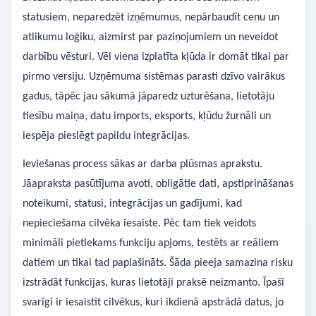
statusiem, neparedzēt izņēmumus, nepārbaudīt cenu un
atlikumu loģiku, aizmirst par paziņojumiem un neveidot
darbību vēsturi. Vēl viena izplatīta kļūda ir domāt tikai par
pirmo versiju. Uzņēmuma sistēmas parasti dzīvo vairākus
gadus, tāpēc jau sākumā jāparedz uzturēšana, lietotāju
tiesību maiņa, datu imports, eksports, kļūdu žurnāli un
iespēja pieslēgt papildu integrācijas.
Ieviešanas process sākas ar darba plūsmas aprakstu.
Jāapraksta pasūtījuma avoti, obligātie dati, apstiprināšanas
noteikumi, statusi, integrācijas un gadījumi, kad
nepieciešama cilvēka iesaiste. Pēc tam tiek veidots
minimāli pietiekams funkciju apjoms, testēts ar reāliem
datiem un tikai tad paplašināts. Šāda pieeja samazina risku
izstrādāt funkcijas, kuras lietotāji praksē neizmanto. Īpaši
svarīgi ir iesaistīt cilvēkus, kuri ikdienā apstrādā datus, jo