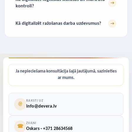
→
kontroli?
Kā digitalizēt ražošanas darba uzdevumus?
→
Ja nepieciešama konsultācija šajā jautājumā, sazinieties
ar mums.
RAKSTI UZ
@
info@devera.lv
ZVANI
☎
Oskars · +371 28634568