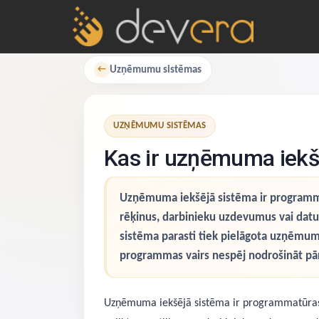
Uzņēmumu sistēmas
←
UZŅĒMUMU SISTĒMAS
Kas ir uzņēmuma iekš
Uzņēmuma iekšējā sistēma ir programmat
rēķinus, darbinieku uzdevumus vai dat
sistēma parasti tiek pielāgota uzņēmuma
programmas vairs nespēj nodrošināt pā
Uzņēmuma iekšējā sistēma ir programmatūras r