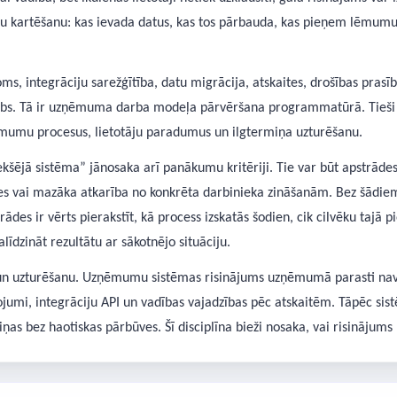
u kartēšanu: kas ievada datus, kas tos pārbauda, kas pieņem lēmumus,
oms, integrāciju sarežģītība, datu migrācija, atskaites, drošības prasī
bs. Tā ir uzņēmuma darba modeļa pārvēršana programmatūrā. Tieši t
zņēmumu procesus, lietotāju paradumus un ilgtermiņa uzturēšanu.
kšējā sistēma” jānosaka arī panākumu kritēriji. Tie var būt apstrāde
es vai mazāka atkarība no konkrēta darbinieka zināšanām. Bez šādiem 
ādes ir vērts pierakstīt, kā process izskatās šodien, cik cilvēku tajā 
īdzināt rezultātu ar sākotnējo situāciju.
un uzturēšanu. Uzņēmumu sistēmas risinājums uzņēmumā parasti nav vi
jumi, integrāciju API un vadības vajadzības pēc atskaitēm. Tāpēc sistē
ņas bez haotiskas pārbūves. Šī disciplīna bieži nosaka, vai risinājums