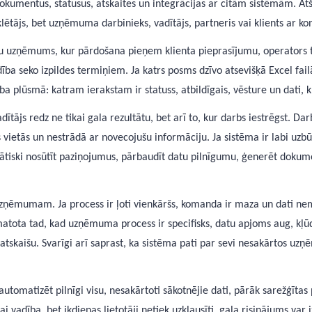
kumentus, statusus, atskaites un integrācijas ar citām sistēmām. Atš
lētājs, bet uzņēmuma darbinieks, vadītājs, partneris vai klients ar ko
mu uzņēmums, kur pārdošana pieņem klienta pieprasījumu, operators t
ba seko izpildes termiņiem. Ja katrs posms dzīvo atsevišķā Excel failā
rba plūsmā: katram ierakstam ir statuss, atbildīgais, vēsture un dati,
tājs redz ne tikai gala rezultātu, bet arī to, kur darbs iestrēgst. Dar
s vietās un nestrādā ar novecojušu informāciju. Ja sistēma ir labi u
ātiski nosūtīt paziņojumus, pārbaudīt datu pilnīgumu, ģenerēt dokum
ņēmumam. Ja process ir ļoti vienkāršs, komanda ir maza un dati nemai
matota tad, kad uzņēmuma process ir specifisks, datu apjoms aug, kļū
tskaišu. Svarīgi arī saprast, ka sistēma pati par sevi nesakārtos uzņ
utomatizēt pilnīgi visu, nesakārtoti sākotnējie dati, pārāk sarežģītas
ai vadība, bet ikdienas lietotāji netiek uzklausīti, gala risinājums var 