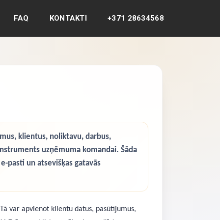
FAQ
KONTAKTI
+371 28634568
s, klientus, noliktavu, darbus,
ba instruments uzņēmuma komandai. Šāda
e-pasti un atsevišķas gatavās
 var apvienot klientu datus, pasūtījumus,