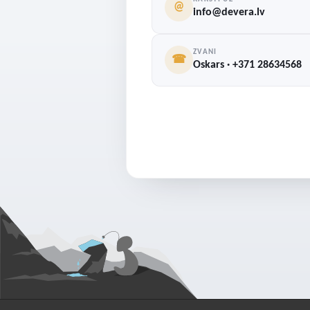
@
info@devera.lv
ZVANI
☎
Oskars · +371 28634568