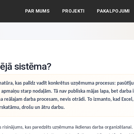
PAR MUMS
PROJEKTI
PAKALPOJUMI
ējā sistēma?
ūra, kas palīdz vadīt konkrētus uzņēmuma procesus: pasūtījumu
u apmaiņu starp nodaļām. Tā nav publiska mājas lapa, bet dar
 reālajam darba procesam, nevis otrādi. To izmanto, kad Excel, 
rskatāmu, drošu un ātru darbu.
isinājums, kas paredzēts uzņēmuma ikdienas darba organizēšanai. Tā