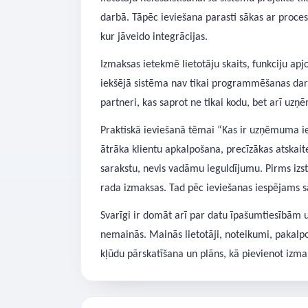
darbā. Tāpēc ieviešana parasti sākas ar proces
kur jāveido integrācijas.
Izmaksas ietekmē lietotāju skaits, funkciju apj
iekšējā sistēma nav tikai programmēšanas dar
partneri, kas saprot ne tikai kodu, bet arī u
Praktiskā ieviešanā tēmai “Kas ir uzņēmuma ie
ātrāka klientu apkalpošana, precīzākas atskait
sarakstu, nevis vadāmu ieguldījumu. Pirms izstr
rada izmaksas. Tad pēc ieviešanas iespējams sal
Svarīgi ir domāt arī par datu īpašumtiesībām 
nemainās. Mainās lietotāji, noteikumi, pakalpo
kļūdu pārskatīšana un plāns, kā pievienot izmai