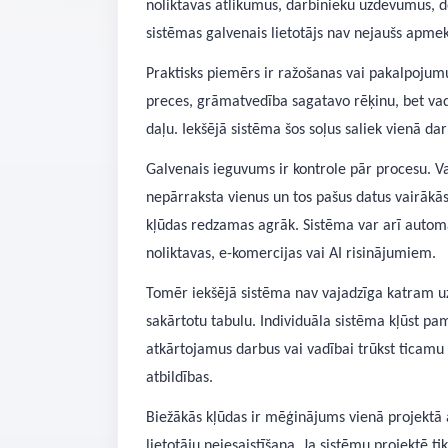
noliktavas atlikumus, darbinieku uzdevumus, do
sistēmas galvenais lietotājs nav nejaušs apmek
Praktisks piemērs ir ražošanas vai pakalpoju
preces, grāmatvedība sagatavo rēķinu, bet vadī
daļu. Iekšējā sistēma šos soļus saliek vienā da
Galvenais ieguvums ir kontrole pār procesu. Vadī
nepārraksta vienus un tos pašus datus vairākā
kļūdas redzamas agrāk. Sistēma var arī autom
noliktavas, e-komercijas vai AI risinājumiem.
Tomēr iekšējā sistēma nav vajadzīga katram uz
sakārtotu tabulu. Individuāla sistēma kļūst pa
atkārtojamus darbus vai vadībai trūkst ticamu a
atbildības.
Biežākās kļūdas ir mēģinājums vienā projektā a
lietotāju neiesaistīšana. Ja sistēmu projektē tik