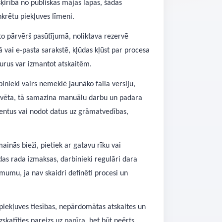
ķirībā no publiskas mājas lapas, šādas
nkrētu piekļuves līmeni.
o pārvērš pasūtījumā, noliktava rezervē
 vai e-pasta sarakstē, kļūdas kļūst par procesa
 kurus var izmantot atskaitēm.
binieki vairs nemeklē jaunāko faila versiju,
zbūvēta, tā samazina manuālu darbu un padara
entus vai nodot datus uz grāmatvedības,
nās bieži, pietiek ar gatavu rīku vai
das rada izmaksas, darbinieki regulāri dara
ēmumu, ja nav skaidri definēti procesi un
 piekļuves tiesības, nepārdomātas atskaites un
izskatīties pareizs uz papīra, bet būt neērts