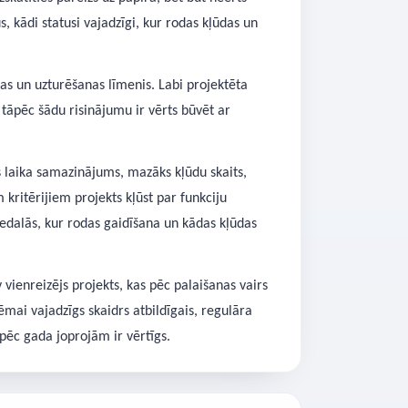
 kādi statusi vajadzīgi, kur rodas kļūdas un
bas un uzturēšanas līmenis. Labi projektēta
āpēc šādu risinājumu ir vērts būvēt ar
s laika samazinājums, mazāks kļūdu skaits,
kritērijiem projekts kļūst par funkciju
piedalās, kur rodas gaidīšana un kādas kļūdas
enreizējs projekts, kas pēc palaišanas vairs
mai vajadzīgs skaidrs atbildīgais, regulāra
 pēc gada joprojām ir vērtīgs.