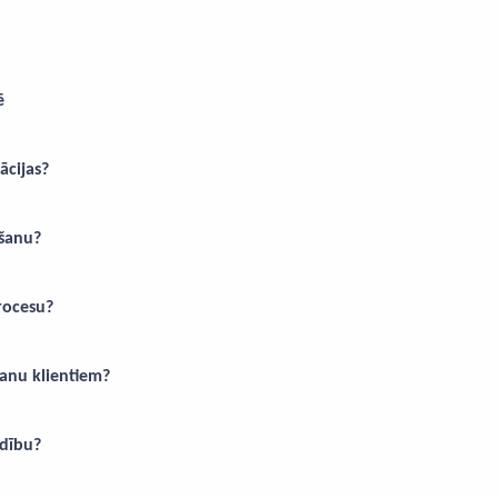
ē
ācijas?
šanu?
rocesu?
anu klientiem?
ldību?