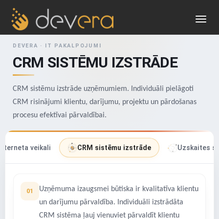
Toggl
navig
DEVERA · IT PAKALPOJUMI
CRM SISTĒMU IZSTRĀDE
CRM sistēmu izstrāde uzņēmumiem. Individuāli pielāgoti
CRM risinājumi klientu, darījumu, projektu un pārdošanas
procesu efektīvai pārvaldībai.
Interneta veikali
CRM sistēmu izstrāde
Uzskaites s
Uzņēmuma izaugsmei būtiska ir kvalitatīva klientu
un darījumu pārvaldība. Individuāli izstrādāta
CRM sistēma ļauj vienuviet pārvaldīt klientu