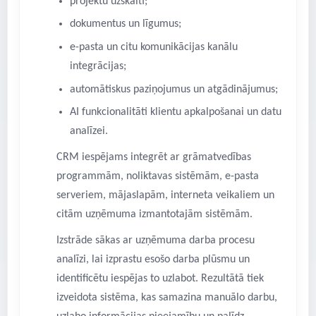
projektu uzskaiti;
dokumentus un līgumus;
e-pasta un citu komunikācijas kanālu
integrācijas;
automātiskus paziņojumus un atgādinājumus;
AI funkcionalitāti klientu apkalpošanai un datu
analīzei.
CRM iespējams integrēt ar grāmatvedības
programmām, noliktavas sistēmām, e-pasta
serveriem, mājaslapām, interneta veikaliem un
citām uzņēmuma izmantotajām sistēmām.
Izstrāde sākas ar uzņēmuma darba procesu
analīzi, lai izprastu esošo darba plūsmu un
identificētu iespējas to uzlabot. Rezultātā tiek
izveidota sistēma, kas samazina manuālo darbu,