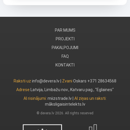
PAR MUMS
PROJEKTI
PAKALPOJUMI
FAQ
KONTAKTI
Raksti uz
info@devera.lv |
Zvani
Oskars +371 28634568
Adrese
Latvija, Limbažu nov., Katvaru pag., "Eglaines"
AI risinājumi:
miizstrade.lv
|
AI ziņas un raksti:
māksligaisintelekts.lv
© devera.lv 2026. All rights reserved