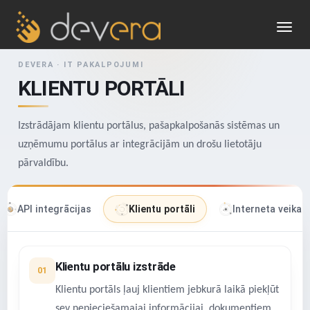
Toggl
navig
DEVERA · IT PAKALPOJUMI
KLIENTU PORTĀLI
Izstrādājam klientu portālus, pašapkalpošanās sistēmas un
uzņēmumu portālus ar integrācijām un drošu lietotāju
pārvaldību.
API integrācijas
Klientu portāli
Interneta veikali
Klientu portālu izstrāde
Klientu portāls ļauj klientiem jebkurā laikā piekļūt
sev nepieciešamajai informācijai, dokumentiem